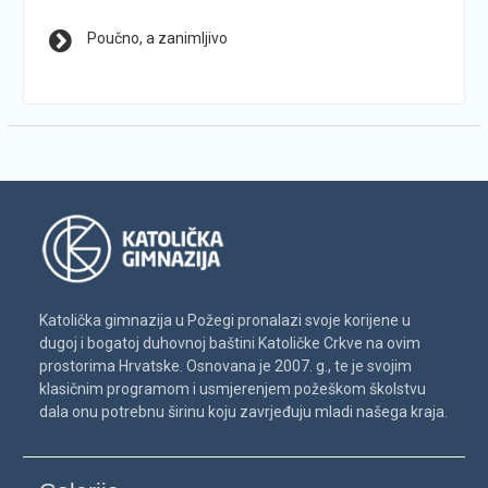
Poučno, a zanimljivo
Katolička gimnazija u Požegi pronalazi svoje korijene u
dugoj i bogatoj duhovnoj baštini Katoličke Crkve na ovim
prostorima Hrvatske. Osnovana je 2007. g., te je svojim
klasičnim programom i usmjerenjem požeškom školstvu
dala onu potrebnu širinu koju zavrjeđuju mladi našega kraja.