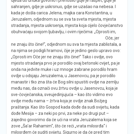
djeda do unuka govorilo i prenosilo gdje je raspet, gdje je
sahranjen, gdje je uskrsnuo, gdje se uzašao na nebesa. I
kada je došla carica Jelena, majka cara Konstantina, u
Jeruzalem, odjednom su se sva ta sveta mjesta, mjesta
stradanja, mjesta uskrsenja, mjesta koja cijelo čovječanstvo
obuhvaćaju svojom ljubavlju, i ovim riječima:
„Oprosti im,
Oče, jer
ne znaju što čine!“, odjednom su sva ta mjesta zablistala, a
na njima se podigli hramovi, čije je jedino geslo upravo ovo:
„Oprosti im Oče jer ne znaju što čine!“ Tako i ovdje, ovo
mjesto stradanja prvo je porodilo ovaj betonski cvijet, pa je
onda na jedvite muke i uz mnoge zabrane porodilo hram
ovdje u odsjaju Jeruzalema, u Jasenovcu, pa je porodilo
manastir i tko zna šta će Bog silni spustiti ovdje na zemlju
među nas, da označi ovu žrtvu ovdje u Jasenovcu, koja je
sve-čovječanska, sveujedinjujuća – kao što vidimo evo
ovdje među nama – žrtva koja je ovdje znak Božjeg
praštanja. Kao što Gospod kada dođe da sudi svijetu, kada
dođe Mesija – za neki po prvi, za neke po drugi put –
zajedno govorimo da će ući na vrata Jeruzalema koja se
zove „Ša’ar Rahamim“, što će reći „vrata milosrđa“ i
milosrđem će suditi svijetu. Sigurno je da će pred tim