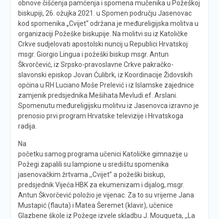
obnove čišćenja pamćenja i spomena mučenika u Požeškoj
biskupiji, 26. ožujka 2021. u Spomen području Jasenovac
kod spomenika „Cvijet“ održana je međureligijska molitva u
organizaciji Požeške biskupije. Na molitvi su iz Katoličke
Crkve sudjelovati apostolski nuncij u Republici Hrvatskoj
msgr. Giorgio Lingua i požeški biskup msgr. Antun
Škvorčević, iz Srpsko-pravoslavne Crkve pakračko-
slavonski episkop Jovan Ćulibrk, iz Koordinacije Židovskih
općina u RH Luciano Moše Prelević i iz Islamske zajednice
zamjenik predsjednika Mešihata Mevludi ef. Arslani.
Spomenutu međureligijsku molitvu iz Jasenovca izravno je
prenosio prvi program Hrvatske televizije i Hrvatskoga
radija.
Na
početku samog programa učenici Katoličke gimnazije u
Požegi zapalili su lampione u središtu spomenika
jasenovačkim žrtvama ,,Cvijet” a požeški biskup,
predsjednik Vijeća HBK za ekumenizam i dijalog, msgr.
Antun Škvorčević položio je vijenac. Za to su vrijeme Jana
Mustapić (flauta) i Matea Šeremet (klavir), učenice
Glazbene škole iz Požege izvele skladbu J. Mouqueta, ,,La