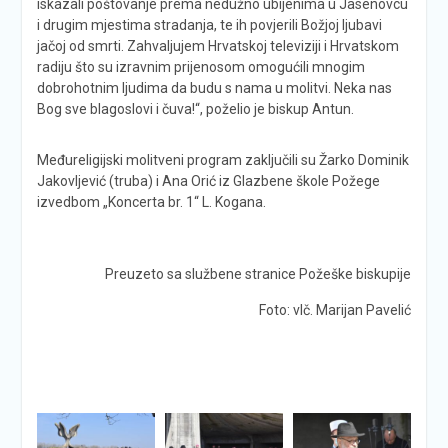
iskazali poštovanje prema nedužno ubijenima u Jasenovcu
i drugim mjestima stradanja, te ih povjerili Božjoj ljubavi
jačoj od smrti. Zahvaljujem Hrvatskoj televiziji i Hrvatskom
radiju što su izravnim prijenosom omogućili mnogim
dobrohotnim ljudima da budu s nama u molitvi. Neka nas
Bog sve blagoslovi i čuva!“, poželio je biskup Antun.
Međureligijski molitveni program zaključili su Žarko Dominik
Jakovljević (truba) i Ana Orić iz Glazbene škole Požege
izvedbom „Koncerta br. 1“ L. Kogana.
Preuzeto sa službene stranice Požeške biskupije
Foto: vlč. Marijan Pavelić