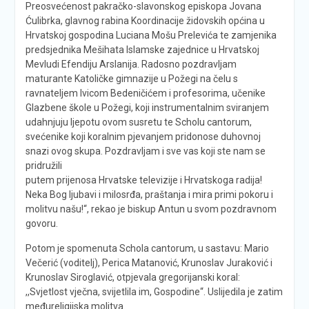
Preosvećenost pakračko-slavonskog episkopa Jovana
Ćulibrka, glavnog rabina Koordinacije židovskih općina u
Hrvatskoj gospodina Luciana Mošu Prelevića te zamjenika
predsjednika Mešihata Islamske zajednice u Hrvatskoj
Mevludi Efendiju Arslanija. Radosno pozdravljam
maturante Katoličke gimnazije u Požegi na čelu s
ravnateljem Ivicom Bedeničićem i profesorima, učenike
Glazbene škole u Požegi, koji instrumentalnim sviranjem
udahnjuju ljepotu ovom susretu te Scholu cantorum,
svećenike koji koralnim pjevanjem pridonose duhovnoj
snazi ovog skupa.
Pozdravljam i sve vas koji ste nam se
pridružili
putem prijenosa Hrvatske televizije i Hrvatskoga radija!
Neka Bog ljubavi i milosrđa, praštanja i mira primi pokoru i
molitvu našu!“, rekao je biskup Antun u svom pozdravnom
govoru.
Potom je spomenuta Schola cantorum, u sastavu: Mario
Večerić (voditelj), Perica Matanović, Krunoslav Juraković i
Krunoslav Siroglavić, otpjevala gregorijanski koral:
,,Svjetlost vječna, svijetlila im, Gospodine“. Uslijedila je zatim
međureligijska molitva.