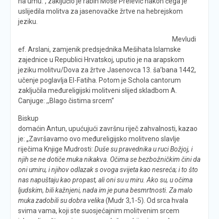
na umu.“, zaključio je rabin Moše Prelević nakon čega je
uslijedila molitva za jasenovačke žrtve na hebrejskom
jeziku.
Mevludi
ef. Arslani, zamjenik predsjednika Mešihata Islamske
zajednice u Republici Hrvatskoj, uputio je na arapskom
jeziku molitvu/Dova za žrtve Jasenovca 13. ša’bana 1442,
učenje poglavlja El-Fatiha. Potom je Schola cantorum
zaključila međureligijski molitveni slijed skladbom A.
Canjuge: ,,Blago čistima srcem“
Biskup
domaćin Antun, upućujući završnu riječ zahvalnosti, kazao
je: „Završavamo ovo međureligijsko molitveno slavlje
riječima Knjige Mudrosti:
Duše su pravednika u ruci Božjoj, i
njih se ne dotiče muka nikakva. Očima se bezbožničkim čini da
oni umiru, i njihov odlazak s ovoga svijeta kao nesreća; i to što
nas napuštaju kao propast, ali oni su u miru. Ako su, u očima
ljudskim, bili kažnjeni, nada im je puna besmrtnosti. Za malo
muka zadobili su dobra velika
(Mudr 3,1-5). Od srca hvala
svima vama, koji ste suosjećajnim molitvenim srcem