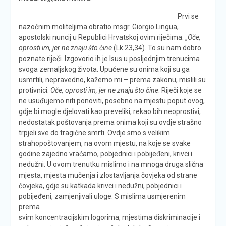
Prvi se
nazočnim moliteljima obratio msgr. Giorgio Lingua,
apostolski nuncij u Republici Hrvatskoj ovim riječima: „
Oče,
oprosti im, jer ne znaju što čine
(Lk 23,34). To su nam dobro
poznate riječi. Izgovorio ih je Isus u posljednjim trenucima
svoga zemaljskog života. Upućene su onima koji su ga
usmrtili, nepravedno, kažemo mi – prema zakonu, mislili su
protivnici.
Oče, oprosti im, jer ne znaju što čine
. Riječi koje se
ne usuđujemo niti ponoviti, posebno na mjestu poput ovog,
gdje bi mogle djelovati kao preveliki, rekao bih neoprostivi,
nedostatak poštovanja prema onima koji su ovdje strašno
trpjeli sve do tragične smrti. Ovdje smo s velikim
strahopoštovanjem, na ovom mjestu, na koje se svake
godine zajedno vraćamo, pobjednici i pobijeđeni, krivci i
nedužni. U ovom trenutku mislimo i na mnoga druga slična
mjesta, mjesta mučenja i zlostavljanja čovjeka od strane
čovjeka, gdje su katkada krivci i nedužni, pobjednici i
pobijeđeni, zamjenjivali uloge.
S mislima usmjerenim
prema
svim koncentracijskim logorima, mjestima diskriminacije i