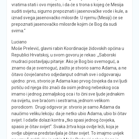
vratima stati i ovo mjesto, i da će s trona s kojeg će Mesija
suditi svijetu, sigurno prepoznati i jasenovačke vode i kule, a
iznad svega jasenovačko milosrđe. U njemu (Mesiji) će se
prepoznati jasenovačko milosrđe kojim će Bog da sudi
svima.“
Luciano
Moše Prelević, glavni rabin Koordinacije židovskih općina u
Republici Hrvatskoj, u svom govoru je rekao: „Saborski
mudraci postavljaju pitanje: Ako je Bog bio svemoguć, a
znamo da je svemoguć, zašto je stvorio samo Adama, a ne
čitavo čovječanstvo odjedanput odmah sve i odgovaraju
ujedno: prvo, stvorio je Adama kao prvog čovjeka da svi ljudi
potiču od njega što znači da osim jednog nebeskog oca
imamo i jednog zemaljskog oca i to čini sve ljude jednakim
na svijetu, sve braćom i sestrama, jednom velikom
porodicom. Drugi odgovor je: stvorio je samo Adama da
naučimo veliku lekciju: da je netko ubio Adama, ubio bi čitav
svijet. I odatle dolazi kontra „tko spasi jednog čovjeka,
spasio je čitav svijet“. Svaka žrtva koja ovdje leži, koja je
ovdje ubijena predstavljala je čitav svijet. To imajmo uvijek