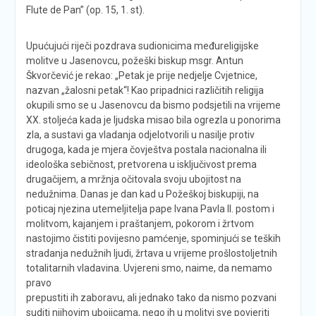
Flute de Pan” (op. 15, 1. st).
Upućujući riječi pozdrava sudionicima međureligijske
molitve u Jasenovcu, požeški biskup msgr. Antun
Škvorčević je rekao: „Petak je prije nedjelje Cvjetnice,
nazvan „žalosni petak“! Kao pripadnici različitih religija
okupili smo se u Jasenovcu da bismo podsjetili na vrijeme
XX. stoljeća kada je ljudska misao bila ogrezla u ponorima
zla, a sustavi ga vladanja odjelotvorili u nasilje protiv
drugoga, kada je mjera čovještva postala nacionalna ili
ideološka sebičnost, pretvorena u isključivost prema
drugačijem, a mržnja očitovala svoju ubojitost na
nedužnima. Danas je dan kad u Požeškoj biskupiji, na
poticaj njezina utemeljitelja pape Ivana Pavla II. postom i
molitvom, kajanjem i praštanjem, pokorom i žrtvom
nastojimo čistiti povijesno pamćenje, spominjući se teških
stradanja nedužnih ljudi, žrtava u vrijeme prošlostoljetnih
totalitarnih vladavina.
Uvjereni smo, naime, da nemamo
pravo
prepustiti ih zaboravu, ali jednako tako da nismo pozvani
suditi njihovim ubojicama, nego ih u molitvi sve povjeriti