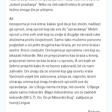
„ludost praštanja“. Nitko ne želi sakriti istinu ili umanjiti
težinu onoga što je učinjeno.
Ali
neosporna je ova istina: kakav god da je bio zločin, nadilazi
ga oprost, onaj oprost koji ide sve do “opravdanja.” Molim
oprost u ime svih onih koji su ovdje ili drugdje okrvavili ruke
zločinima protiv čovječnosti. Samo tako možemo ponovno
pogledati u oči jedni drugima kao braća, jer svi smo braća i
sestre. Krivci i nedužni. Oni kojima je oprošteno i oni koji su
iskazali milosrđe. Ako se prepoznamo kao braća u krivnji,
prepoznat ćemo se kao braća i u oprostu. A oni kojih se
želimo prisjetiti kako ih ne bismo zaboravili, bit će nam
zahvalni. Oni znaju da će onome koji gaji osvetu vrata
Vječnosti uvijek biti zatvorena, a koja se, naprotiv, širom
otvaraju onima koji imaju hrabrosti oprostiti sve do
opravdanja. Jer u Bogu nema mržnje, niti osvete. U Njega
ulaze samo milosrdni:
Blago milosrdnima: oni će zadobiti
milosrđe
(Mt 5,7). On, On je Milosrdni Bog“, zaključio je
nuncij Lingua.
Pozvao