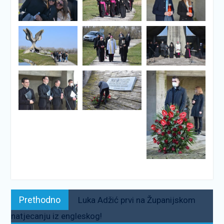
Navigacija
Prethodno:
Prethodno
Luka Adžić prvi na Županijskom
objava
natjecanju iz engleskog!