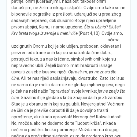
patnje, onim jučerašnjim i, nažalost, također onim
današnjim, ne želimo nikoga isključiti. Ovdje smo kako se ne
bi ponovile pogreške iz prošlosti, udarajući se u prsa zbog
sadašnjih nepravdi, dok slušamo Božje riječi upravljene
prvom ubojici, Kainu, i nama upućene:
Što si učinio? Slušaj!
Krv brata tvoga iz zemlje k meni viče
(Post 4,10).
Ovdje smo,
očima
uzdignutih Onomu koji je bio ubijen, proboden, oklevetan i
prezren od strane onih koji su smatrali da čine dobro,
postajući tako, za nas kršćane, simbol svih onih koje su
nepravedno ubili. Željeli bismo imati hrabrosti i snage
usvojiti za sebe Isusove riječi:
Oprosti im, jer ne znaju što
čine
. Ali, te nas riječi sablažnjavaju, dvostruko. Zato što Isus
ne samo da je molio da im se ne gledaju njihovi grijesi, nego
je čak na neki način “opravdao” svoje krvnike:
j
er ne znaju što
čine
. Sažalno ih je gledao s križa znajući da ih je Zli zarobio.
Stao je u obranu onih koji su ga ubili. Nevjerojatno! Već nam
se čini da je previše oprostiti ili da je dovoljno tražiti
oproštenje, ali nikada opravdati! Nemoguće! Kakva ludost!
No, možda, ako ne dođemo do te “ludosti križa”, nikada
nećemo postići istinsko pomirenje. Možda nema drugog
načina da pročistimo sjećanje, osim da prođemo kroz ovu