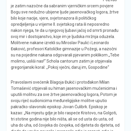
je zatim nazočne da sabranim vjerničkim srcem povjere
Bogu sve nedužno ubijene ljude jasenovačkog logora, žrtve
bilo koje nacije, vjere, svjetonazora ili političkog
opredjeljenja u vrijeme II. svjetskog rata ili neposredno
nakon njega, te da u njegovoj ljubavi jačoj od smrti pronađu
svoj mir i dostojanstvo, koje im je ljudska mržnja oduzela.
Molitvene nakane izrekli su Miroslav Paulić i Leonardo
Đaković, profesori Katoličke gimnazije u Požegi, a nazočni
su na pojedine nakana odgovarali pjevanim poklikom „Tebe
molimo, usliši nas!“ Schola cantorum zatim je otpjevala
gregorijanski koral: ,,Pokoj vječni, daruj im, Gospodine“
Pravoslavni svećenik Blagoja Đukić i protođakon Milan
Tomašević otpjevali su himan jasenovačkim mučenicima i
uputili molitvu za sve žrtve jasenovačkog logora, Potom je
svoju riječ sudionicima međureligijske molitve uputio
pakračko-slavonski episkop Jovan Ćulibrk. Episkop je
kazao: „Na mjestu gdje je bilo raspeće Kristovo, na Golgoti,
tri stotine godina nije bilo ništa, ali se od usta do usta, od
uha do uha, od čovjeka do čovjeka, od djeteta do djeteta, od