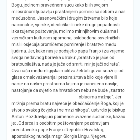
Bogu, jedinom pravednom sucu kako bi ih svojom
milosrdnom ljubavlju i praštanjem pomirio sa sobom a nas
međusobno. Jasenovačkim i drugim žrtvama bilo koje
nacionalne, vjerske, ideološke ili neke druge pripadnosti
iskazujemo poštovanje, molimo mir njihovim dušama i
vjerničkom kulturom spomena, oslobođena osvetničkih
misli i osjećaja promičemo pomirenje i bratstvo među
ljudima. Jer, kako nas je podsjetio papa Franjo i za vrijeme
svoga nedavnog boravka u Iraku: „bratstvo je jače od
bratoubilaštva, nada je jača od smrti, mir je jači od rata“.
Ova naša međureligijska molitva želi biti govor snažniji od
glasa omalovažavanja i prezira žrtava bilo koje vjere ili
nacije na našim prostorima kojima je naneseno nasilje,
nastojanje da svjetlo na hrvatskom nebu ne bude „zastrto
oblacima mržnje“.
Jer
mržnja prema bratu najveće je obeščašćenje Boga, koji je
stvorio svakog čovjeka i ne mrzi nikoga“, ustvrdio je biskup
Antun. Pozdravljajući poimence uvažene sudionike, kazao
je: „Od srca i s osobitim poštovanjem pozdravljam
predstavnika pape Franje u Republici Hrvatskoj,
apostolskog nuncija msgr. Giorgia Lingu, Njegovu