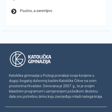
Poučno, a zanimljivo
Katolička gimnazija u Požegi pronalazi svoje korijene u
dugoj i bogatoj duhovnoj baštini Katoličke Crkve na ovim
prostorima Hrvatske. Osnovana je 2007. g., te je svojim
klasičnim programom i usmjerenjem požeškom školstvu
dala onu potrebnu širinu koju zavrjeđuju mladi našega kraja.