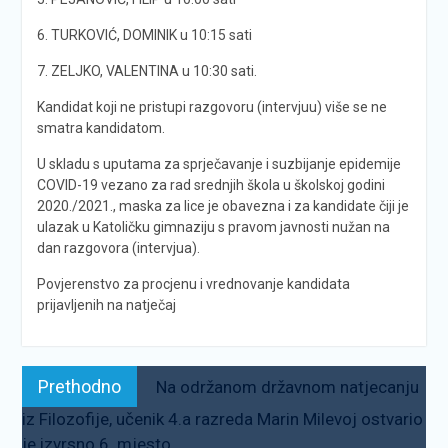
6. TURKOVIĆ, DOMINIK u 10:15 sati
7. ZELJKO, VALENTINA u 10:30 sati.
Kandidat koji ne pristupi razgovoru (intervjuu) više se ne
smatra kandidatom.
U skladu s uputama za sprječavanje i suzbijanje epidemije
COVID-19 vezano za rad srednjih škola u školskoj godini
2020./2021., maska za lice je obavezna i za kandidate čiji je
ulazak u Katoličku gimnaziju s pravom javnosti nužan na
dan razgovora (intervjua).
Povjerenstvo za procjenu i vrednovanje kandidata
prijavljenih na natječaj
Navigacija
Prethodno:
Prethodno
Na održanom državnom natjecanju
objava
iz Filozofije, učenik 4.a razreda Marin Milevoj ostvario
je izvrsno 6. mjesto.