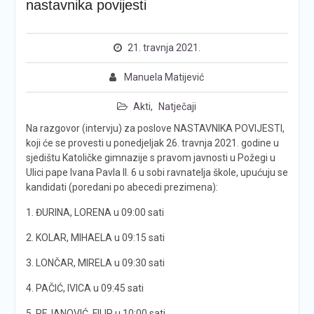
nastavnika povijesti
21. travnja 2021.
Manuela Matijević
Akti
,
Natječaji
Na razgovor (intervju) za poslove NASTAVNIKA POVIJESTI,
koji će se provesti u ponedjeljak 26. travnja 2021. godine u
sjedištu Katoličke gimnazije s pravom javnosti u Požegi u
Ulici pape Ivana Pavla II. 6 u sobi ravnatelja škole, upućuju se
kandidati (poredani po abecedi prezimena):
1. ĐURINA, LORENA u 09:00 sati
2. KOLAR, MIHAELA u 09:15 sati
3. LONČAR, MIRELA u 09:30 sati
4. PAČIĆ, IVICA u 09:45 sati
5. PEJANOVIĆ, FILIP u 10:00 sati