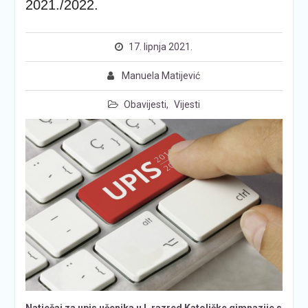
2021./2022.
17. lipnja 2021.
Manuela Matijević
Obavijesti
,
Vijesti
Natječaj za upis učenika u I. razred Katoličke gimnazije s