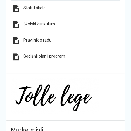
Statut škole
Sve obavijesti
Sve fotografije
Školski kurikulum
Pravilnik o radu
Godišnji plan i program
Mudre misli