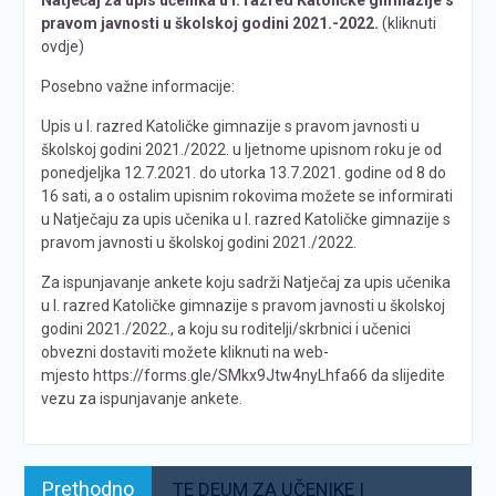
pravom javnosti u školskoj godini 2021.-2022.
(kliknuti
ovdje)
Posebno važne informacije:
Upis u I. razred Katoličke gimnazije s pravom javnosti u
školskoj godini 2021./2022. u ljetnome upisnom roku je od
ponedjeljka 12.7.2021. do utorka 13.7.2021. godine od 8 do
16 sati, a o ostalim upisnim rokovima možete se informirati
u Natječaju za upis učenika u I. razred Katoličke gimnazije s
pravom javnosti u školskoj godini 2021./2022.
Za ispunjavanje ankete koju sadrži Natječaj za upis učenika
u I. razred Katoličke gimnazije s pravom javnosti u školskoj
godini 2021./2022., a koju su roditelji/skrbnici i učenici
obvezni dostaviti možete kliknuti na web-
mjesto
https://forms.gle/SMkx9Jtw4nyLhfa66
da slijedite
vezu za ispunjavanje ankete.
Navigacija
Prethodno:
Prethodno
TE DEUM ZA UČENIKE I