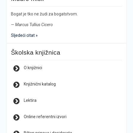
Bogat je tko ne žudi za bogatstvom.
—
Marcus Tullius Cicero
Sljedeći citat »
Školska knjižnica
O knjižnici
Knjižnični katalog
Lektira
Online referentni izvori