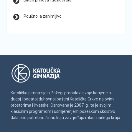
Bilten prinova i desiderata
Poučno, a zanimljivo
Katolička gimnazija u Požegi pronalazi svoje korijene u
dugoj i bogatoj duhovnoj baštini Katoličke Crkve na ovim
prostorima Hrvatske. Osnovana je 2007. g., te je svojim
klasičnim programom i usmjerenjem požeškom školstvu
dala onu potrebnu širinu koju zavrjeđuju mladi našega kraja.