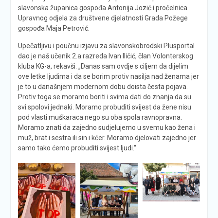
slavonska županica gospođa Antonija Jozić i pročelnica
Upravnog odjela za društvene djelatnosti Grada Požege
gospođa Maja Petrović.
Upečatljivu i poučnu izjavu za slavonskobrodski Plusportal
dao je naš učenik 2.a razreda Ivan Iličić, član Volonterskog
kluba KG-a, rekavši: „Danas sam ovdje s ciljem da dijelim
ove letke ljudima i da se borim protiv nasilja nad ženama jer
je to u današnjem modernom dobu doista česta pojava.
Protiv toga se moramo boriti i svima dati do znanja da su
svi spolovi jednaki. Moramo probuditi svijest da žene nisu
pod vlasti muškaraca nego su oba spola ravnopravna.
Moramo znati da zajedno sudjelujemo u svemu kao žena i
muž, brat i sestra ili sin i kćer. Moramo djelovati zajedno jer
samo tako ćemo probuditi svijest ljudi.“