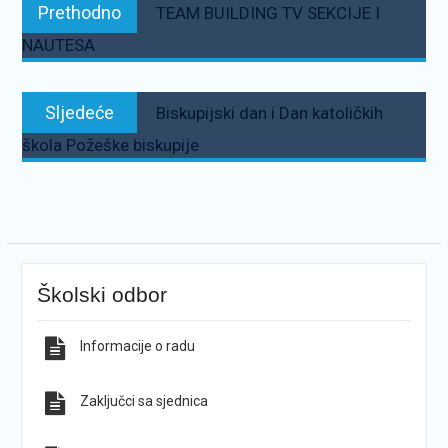
Prethodno:
Prethodno
TEAM BUILDING TV SEKCIJE I
objava
NAUTESA
Sljedeće:
Sljedeće
Biskupijski dan i Dan katoličkih
škola Požeške biskupije
Školski odbor
Informacije o radu
Zaključci sa sjednica