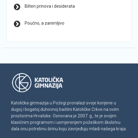
Bilten prinova i desiderata
Poučno, a zanimljivo
Katolička gimnazija u Požegi pronalazi svoje korijene u
dugoj i bogatoj duhovnoj baštini Katoličke Crkve na ovim
prostorima Hrvatske. Osnovana je 2007. g., te je svojim
klasičnim programom i usmjerenjem požeškom školstvu
dala onu potrebnu širinu koju zavrjeđuju mladi našega kraja.