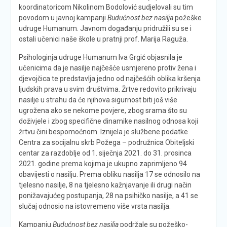
koordinatoricom Nikolinom Bodolović sudjelovali su tim
povodom u javnoj kampanji
Budućnost bez nasilja
požeške
udruge Humanum. Javnom događanju pridružili su se i
ostali učenici naše škole u pratnji prof. Marija Raguža.
Psihologinja udruge Humanum Iva Grgić objasnila je
učenicima da je nasilje najčešće usmjereno protiv žena i
djevojčica te predstavlja jedno od najčešćih oblika kršenja
ljudskih prava u svim društvima. Žrtve redovito prikrivaju
nasilje u strahu da će njihova sigurnost biti još više
ugrožena ako se nekome povjere, zbog srama što su
doživjele i zbog specifične dinamike nasilnog odnosa koji
žrtvu čini bespomoćnom. Iznijela je službene podatke
Centra za socijalnu skrb Požega – podružnica Obiteljski
centar za razdoblje od 1. siječnja 2021. do 31. prosinca
2021. godine prema kojima je ukupno zaprimljeno 94
obavijesti o nasilju. Prema obliku nasilja 17 se odnosilo na
tjelesno nasilje, 8 na tjelesno kažnjavanje ili drugi način
ponižavajućeg postupanja, 28 na psihičko nasilje, a 41 se
slučaj odnosio na istovremeno više vrsta nasilja.
Kampanju
Budućnost bez nasilja
podržale su požeško-