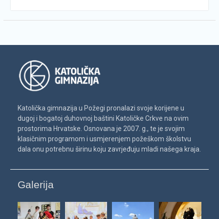
Katolička gimnazija u Požegi pronalazi svoje korijene u
dugoj i bogatoj duhovnoj baštini Katoličke Crkve na ovim
prostorima Hrvatske. Osnovana je 2007. g., te je svojim
klasičnim programom i usmjerenjem požeškom školstvu
dala onu potrebnu širinu koju zavrjeđuju mladi našega kraja.
Galerija