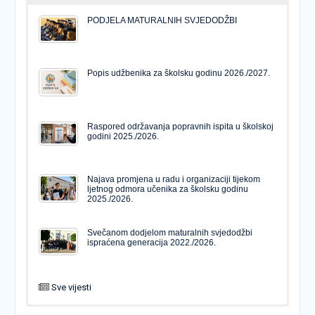
PODJELA MATURALNIH SVJEDODŽBI
Popis udžbenika za školsku godinu 2026./2027.
Raspored održavanja popravnih ispita u školskoj
godini 2025./2026.
Najava promjena u radu i organizaciji tijekom
ljetnog odmora učenika za školsku godinu
2025./2026.
Svečanom dodjelom maturalnih svjedodžbi
ispraćena generacija 2022./2026.
Sve vijesti
PODJELA MATURALNIH SVJEDODŽBI
Svečanom dodjelom maturalnih svjedodžbi