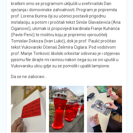
kratkim smo se programom uključili u svehrvatski Dan
sjećanja i domovinske zahvalnosti. Program je pripremila
prof. Lorena Đurina čiji su učenici postavili prigodnu
instalaciju, a potom i pročitali tekst Siniše Glavaševića (Ana
Ciganović), ulomak iz propovijedi kardinala Franje Kuharića
(Pavle Perić) te molitvu koju je pripremio vjeroučitelj
Tomislav Dokoza (Ivan Lukić), dok je prof. Paulić pročitao
tekst Vukovarski Očenaš Želimira Ciglara. Pod vodstvom
prof. Marije Tonković školski orkestar odsvirao je i otpjevao
pjesmu Ne dirajte mi ravnicu nakon čega su se svi uputili u
Vukovarsku ulicu gdje su se pomolili i upalili lampione.
Da se ne zaboravi…