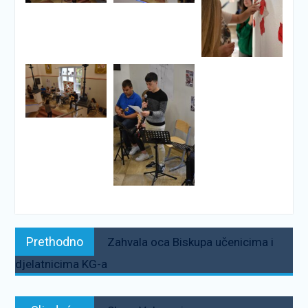
Navigacija
Prethodno:
Prethodno
Zahvala oca Biskupa učenicima i
objava
djelatnicima KG-a
Sljedeće: