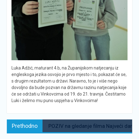
Luka Adžić, maturant 4.b, na Županijskom natjecanju iz
engleskoga jezika osvojio je prvo mjesto i to, pokazat će se,
s drugim rezultatom u državi. Naravno, to je i više nego
dovoljno da bude pozvan na državnu razinu natjecanja koje
će se održati u Vinkovcima od 19. do 21. travnja. Čestitamo
Luki i želimo mu puno uspjeha u Vinkovcima!
Navigacija
Prethodno:
Prethodno
POZIV na gledanje filma Najveći dar
objava