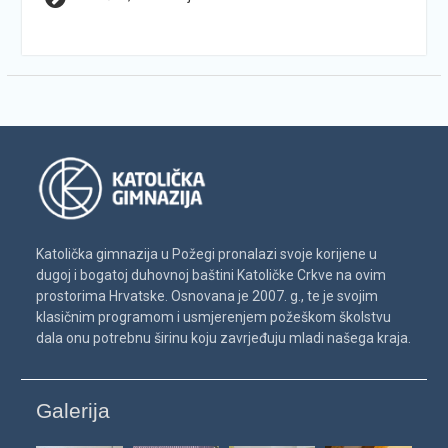
Katolička gimnazija u Požegi pronalazi svoje korijene u
dugoj i bogatoj duhovnoj baštini Katoličke Crkve na ovim
prostorima Hrvatske. Osnovana je 2007. g., te je svojim
klasičnim programom i usmjerenjem požeškom školstvu
dala onu potrebnu širinu koju zavrjeđuju mladi našega kraja.
Galerija