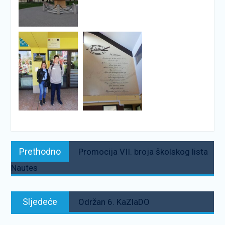
Navigacija
Prethodno:
Prethodno
Promocija VII. broja školskog lista
objava
Nautes
Sljedeće:
Sljedeće
Održan 6. KaZlaDO