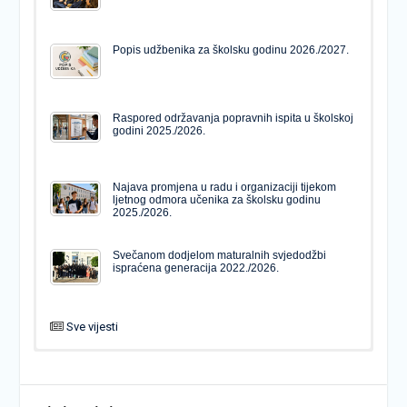
Popis udžbenika za školsku godinu 2026./2027.
Raspored održavanja popravnih ispita u školskoj
godini 2025./2026.
Najava promjena u radu i organizaciji tijekom
ljetnog odmora učenika za školsku godinu
2025./2026.
Svečanom dodjelom maturalnih svjedodžbi
ispraćena generacija 2022./2026.
Sve vijesti
PODJELA MATURALNIH SVJEDODŽBI
Svečanom dodjelom maturalnih svjedodžbi
ispraćena generacija 2022./2026.