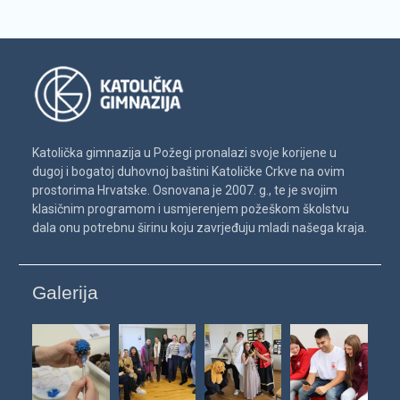
Katolička gimnazija u Požegi pronalazi svoje korijene u
dugoj i bogatoj duhovnoj baštini Katoličke Crkve na ovim
prostorima Hrvatske. Osnovana je 2007. g., te je svojim
klasičnim programom i usmjerenjem požeškom školstvu
dala onu potrebnu širinu koju zavrjeđuju mladi našega kraja.
Galerija