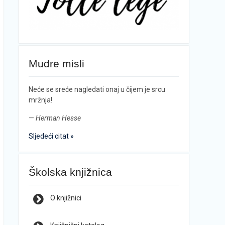
Mudre misli
Neće se sreće nagledati onaj u čijem je srcu
mržnja!
—
Herman Hesse
Sljedeći citat »
Školska knjižnica
O knjižnici