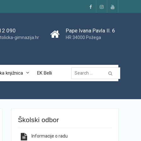
Facebook
Instagram
YouTube
12 090
Pape Ivana Pavla II. 6
tolicka-gimnazija.hr
HR 34000 Požega
Traži...
ka knjižnica
EK Belli
Školski odbor
Informacije o radu