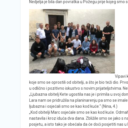
Nedjelja je bila dan povratka u Požegu prije kojeg smo sud
Vipavi 
koje smo se oprostili od obitelji, a što je bio teži dio. 
u odlično i pozitivno iskustvo s novim prijateljstvima. 
„Ljubazna obitelj Kete ugostila nas je i primila u svoj d
Lara nam se pridružila na planinarenju pa smo se imale pril
ljubazna i osjećali smo se kao kod kuće.“ (Nina, 4.)
„Kod obitelji Marc osjećale smo se kao kod kuće. Odmah 
nastavila i kroz iduća dva dana. Zbližile smo se jako
posjetu, a isto tako je obećala da će doći posjetiti nas u