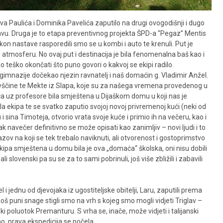
va Paulića i Dominika Pavelića zaputilo na drugi ovogodišnji i dugo
avu. Druga je to etapa preventivnog projekta ŠPD-a “Pegaz” Mentis
n nastave rasporedili smo se u kombi i auto te krenuli. Put je
u atmosferu. No ovaj put i destinacija je bila fenomenalna baš kao i
o teško okončati što puno govori o kakvoj se ekipi radilo.
 gimnazije dočekao njezin ravnatelj i naš domaćin g. Vladimir Anžel.
 Ajdovščine te Mekte iz Slapa, koje su za našega vremena provedenog u
ica uz profesore bila smještena u Dijaškom domu u koji nas je
a ekipa te se svatko zaputio svojoj novoj privremenoj kući (neki od
i sina Timoteja, otvorio vrata svoje kuće i primio ih na večeru, kao i
tak navečer definitivno se može opisati kao zanimljiv – novi ljudi i to
zazov na koji se tek trebalo naviknuti, ali otvorenost i gostoprimstvo
. Ekipa smještena u domu bila je ova „domaća“ školska, oni nisu dobili
 slovenski pa su se za to sami pobrinuli, još više zbližili i zabavili
l i jednu od djevojaka iz ugostiteljske obitelji, Laru, zaputili prema
puni snage stigli smo na vrh s kojeg smo mogli vidjeti Triglav –
ki poluotok Premanturu. S vrha se, inače, može vidjeti i talijanski
no, prava ekspedicija se počela