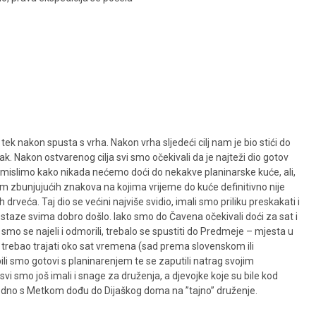
i tek nakon spusta s vrha. Nakon vrha sljedeći cilj nam je bio stići do
. Nakon ostvarenog cilja svi smo očekivali da je najteži dio gotov
pomislimo kako nikada nećemo doći do nekakve planinarske kuće, ali,
sim zbunjujućih znakova na kojima vrijeme do kuće definitivno nije
rveća. Taj dio se većini najviše svidio, imali smo priliku preskakati i
taze svima dobro došlo. Iako smo do Čavena očekivali doći za sat i
to smo se najeli i odmorili, trebalo se spustiti do Predmeje – mjesta u
e trebao trajati oko sat vremena (sad prema slovenskom ili
bili smo gotovi s planinarenjem te se zaputili natrag svojim
vi smo još imali i snage za druženja, a djevojke koje su bile kod
ajedno s Metkom dođu do Dijaškog doma na ”tajno” druženje.