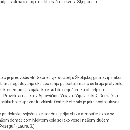
jelovali na svetoj misi iliti maši u crkvi sv. Stjepana u
koju je predvodio vlč. Gabriel, vjeroučitelj u Škofijskoj gimnaziji, nakon
Prvobitno negodovanje oko spavanja po obiteljima na se kraju pretvorilo
Neki komentari djevojaka koje su bile smještene u obiteljima…
om. Proveli su nas kroz Ajdovščinu, Vipavu i Vipavski križ. Domaćica
iku bolje upoznati i zbližiti. Obitelj Kete bila je jako gostoljubiva i
pri dolasku osjećala se ugodna i prijateljska atmosfera koja se
 s našom domaćicom Mektom koja se jako veseli našem idućem
 Požegu.“ (Laura, 3.)