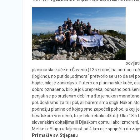
odvijat
planinarske kuće na Čavenu (1257 mnv) na odmor i ručak
(logično), no put do „odmora“ pretvorio se u to da svi 
hajde, bilo je zanimljivo. Putem do planinarske kuće, o
dobro označeno, bilo je još prepreka, odnosno porušenih d
penjati se po srušenim deblima što je nakon monotone s
pol, došli smo za tri i pol, ali barem smo stigli. Nakon š
podnožju planine od kojeg smo započeli pohod, a koji j
hrvatskom vremenu, to je tek trebalo otkriti). Oko 18 h 
slovenskim obiteljima ili Dijaškom domu. Iako izmoreni, s
Metke iz Slapa udaljenost od 4 km nije spriječila da z
Pri maši v sv. Stjepanu