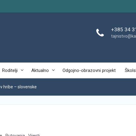
+385 34 3
tajnistvo@ka
Roditelji
Aktualno
Odgojno-obrazovni projekt
Škols
v hribe – slovenske
je
,
Putovanja
,
Vijesti