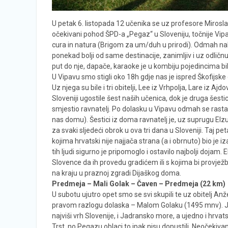
U petak 6. listopada 12 učenika se uz profesore Mirosla
očekivani pohod ŠPD-a „Pegaz“ u Sloveniju, točnije Vip
cura in natura (Brigom za um/duh u prirodi). Odmah nako
ponekad bolji od same destinacije, zanimljiv i uz odličn
put do nje, dapače, karaoke je u kombiju pojedincima bil
U Vipavu smo stigli oko 18h gdje nas je ispred Škofijske
Uz njega su bile i tri obitelji, Lee iz Vrhpolja, Lare iz
Sloveniji ugostile šest naših učenica, dok je druga šest
smjestio ravnatelj. Po dolasku u Vipavu odmah se rastal
nas domu). Šestici iz doma ravnatelj je, uz suprugu Elzu 
za svaki sljedeći obrok u ova tri dana u Sloveniji. Taj pe
kojima hrvatski nije najjača strana (a i obrnuto) bio je i
tih ljudi sigurno je pripomoglo i ostavilo najbolji dojam
Slovence da ih provedu gradićem ili s kojima bi provježbali
na kraju u praznoj zgradi Dijaškog doma.
Predmeja – Mali Golak – Čaven – Predmeja (22 km)
U subotu ujutro opet smo se svi skupili te uz obitelj Anže
pravom razlogu dolaska – Malom Golaku (1495 mnv). Još 
najviši vrh Slovenije, i Jadransko more, a ujedno i hrvats
Trst, no Pegazu oblaci to ipak nisu dopustili. Neočekiva