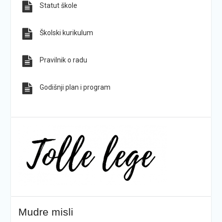
Statut škole
Sve obavijesti
Sve fotografije
Školski kurikulum
Pravilnik o radu
Godišnji plan i program
Mudre misli