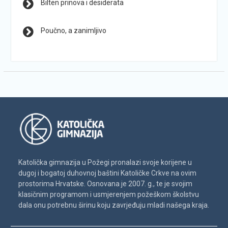
Bilten prinova i desiderata
Poučno, a zanimljivo
Katolička gimnazija u Požegi pronalazi svoje korijene u
dugoj i bogatoj duhovnoj baštini Katoličke Crkve na ovim
prostorima Hrvatske. Osnovana je 2007. g., te je svojim
klasičnim programom i usmjerenjem požeškom školstvu
dala onu potrebnu širinu koju zavrjeđuju mladi našega kraja.