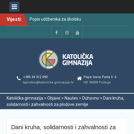
Skip
Vijesti:
Popis udžbenika za školsku
to
godinu 2026./2027.
content
Raspored održavanja
popravnih ispita u školskoj
Facebook
Instagram
YouTube
godini 2025./2026.
Najava promjena u radu i
organizaciji tijekom ljetnog
odmora učenika za školsku
godinu 2025./2026.
Svečanom dodjelom
+385 34 312 090
Pape Ivana Pavla II. 6
maturalnih svjedodžbi
tajnistvo@katolicka-gimnazija.hr
HR 34000 Požega
ispraćena generacija
2022./2026.
Katolička gimnazija
>
Objave
>
Nautes
>
Duhovno
>
Dani kruha,
Odmor od škole, ali ne i od
solidarnosti i zahvalnosti za plodove zemlje
vrlina
PODJELA MATURALNIH
SVJEDODŽBI
Dani kruha, solidarnosti i zahvalnosti za