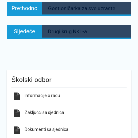
Navigacija
Prethodno:
Prethodno
Gostioničarka za sve uzraste
objava
Sljedeće:
Sljedeće
Drugi krug NKL-a
Školski odbor
Informacije o radu
Zaključci sa sjednica
Dokumenti sa sjednica