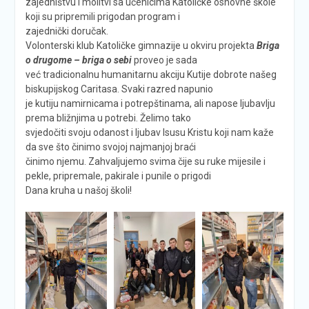
zajedništvu i molitvi sa učenicima Katoličke osnovne škole
koji su pripremili prigodan program i
zajednički doručak.
Volonterski klub Katoličke gimnazije u okviru projekta
Briga
o drugome – briga o sebi
proveo je sada
već tradicionalnu humanitarnu akciju Kutije dobrote našeg
biskupijskog Caritasa. Svaki razred napunio
je kutiju namirnicama i potrepštinama, ali napose ljubavlju
prema bližnjima u potrebi. Želimo tako
svjedočiti svoju odanost i ljubav Isusu Kristu koji nam kaže
da sve što činimo svojoj najmanjoj braći
činimo njemu. Zahvaljujemo svima čije su ruke mijesile i
pekle, pripremale, pakirale i punile o prigodi
Dana kruha u našoj školi!