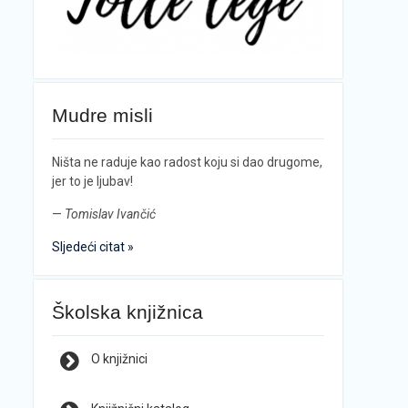
Mudre misli
Ništa ne raduje kao radost koju si dao drugome,
jer to je ljubav!
—
Tomislav Ivančić
Sljedeći citat »
Školska knjižnica
O knjižnici