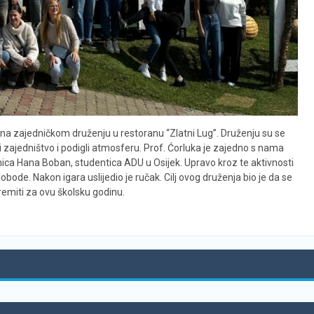
e na zajedničkom druženju u restoranu “Zlatni Lug”. Druženju su se
ili zajedništvo i podigli atmosferu. Prof. Ćorluka je zajedno s nama
nica Hana Boban, studentica ADU u Osijek. Upravo kroz te aktivnosti
bode. Nakon igara uslijedio je ručak. Cilj ovog druženja bio je da se
miti za ovu školsku godinu.