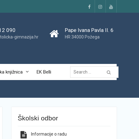
Facebook
Instagram
YouTube
12 090
Pape Ivana Pavla II. 6
tolicka-gimnazija.hr
HR 34000 Požega
Traži...
ka knjižnica
EK Belli
Školski odbor
Informacije o radu