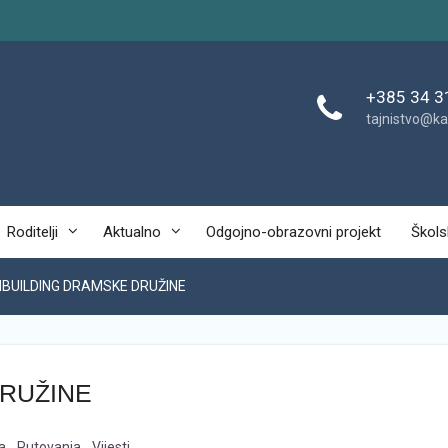
+385 34 3
tajnistvo@ka
Roditelji
Aktualno
Odgojno-obrazovni projekt
Škols
BUILDING DRAMSKE DRUŽINE
RUŽINE
a
,
Putovanja
,
Vijesti