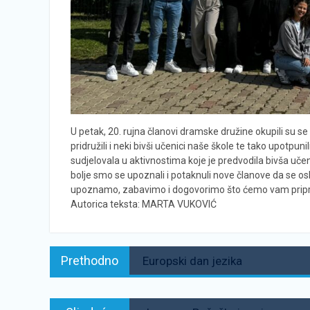
U petak, 20. rujna članovi dramske družine okupili su s
pridružili i neki bivši učenici naše škole te tako upotpun
sudjelovala u aktivnostima koje je predvodila bivša uče
bolje smo se upoznali i potaknuli nove članove da se oslo
upoznamo, zabavimo i dogovorimo što ćemo vam pripre
Autorica teksta: MARTA VUKOVIĆ
Navigacija
Prethodno:
Prethodno
Europski dan jezika
objava
Sljedeće: