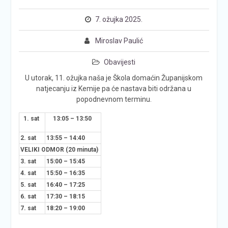
7. ožujka 2025.
Miroslav Paulić
Obavijesti
U utorak, 11. ožujka naša je Škola domaćin Županijskom
natjecanju iz Kemije pa će nastava biti održana u
popodnevnom terminu.
1. sat
13:05 – 13:50
2. sat
13:55 – 14:40
VELIKI ODMOR (20 minuta)
3. sat
15:00 – 15:45
4. sat
15:50 – 16:35
5. sat
16:40 – 17:25
6. sat
17:30 – 18:15
7. sat
18:20 – 19:00