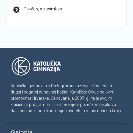
Poučno, a zanimljivo
Katolička gimnazija u Požegi pronalazi svoje korijene u
dugoj i bogatoj duhovnoj baštini Katoličke Crkve na ovim
prostorima Hrvatske. Osnovana je 2007. g., te je svojim
klasičnim programom i usmjerenjem požeškom školstvu
dala onu potrebnu širinu koju zavrjeđuju mladi našega kraja.
Galerija