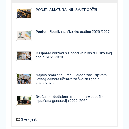
PODJELA MATURALNIH SVJEDODŽBI
Popis udžbenika za školsku godinu 2026./2027.
Raspored održavanja popravnih ispita u školskoj
godini 2025./2026.
Najava promjena u radu i organizaciji tijekom
ljetnog odmora učenika za školsku godinu
2025./2026.
Svečanom dodjelom maturalnih svjedodžbi
ispraćena generacija 2022./2026.
Sve vijesti
PODJELA MATURALNIH SVJEDODŽBI
Svečanom dodjelom maturalnih svjedodžbi