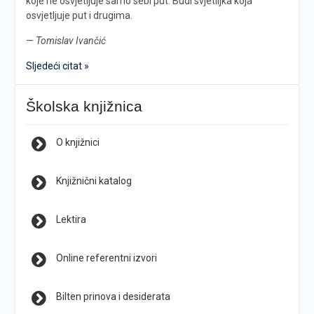
koje ne osvjetljuje samo sebi put. Budi svjetiljka koja
osvjetljuje put i drugima.
—
Tomislav Ivančić
Sljedeći citat »
Školska knjižnica
O knjižnici
Knjižnični katalog
Lektira
Online referentni izvori
Bilten prinova i desiderata