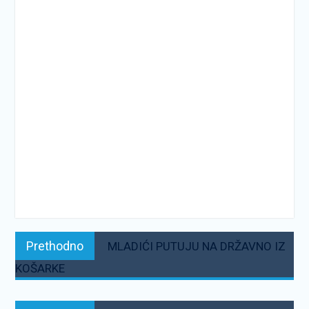
Navigacija
Prethodno:
Prethodno
MLADIĆI PUTUJU NA DRŽAVNO IZ
objava
KOŠARKE
Sljedeće: