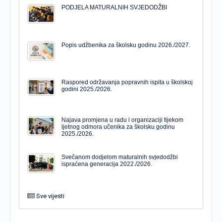
PODJELA MATURALNIH SVJEDODŽBI
Popis udžbenika za školsku godinu 2026./2027.
Raspored održavanja popravnih ispita u školskoj
godini 2025./2026.
Najava promjena u radu i organizaciji tijekom
ljetnog odmora učenika za školsku godinu
2025./2026.
Svečanom dodjelom maturalnih svjedodžbi
ispraćena generacija 2022./2026.
Sve vijesti
PODJELA MATURALNIH SVJEDODŽBI
Svečanom dodjelom maturalnih svjedodžbi
ispraćena generacija 2022./2026.