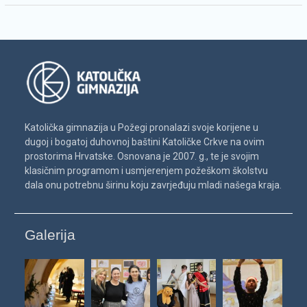
Katolička gimnazija u Požegi pronalazi svoje korijene u
dugoj i bogatoj duhovnoj baštini Katoličke Crkve na ovim
prostorima Hrvatske. Osnovana je 2007. g., te je svojim
klasičnim programom i usmjerenjem požeškom školstvu
dala onu potrebnu širinu koju zavrjeđuju mladi našega kraja.
Galerija