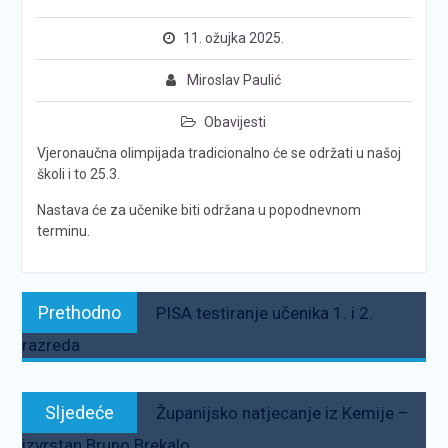
11. ožujka 2025.
Miroslav Paulić
Obavijesti
Vjeronaučna olimpijada tradicionalno će se održati u našoj
školi i to 25.3.
Nastava će za učenike biti održana u popodnevnom
terminu.
Navigacija
Prethodno:
Prethodno
PISA testiranje učenika 1. i 2.
objava
razreda
Sljedeće:
Sljedeće
Županijsko natjecanje iz Kemije –
izvrstan Bruno Brekalo