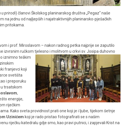
 u prirodi
) članovi Školskog planinarskog društva „Pegaz“ naše
om na jednu od najljepših i najatraktivnijih planinarsko-pješačkih
enim pritokama.
avom i prof. Miroslavom – nakon radnog petka najprije se zaputilo
u se izvrsnim ručkom tjelesno i molitvom u crkvi sv. Josipa duhovno
o iznimno teškim
azinskim
ki franjevci koji
i srce svetišta
kao i preporuku
u u trsatskom
unoslavom
,
što energije,
jom riječkim
. Kako sveta providnost prati one koji je i ljube, tijekom šetnje
tom Uzinićem
koji je rado pristao fotografirati se s našim
enu riječku katedralu gdje smo, kao pravi putnici, i zapjevali Krist na