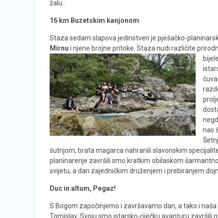
žalu.
16 km Buzetskim kanjonom
Staza sedam slapova jedinstven je pješačko-planinarsk
Mirnu
i njene brojne pritoke. Staza nudi različite priro
bijel
istar
čuva
razdo
prolj
dosta
negd
nas š
Šetn
šutnjom, brata magarca nahranili slavonskim specijali
planinarenje završili smo kratkim obilaskom šarmantnog
svijetu, a dan zajedničkim druženjem i prebiranjem doj
Duc in altum, Pegaz!
S Bogom započinjemo i završavamo dan, a tako i naša pl
Tomislav. Svoju smo istarsko-riječku avanturu završili 