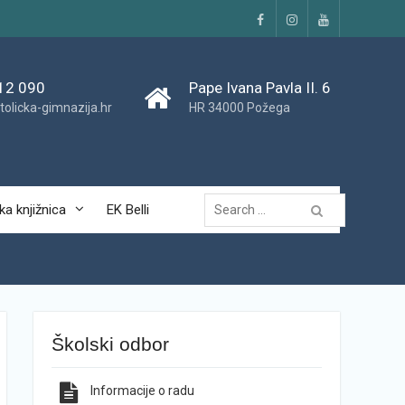
Facebook
Instagram
YouTube
12 090
Pape Ivana Pavla II. 6
tolicka-gimnazija.hr
HR 34000 Požega
Traži...
ka knjižnica
EK Belli
Školski odbor
Informacije o radu