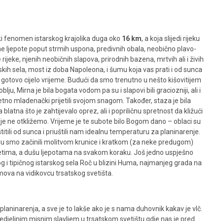
i fenomen istarskog krajolika duga oko
16 km
, a koja slijedi rijeku
dne ljepote poput strmih uspona, predivnih obala, neobično plavo-
e rijeke, njenih neobičnih
slapova, prirodnih bazena, mrtvih ali i živih
skih sela, most iz doba Napoleona, i šumu koja vas prati i od sunca
 gotovo cijelo vrijeme. Budući da smo trenutno u nešto kišovitijem
blju, Mirna je bila bogata vodom pa su i slapovi bili graciozniji, ali i
etno mladenački prijetili svojom snagom. Također, staza je bila
 blatna što je zahtijevalo oprez, ali i popriličnu spretnost da kližući
je ne otkližemo. Vrijeme je te subote bilo Bogom dano – oblaci su
titili od sunca i priuštili nam idealnu temperaturu za planinarenje.
ju smo začinili molitvom krunice i kratkom (za neke predugom)
tetima, a dušu ljepotama na svakom koraku. Još jedno uspješno
 i tipičnog istarskog sela Roč u blizini Huma, najmanjeg grada na
mova na vidikovcu trsatskog svetišta.
aninarenja, a sve je to lakše ako je s nama duhovnik kakav je vlč.
nedjeljnim misnim slavljem u trsatskom svetištu gdje nas je pred