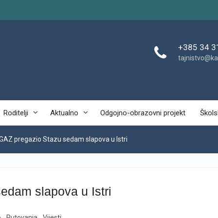
+385 34 3
tajnistvo@ka
Roditelji
Aktualno
Odgojno-obrazovni projekt
Škols
GAZ pregazio Stazu sedam slapova u Istri
dam slapova u Istri
o
,
Putovanja
,
Vijesti