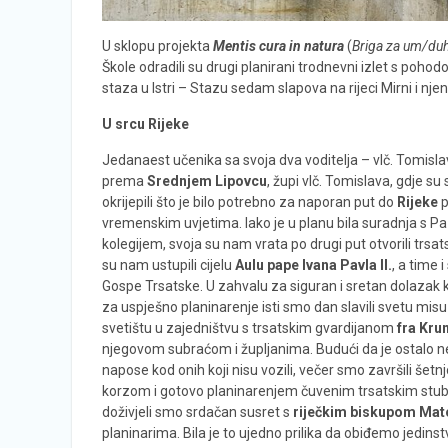
U sklopu projekta
Mentis cura in natura
(
Briga za um/duh
Škole odradili su drugi planirani trodnevni izlet s pohod
staza u Istri – Stazu sedam slapova na rijeci Mirni i nj
U srcu Rijeke
Jedanaest učenika sa svoja dva voditelja – vlč. Tomisl
prema
Srednjem Lipovcu
, župi vlč. Tomislava, gdje s
okrijepili što je bilo potrebno za
naporan put do
Rijeke
p
vremenskim uvjetima. Iako je u planu bila suradnja s P
kolegijem, svoja su nam vrata po drugi put otvorili trsats
su nam ustupili cijelu
Aulu pape Ivana Pavla II.
, a time 
Gospe Trsatske. U zahvalu za siguran i sretan dolazak 
za uspješno planinarenje isti smo dan slavili svetu mis
svetištu u zajedništvu s trsatskim gvardijanom
fra Kr
njegovom subraćom i župljanima. Budući da je ostalo ne
napose kod onih koji nisu vozili, večer smo završili šetn
korzom i gotovo planinarenjem čuvenim trsatskim stubama
doživjeli smo srdačan susret s
riječkim biskupom Ma
planinarima. Bila je to ujedno prilika da obiđemo jedinstv