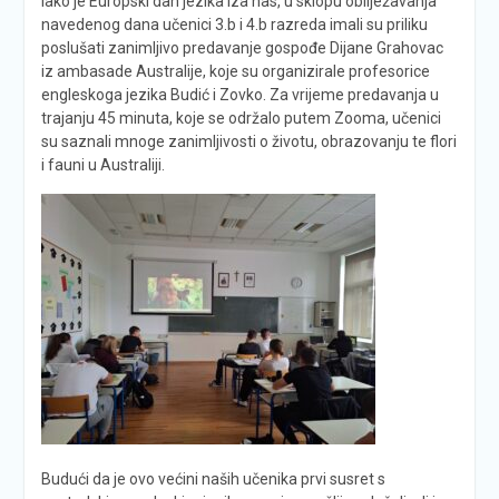
Iako je Europski dan jezika iza nas, u sklopu obilježavanja
navedenog dana učenici 3.b i 4.b razreda imali su priliku
poslušati zanimljivo predavanje gospođe Dijane Grahovac
iz ambasade Australije, koje su organizirale profesorice
engleskoga jezika Budić i Zovko. Za vrijeme predavanja u
trajanju 45 minuta, koje se održalo putem Zooma, učenici
su saznali mnoge zanimljivosti o životu, obrazovanju te flori
i fauni u Australiji.
Budući da je ovo većini naših učenika prvi susret s