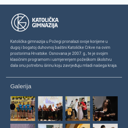
Katolička gimnazija u Požegi pronalazi svoje korijene u
dugoj i bogatoj duhovnoj baštini Katoličke Crkve na ovim
prostorima Hrvatske. Osnovana je 2007. g., te je svojim
klasičnim programom i usmjerenjem požeškom školstvu
dala onu potrebnu širinu koju zavrjeđuju mladi našega kraja.
Galerija