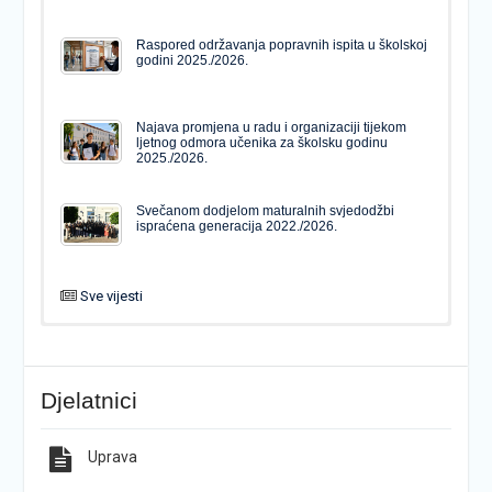
Raspored održavanja popravnih ispita u školskoj
godini 2025./2026.
Najava promjena u radu i organizaciji tijekom
ljetnog odmora učenika za školsku godinu
2025./2026.
Svečanom dodjelom maturalnih svjedodžbi
ispraćena generacija 2022./2026.
Sve vijesti
PODJELA MATURALNIH SVJEDODŽBI
Svečanom dodjelom maturalnih svjedodžbi
ispraćena generacija 2022./2026.
Djelatnici
Popis udžbenika za školsku godinu 2026./2027.
Natječaj za upis u 1. razred Katoličke gimnazije s
pravom javnosti
Uprava