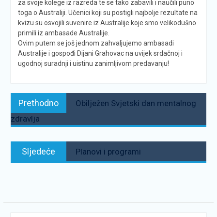
za svoje kolege iz razreda te se tako zabavili i naučili puno
toga o Australiji. Učenici koji su postigli najbolje rezultate na
kvizu su osvojili suvenire iz Australije koje smo velikodušno
primili iz ambasade Australije.
Ovim putem se još jednom zahvaljujemo ambasadi
Australije i gospođi Dijani Grahovac na uvijek srdačnoj i
ugodnoj suradnji i uistinu zanimljivom predavanju!
Navigacija
Prethodno:
Prethodno
Obilježen Svjetski dan mentalnog
objava
zdravlja
Sljedeće:
Sljedeće
Planovi i programi