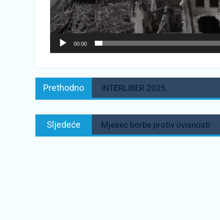
00:00
Navigacija
Prethodno:
Prethodno
INTERLIBER 2025.
objava
Sljedeće:
Sljedeće
Mjesec borbe protiv ovisnosti