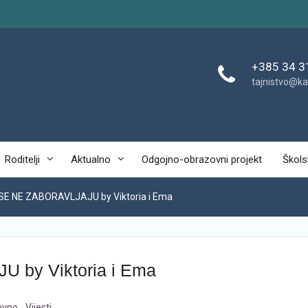
+385 34 3
tajnistvo@ka
Roditelji
Aktualno
Odgojno-obrazovni projekt
Škols
SE NE ZABORAVLJAJU by Viktoria i Ema
 by Viktoria i Ema
ovno
,
Vijesti