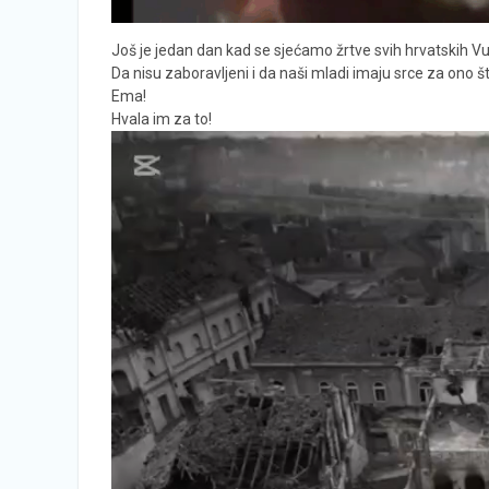
Još je jedan dan kad se sjećamo žrtve svih hrvatskih V
Da nisu zaboravljeni i da naši mladi imaju srce za ono št
Ema!
Hvala im za to!
Reproduktor
videozapisa