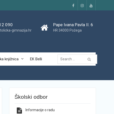
Facebook
Instagram
YouTube
12 090
Pape Ivana Pavla II. 6
tolicka-gimnazija.hr
HR 34000 Požega
Traži...
ka knjižnica
EK Belli
Školski odbor
Informacije o radu