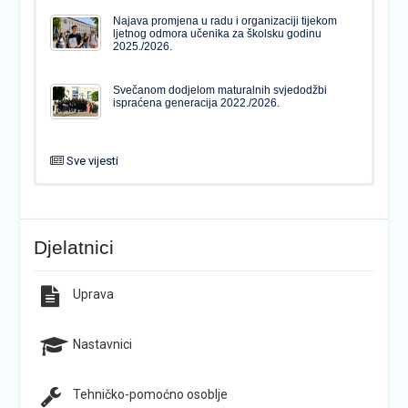
Najava promjena u radu i organizaciji tijekom
ljetnog odmora učenika za školsku godinu
2025./2026.
Svečanom dodjelom maturalnih svjedodžbi
ispraćena generacija 2022./2026.
Sve vijesti
PODJELA MATURALNIH SVJEDODŽBI
Svečanom dodjelom maturalnih svjedodžbi
ispraćena generacija 2022./2026.
Djelatnici
Popis udžbenika za školsku godinu 2026./2027.
Natječaj za upis u 1. razred Katoličke gimnazije s
pravom javnosti
Uprava
Raspored održavanja popravnih ispita u školskoj
Završno predstavljanje projekta “Brojevi u Bibliji”
godini 2025./2026.
Nastavnici
Tehničko-pomoćno osoblje
Najava promjena u radu i organizaciji tijekom
Završna konferencija ŠPD-a “Pegaz”