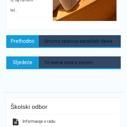
let…
Navigacija
Prethodno:
Prethodno
Smotra zborova katoličkih škola
objava
Sljedeće:
Sljedeće
To nema veze s vezom
Školski odbor
Informacije o radu