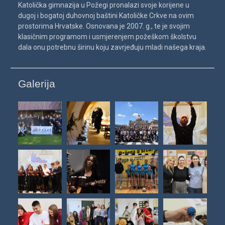
Katolička gimnazija u Požegi pronalazi svoje korijene u
dugoj i bogatoj duhovnoj baštini Katoličke Crkve na ovim
prostorima Hrvatske. Osnovana je 2007. g., te je svojim
klasičnim programom i usmjerenjem požeškom školstvu
dala onu potrebnu širinu koju zavrjeđuju mladi našega kraja.
Galerija