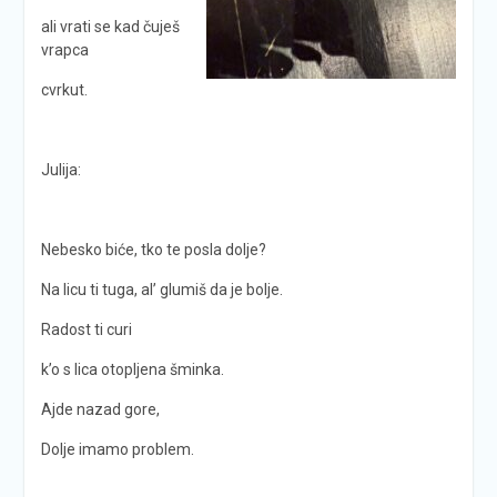
ali vrati se kad čuješ
vrapca
cvrkut.
Julija:
Nebesko biće, tko te posla dolje?
Na licu ti tuga, al’ glumiš da je bolje.
Radost ti curi
k’o s lica otopljena šminka.
Ajde nazad gore,
Dolje imamo problem.