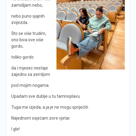
zamišljam nebo,
nebo puno sjajnih
zvijezda.
Što se više trudim,
ono biva sve više
gordo,
toliko gordo
da i mjesec nestaje
zajedno sa zemljom
pod mojim nogama.
Upadam sve dublje u tu tamnoplavu.
Tuga me izjeda, a ja je ne mogu spriječiti.
Najednom osjećam zore vjetar.
I gle!