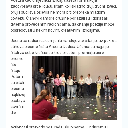
Poezija kao umjetnički izričaj, sažeta forma koja
zadovoljava srce i dušu, ritam koji skladno zuji, zvoni, zveči,
bruji i budi sva osjetila ne mora biti prepreka mladom
čovjeku. Članovi damske družine pokazali su i dokazali,
dvjema provedenim radionicama, da čitanje poezije može
posredovati u nekim novim, kreativnim izričajima.
Jedna se radionica usmjerila na slojevito čitanje, uz pokret,
stihova pjesme Ništa Arsena Dedića. Učenici su najprije
čitali za sebe krećući se
kroz prostor i promišljajući o
onome
što
čitaju.
Potom
su čitali
pjesmu
najbližoj
osobi , a
završni
dio
aktivnosti pretvorio se u rad u skupinama – pripremu i