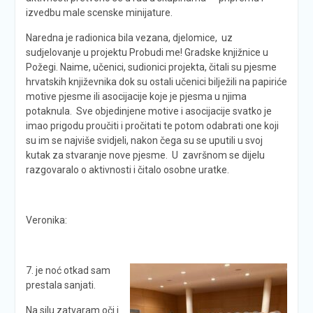
izvedbu male scenske minijature.
Naredna je radionica bila vezana, djelomice, uz
sudjelovanje u projektu Probudi me! Gradske knjižnice u
Požegi. Naime, učenici, sudionici projekta, čitali su pjesme
hrvatskih književnika dok su ostali učenici bilježili na papiriće
motive pjesme ili asocijacije koje je pjesma u njima
potaknula. Sve objedinjene motive i asocijacije svatko je
imao prigodu proučiti i pročitati te potom odabrati one koji
su im se najviše svidjeli, nakon čega su se uputili u svoj
kutak za stvaranje nove pjesme. U završnom se dijelu
razgovaralo o aktivnosti i čitalo osobne uratke.
Veronika:
7. je noć otkad sam
prestala sanjati.
Na silu zatvaram oči i