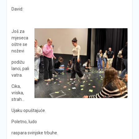
David:
Još za
mjeseca
oštre se
noževi
podižu
lanci, pali
vatra.
Cika,
vriska,
strah…
Ujaku opuštajuće.
Poletno, ludo
raspara svinjske trbuhe.