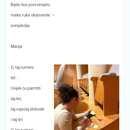
Bijelo lice pocrvenjelo,
meke ruke okamenile –
svinjokolja.
Marija:
O, taj rumeni
let…
Uvijek ću pamtiti
taj let,
taj osjećaj slobode
i taj let.
O, taj rumeni