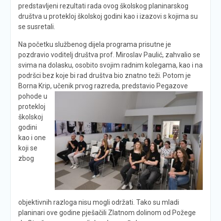
predstavljeni rezultati rada ovog školskog planinarskog
društva u protekloj školskoj godini kao i izazovi s kojima su
se susretali.
Na početku službenog dijela programa prisutne je
pozdravio voditelj društva prof. Miroslav Paulić, zahvalio se
svima na dolasku, osobito svojim radnim kolegama, kao i na
podršci bez koje bi rad društva bio znatno teži. Potom je
Borna Krip,
učenik prvog razreda, predstavio Pegazove
pohode u
protekloj
školskoj
godini
kao i one
koji se
zbog
objektivnih razloga nisu mogli održati. Tako su mladi
planinari ove godine pješačili Zlatnom dolinom od Požege