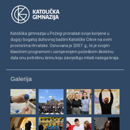
Katolička gimnazija u Požegi pronalazi svoje korijene u
dugoj i bogatoj duhovnoj baštini Katoličke Crkve na ovim
prostorima Hrvatske. Osnovana je 2007. g., te je svojim
klasičnim programom i usmjerenjem požeškom školstvu
dala onu potrebnu širinu koju zavrjeđuju mladi našega kraja.
Galerija