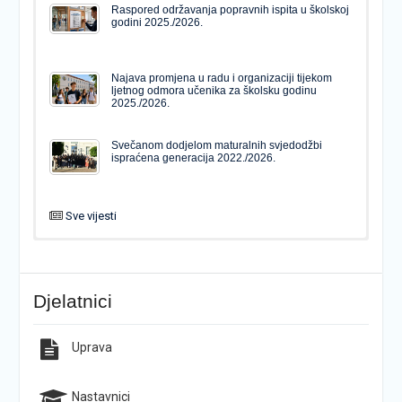
Raspored održavanja popravnih ispita u školskoj
godini 2025./2026.
Najava promjena u radu i organizaciji tijekom
ljetnog odmora učenika za školsku godinu
2025./2026.
Svečanom dodjelom maturalnih svjedodžbi
ispraćena generacija 2022./2026.
Sve vijesti
PODJELA MATURALNIH SVJEDODŽBI
Svečanom dodjelom maturalnih svjedodžbi
ispraćena generacija 2022./2026.
Djelatnici
Popis udžbenika za školsku godinu 2026./2027.
Natječaj za upis u 1. razred Katoličke gimnazije s
pravom javnosti
Uprava
Raspored održavanja popravnih ispita u školskoj
Završno predstavljanje projekta “Brojevi u Bibliji”
godini 2025./2026.
Nastavnici