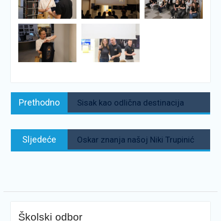
Navigacija
Prethodno:
Prethodno
Sisak kao odlična destinacija
objava
Sljedeće:
Sljedeće
Oskar znanja našoj Niki Trupinić
Školski odbor