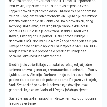
do Stražemana, proveli dva dana u Đulovcu s usponom na
Petrov vrh, uspeli se preko Tauberovih stijena do vrha
Lapjak i proveli tri predivna dana u Krasnom s pohodom na
Velebit. Zbog ekstremnih vremenskih uvjeta nije realizirano
zimsko planinarenje do Jankovca i na Medvednicu, zbog
aktivnog sudjelovanja velikog broja članova društva u
pripravi za SHKM bila je očekivana stanka u radu kroz
travanj i svibanj dok je pohod u Park prirode Blidinje u
dogovoru s KŠC don Ivan Bosco iz Žepča prebačen za rujan.
I ove je godine društvo aplicirali na natječaje MZOO-a i HEP-
a koje nažalost nije prepoznalo prednosti i blagodati
boravka i aktivnosti na otvorenome.
Središnji dio večeri bila je zahvala i oproštaj od još jedne
iznimno aktivne generacije maturantica-planinarki – Petre,
Ljubice, Lane, Viktorije i Barbare – koje su kroz sve četiri
godine dale jedan osobit pečat ne samo Pegazu već i cijeloj
školi. Svaka riječ pohvale ili zahvale nije dovoljna ovoj
generaciji koje će se Škola, ali i Pegaz još dugo sjećati.
Susret je nastavljen prigodnim druženjem uz još prigodnije
hladno osvježenje.