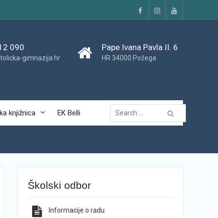
Facebook
Instagram
YouTube
12 090
Pape Ivana Pavla II. 6
tolicka-gimnazija.hr
HR 34000 Požega
Traži...
ka knjižnica
EK Belli
Školski odbor
Informacije o radu