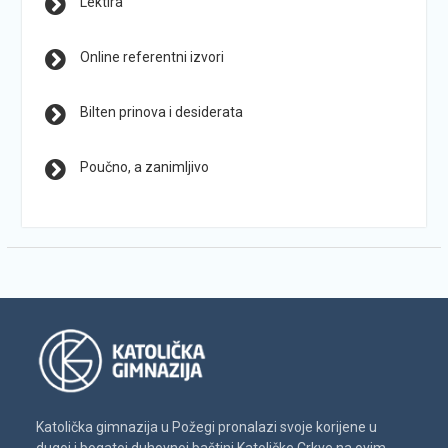
Lektira
Online referentni izvori
Bilten prinova i desiderata
Poučno, a zanimljivo
Katolička gimnazija u Požegi pronalazi svoje korijene u
dugoj i bogatoj duhovnoj baštini Katoličke Crkve na ovim