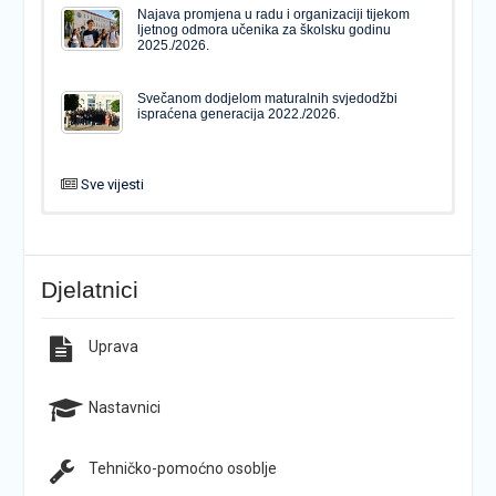
Najava promjena u radu i organizaciji tijekom
ljetnog odmora učenika za školsku godinu
2025./2026.
Svečanom dodjelom maturalnih svjedodžbi
ispraćena generacija 2022./2026.
Sve vijesti
PODJELA MATURALNIH SVJEDODŽBI
Svečanom dodjelom maturalnih svjedodžbi
ispraćena generacija 2022./2026.
Djelatnici
Popis udžbenika za školsku godinu 2026./2027.
Natječaj za upis u 1. razred Katoličke gimnazije s
pravom javnosti
Uprava
Raspored održavanja popravnih ispita u školskoj
Završno predstavljanje projekta “Brojevi u Bibliji”
godini 2025./2026.
Nastavnici
Tehničko-pomoćno osoblje
Najava promjena u radu i organizaciji tijekom
Završna konferencija ŠPD-a “Pegaz”
ljetnog odmora učenika za školsku godinu