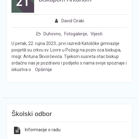
21
David Ciraki
Duhovno
,
Fotogalerije
,
Vijesti
U petak, 22. rujna 2023., prvi razredi Katoličke gimnazije
posjetili su crkvu sv. Lovre u Požegi na poziv oca biskupa,
msgr. Antuna Škvorčevića. Tijekom susreta otac biskup
srdačno nas je pozdravio i podijelio s nama svoje spoznaje i
iskustva o
Opširnije
Školski odbor
Informacije o radu