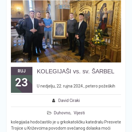
KOLEGIJAŠI vs. sv. ŠARBEL
RUJ
23
U nedjelju, 22. rujna 2024., petero požeških
David Ciraki
Duhovno
,
Vijesti
kolegijaša hodočastilo je u grkokatoličku katedralu Presvete
Trojice u Križevcima povodom svečanog dolaska moći