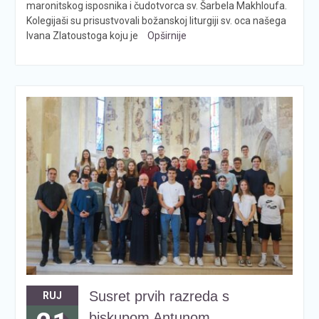
maronitskog isposnika i čudotvorca sv. Šarbela Makhloufa.
Kolegijaši su prisustvovali božanskoj liturgiji sv. oca našega
Ivana Zlatoustoga koju je
Opširnije
Susret prvih razreda s
RUJ
biskupom Antunom