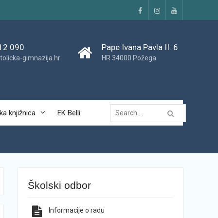
Facebook
Instagram
YouTube
12 090
Pape Ivana Pavla II. 6
tolicka-gimnazija.hr
HR 34000 Požega
Traži...
ka knjižnica
EK Belli
Školski odbor
Informacije o radu