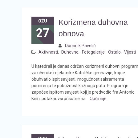
Korizmena duhovna
OŽU
27
obnova
Dominik Pavelić
Aktivnosti
,
Duhovno
,
Fotogalerije
,
Ostalo
,
Vijesti
U katedrali je danas održan korizmeni duhovni progra
za učenike i djelatnike Katoličke gimnazije, koji je
obuhvatio ispit savjesti, mogućnost sakramenta
pomirenja te pobožnost križnoga puta. Program je
započeo ispitom savjesti koji je predvodio fra Antonio
Kirin, potaknuvši prisutne na
Opširnije