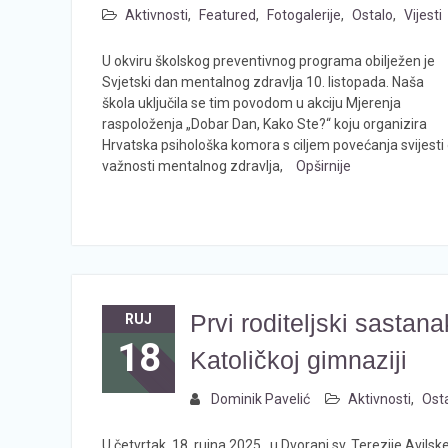
Aktivnosti
,
Featured
,
Fotogalerije
,
Ostalo
,
Vijesti
U okviru školskog preventivnog programa obilježen je
Svjetski dan mentalnog zdravlja 10. listopada. Naša
škola uključila se tim povodom u akciju Mjerenja
raspoloženja „Dobar Dan, Kako Ste?“ koju organizira
Hrvatska psihološka komora s ciljem povećanja svijesti
važnosti mentalnog zdravlja,
Opširnije
Prvi roditeljski sastana
RUJ
18
Katoličkoj gimnaziji
Dominik Pavelić
Aktivnosti
,
Ost
U četvrtak, 18. rujna 2025., u Dvorani sv. Terezije Avilsk