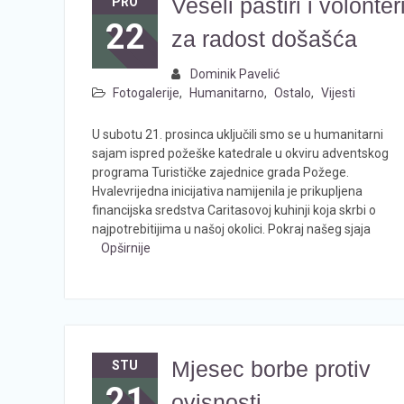
Veseli pastiri i volonter
PRO
22
za radost došašća
Dominik Pavelić
Fotogalerije
,
Humanitarno
,
Ostalo
,
Vijesti
U subotu 21. prosinca uključili smo se u humanitarni
sajam ispred požeške katedrale u okviru adventskog
programa Turističke zajednice grada Požege.
Hvalevrijedna inicijativa namijenila je prikupljena
financijska sredstva Caritasovoj kuhinji koja skrbi o
najpotrebitijima u našoj okolici. Pokraj našeg sjaja
Opširnije
Mjesec borbe protiv
STU
21
ovisnosti