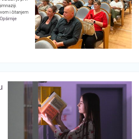
gimnaziji.
tvom i čitanjem
Opširnije
u