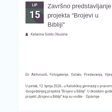
Završno predstavljanje
LIP
15
projekta “Brojevi u
Bibliji”
Katarina Soldo Obućina
Aktivnosti
,
Fotogalerije
,
Ostalo
,
Predavanja
,
Vijes
U petak, 12. lipnja 2026., u Katoličkoj gimnaziji s prav
dvogodišnjeg projekta “Brojevi u Bibliji”. U školskim go
projekt „Brojevi u Bibliji” koji su vodile
Opširnije