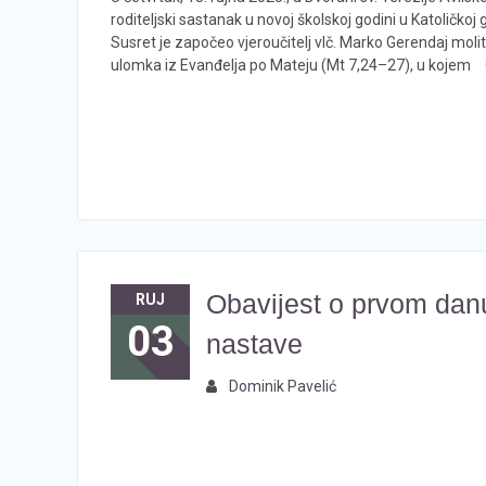
roditeljski sastanak u novoj školskoj godini u Katoličkoj 
Susret je započeo vjeroučitelj vlč. Marko Gerendaj moli
ulomka iz Evanđelja po Mateju (Mt 7,24–27), u kojem
Obavijest o prvom dan
RUJ
03
nastave
Dominik Pavelić