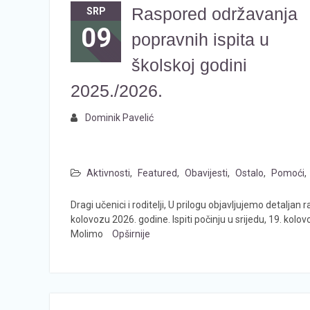
Raspored održavanja
SRP
09
popravnih ispita u
školskoj godini
2025./2026.
Dominik Pavelić
Aktivnosti
,
Featured
,
Obavijesti
,
Ostalo
,
Pomoći
,
Dragi učenici i roditelji, U prilogu objavljujemo detaljan
kolovozu 2026. godine. Ispiti počinju u srijedu, 19. kolo
Molimo
Opširnije