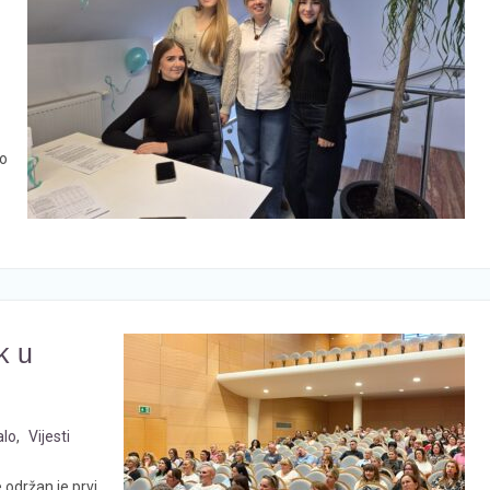
 o
k u
alo
,
Vijesti
e održan je prvi