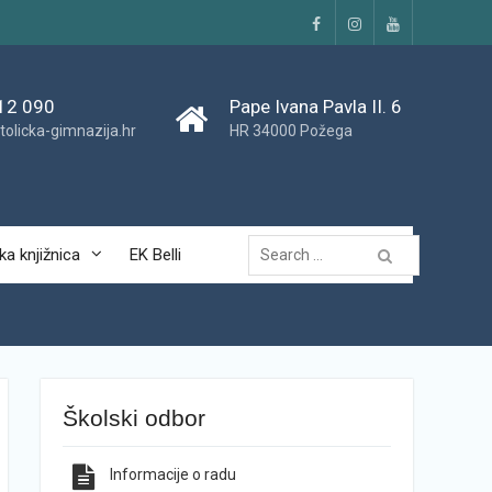
Facebook
Instagram
YouTube
12 090
Pape Ivana Pavla II. 6
tolicka-gimnazija.hr
HR 34000 Požega
Traži...
ka knjižnica
EK Belli
Školski odbor
Informacije o radu