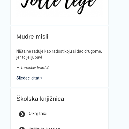
Mudre misli
Ništa ne raduje kao radost koju si dao drugome,
jer to je ljubav!
—
Tomislav Ivančić
Sljedeći citat »
Školska knjižnica
O knjižnici