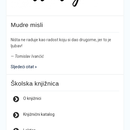
Mudre misli
Ništa ne raduje kao radost koju si dao drugome, jer to je
ljubav!
—
Tomislav Ivančić
Sljedeći citat »
Školska knjižnica
O knjižnici
Knjižnični katalog