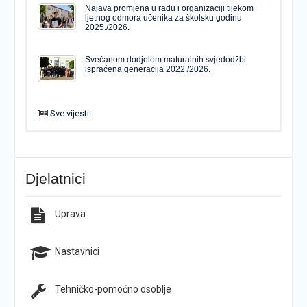
Najava promjena u radu i organizaciji tijekom
ljetnog odmora učenika za školsku godinu
2025./2026.
Svečanom dodjelom maturalnih svjedodžbi
ispraćena generacija 2022./2026.
Sve vijesti
PODJELA MATURALNIH SVJEDODŽBI
Svečanom dodjelom maturalnih svjedodžbi
ispraćena generacija 2022./2026.
Djelatnici
Popis udžbenika za školsku godinu 2026./2027.
Natječaj za upis u 1. razred Katoličke gimnazije s
pravom javnosti
Uprava
Raspored održavanja popravnih ispita u školskoj
Završno predstavljanje projekta “Brojevi u Bibliji”
godini 2025./2026.
Nastavnici
Tehničko-pomoćno osoblje
Najava promjena u radu i organizaciji tijekom
Završna konferencija ŠPD-a “Pegaz”
ljetnog odmora učenika za školsku godinu