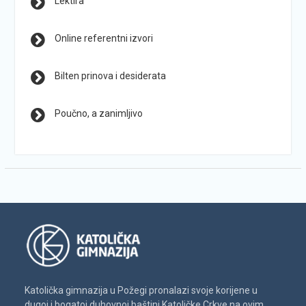
Lektira
Online referentni izvori
Bilten prinova i desiderata
Poučno, a zanimljivo
Katolička gimnazija u Požegi pronalazi svoje korijene u
dugoj i bogatoj duhovnoj baštini Katoličke Crkve na ovim