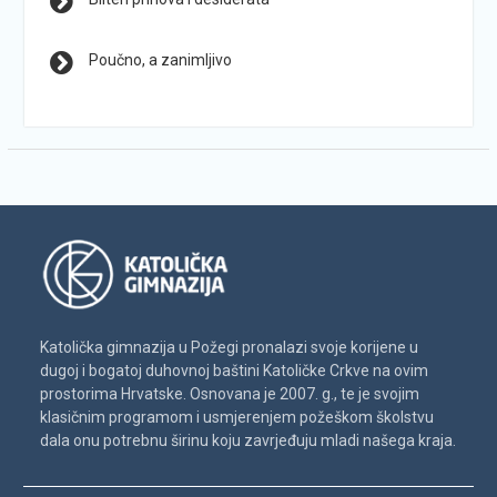
Poučno, a zanimljivo
Katolička gimnazija u Požegi pronalazi svoje korijene u
dugoj i bogatoj duhovnoj baštini Katoličke Crkve na ovim
prostorima Hrvatske. Osnovana je 2007. g., te je svojim
klasičnim programom i usmjerenjem požeškom školstvu
dala onu potrebnu širinu koju zavrjeđuju mladi našega kraja.