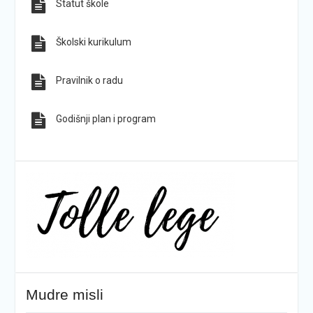
Statut škole
Sve obavijesti
Sve fotografije
Školski kurikulum
Pravilnik o radu
Godišnji plan i program
Mudre misli