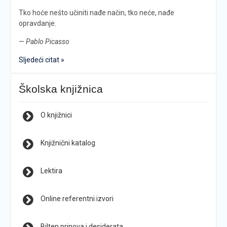
Tko hoće nešto učiniti nađe način, tko neće, nađe
opravdanje.
—
Pablo Picasso
Sljedeći citat »
Školska knjižnica
O knjižnici
Knjižnični katalog
Lektira
Online referentni izvori
Bilten prinova i desiderata