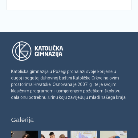
Katolička gimnazija u Požegi pronalazi svoje korijene u
dugoj i bogatoj duhovnoj baštini Katoličke Crkve na ovim
prostorima Hrvatske. Osnovana je 2007. g., te je svojim
klasičnim programom i usmjerenjem požeškom školstvu
dala onu potrebnu širinu koju zavrjeđuju mladi našega kraja.
Galerija