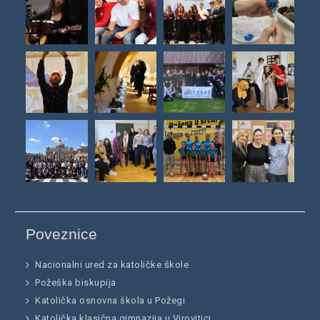
Poveznice
Nacionalni ured za katoličke škole
Požeška biskupija
Katolička osnovna škola u Požegi
Katolička klasična gimnazija u Virovitici