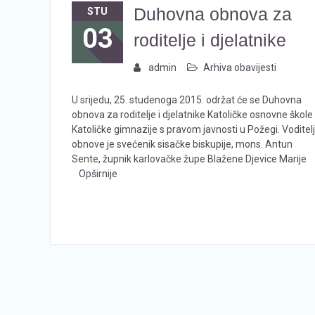
Duhovna obnova za
STU
03
roditelje i djelatnike
admin
Arhiva obavijesti
U srijedu, 25. studenoga 2015. održat će se Duhovna
obnova za roditelje i djelatnike Katoličke osnovne škole 
Katoličke gimnazije s pravom javnosti u Požegi. Voditelj
obnove je svećenik sisačke biskupije, mons. Antun
Sente, župnik karlovačke župe Blažene Djevice Marije
Opširnije