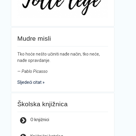
Mudre misli
Tko hoće nešto učiniti nađe način, tko neće,
nađe opravdanje.
—
Pablo Picasso
Sljedeći citat »
Školska knjižnica
O knjižnici