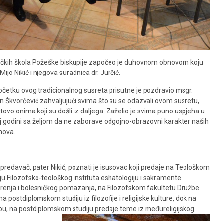
oličkih škola Požeške biskupije započeo je duhovnom obnovom koju
ijo Nikić i njegova suradnica dr. Jurčić.
očetku ovog tradicionalnog susreta prisutne je pozdravio msgr.
n Škvorčević zahvaljujući svima što su se odazvali ovom susretu,
ovo onima koji su došli iz daljega. Zaželio je svima puno uspjeha u
j godini sa željom da ne zaborave odgojno-obrazovni karakter naših
nova.
 predavač, pater Nikić, poznati je isusovac koji predaje na Teološkom
iju Filozofsko-teološkog instituta eshatologiju i sakramente
renja i bolesničkog pomazanja, na Filozofskom fakultetu Družbe
postdiplomskom studiju iz filozofije i religijske kulture, dok na
bu, na postdiplomskom studiju predaje teme iz međureligijskog