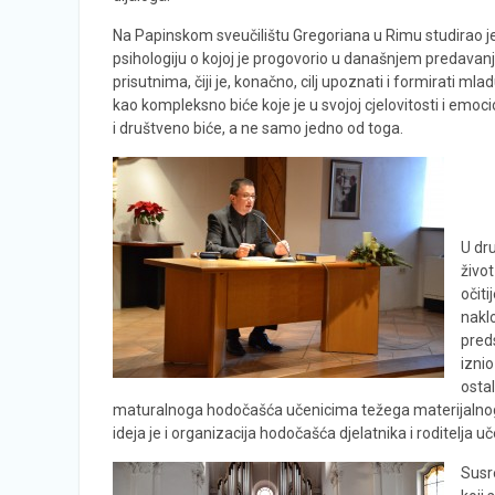
Na Papinskom sveučilištu Gregoriana u Rimu studirao j
psihologiju o kojoj je progovorio u današnjem predavanj
prisutnima, čiji je, konačno, cilj upoznati i formirati ml
kao kompleksno biće koje je u svojoj cjelovitosti i emo
i društveno biće, a ne samo jedno od toga.
U dru
život
očiti
nakl
pred
iznio
osta
maturalnoga hodočašća učenicima težega materijalnoga
ideja je i organizacija hodočašća djelatnika i roditelja u
Susr