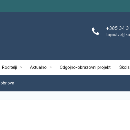
+385 34 3
tajnistvo@ka
Roditelji
Aktualno
Odgojno-obrazovni projekt
Škols
a obnova