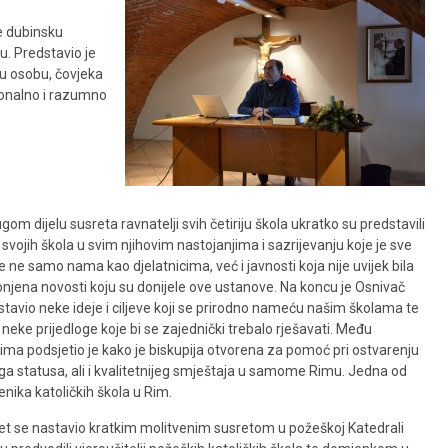
e dubinsku
u. Predstavio je
adu osobu, čovjeka
cionalno i razumno
gom dijelu susreta ravnatelji svih četiriju škola ukratko su predstavili
 svojih škola u svim njihovim nastojanjima i sazrijevanju koje je sve
je ne samo nama kao djelatnicima, već i javnosti koja nije uvijek bila
onjena novosti koju su donijele ove ustanove. Na koncu je Osnivač
stavio neke ideje i ciljeve koji se prirodno nameću našim školama te
 neke prijedloge koje bi se zajednički trebalo rješavati. Među
lima podsjetio je kako je biskupija otvorena za pomoć pri ostvarenju
 statusa, ali i kvalitetnijeg smještaja u samome Rimu. Jedna od
čenika katoličkih škola u Rim.
et se nastavio kratkim molitvenim susretom u požeškoj Katedrali