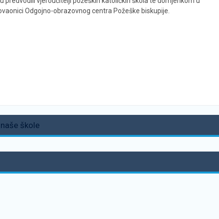
su predvodili vjeroučitelji požeških katoličkih škola te domjenkom u
ovaonici Odgojno-obrazovnog centra Požeške biskupije.
 naše škole