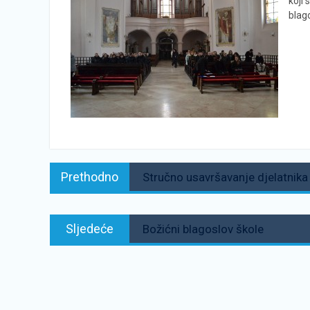
koji 
blag
Navigacija
Prethodno:
Prethodno
Stručno usavršavanje djelatnika
objava
Sljedeće:
Sljedeće
Božićni blagoslov škole