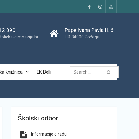
Facebook
Instagram
YouTube
12 090
Pape Ivana Pavla II. 6
tolicka-gimnazija.hr
HR 34000 Požega
Traži...
ka knjižnica
EK Belli
Školski odbor
Informacije o radu