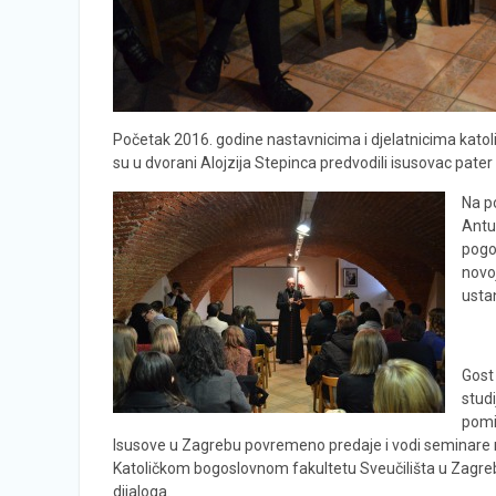
Početak 2016. godine nastavnicima i djelatnicima kat
su u dvorani Alojzija Stepinca predvodili isusovac pater M
Na p
Antu
pogot
novo
usta
Gost
stud
pomi
Isusove u Zagrebu povremeno predaje i vodi seminare na 
Katoličkom bogoslovnom fakultetu Sveučilišta u Zagre
dijaloga.