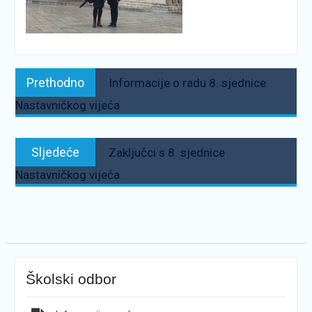
Navigacija
Prethodno:
Prethodno
Informacije o radu 8. sjednice
objava
Nastavničkog vijeća
Sljedeće:
Sljedeće
Zaključci s 8. sjednice
Nastavničkog vijeća
Školski odbor