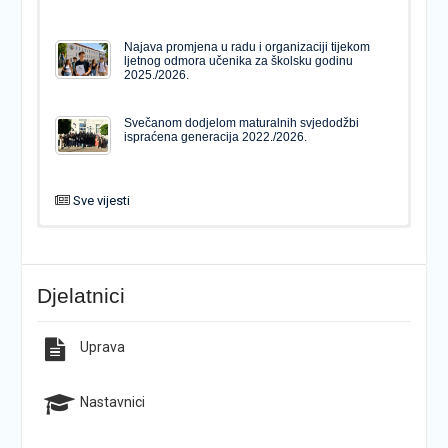
Najava promjena u radu i organizaciji tijekom
ljetnog odmora učenika za školsku godinu
2025./2026.
Svečanom dodjelom maturalnih svjedodžbi
ispraćena generacija 2022./2026.
Sve vijesti
PODJELA MATURALNIH SVJEDODŽBI
Svečanom dodjelom maturalnih svjedodžbi
ispraćena generacija 2022./2026.
Djelatnici
Popis udžbenika za školsku godinu 2026./2027.
Natječaj za upis u 1. razred Katoličke gimnazije s
pravom javnosti
Uprava
Raspored održavanja popravnih ispita u školskoj
Završno predstavljanje projekta “Brojevi u Bibliji”
godini 2025./2026.
Nastavnici