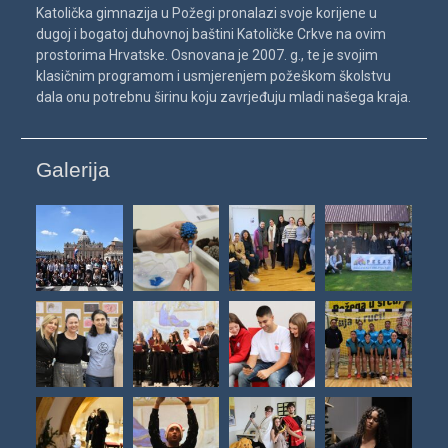
Katolička gimnazija u Požegi pronalazi svoje korijene u
dugoj i bogatoj duhovnoj baštini Katoličke Crkve na ovim
prostorima Hrvatske. Osnovana je 2007. g., te je svojim
klasičnim programom i usmjerenjem požeškom školstvu
dala onu potrebnu širinu koju zavrjeđuju mladi našega kraja.
Galerija