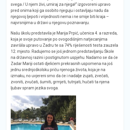
svega / U njem živi, umiraj za njega!“ izgovoreni upravo
pred onima koji ga osobito njeguju i ostavljaju nadu da
njegovoj ljepoti i vrijednosti nema i ne smije biti kraja –
najvrsnijima u državi u njegovu poznavanju.
Našu školu predstavila je Marija Prpić, učenica 4. a razreda,
koja je svoje putovanje po ovogodišnjim natjecanjima
završila upravo u Zadru te sa 74% riješenosti testa zauzela
12. mjesto. Radujemo se još jednom predstavljanju Škole
na državnoj razini i postignutom uspjehu. Nadamo se da će
Zadar Mariji ostati djelićem prekrasnih uspomena na još
jednu srednjoškolsku priču njenoga života, koja je na
izmaku, no uvjereni smo da će i nadalje zujati, zvečati,
zvoniti, zvučati, šumiti, grmjeti, tutnjati, hučati ta njena
ljubav spram jezika svoga.