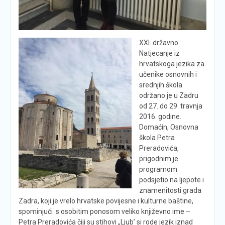
XXI. državno
Natjecanje iz
hrvatskoga jezika za
učenike osnovnih i
srednjih škola
održano je u Zadru
od 27. do 29. travnja
2016. godine.
Domaćin, Osnovna
škola Petra
Preradovića,
prigodnim je
programom
podsjetio na ljepote i
znamenitosti grada
Zadra, koji je vrelo hrvatske povijesne i kulturne baštine,
spominjući s osobitim ponosom veliko književno ime –
Petra Preradovića čiji su stihovi „Ljub’ si rode jezik iznad