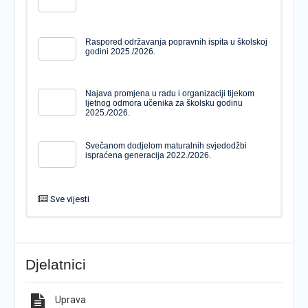
Raspored održavanja popravnih ispita u školskoj
godini 2025./2026.
Najava promjena u radu i organizaciji tijekom
ljetnog odmora učenika za školsku godinu
2025./2026.
Svečanom dodjelom maturalnih svjedodžbi
ispraćena generacija 2022./2026.
Sve vijesti
PODJELA MATURALNIH SVJEDODŽBI
Svečanom dodjelom maturalnih svjedodžbi
ispraćena generacija 2022./2026.
Djelatnici
Popis udžbenika za školsku godinu 2026./2027.
Natječaj za upis u 1. razred Katoličke gimnazije s
pravom javnosti
Uprava