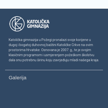
Katolička gimnazija u Požegi pronalazi svoje korijene u
dugoj i bogatoj duhovnoj baštini Katoličke Crkve na ovim
prostorima Hrvatske. Osnovana je 2007. g., te je svojim
klasičnim programom i usmjerenjem požeškom školstvu
dala onu potrebnu širinu koju zavrjeđuju mladi našega kraja.
Galerija