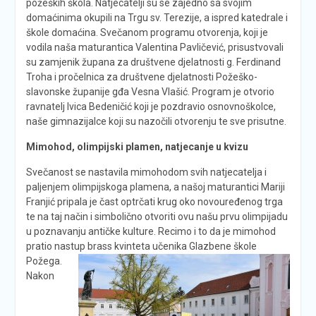
požeških škola. Natjecatelji su se zajedno sa svojim
domaćinima okupili na Trgu sv. Terezije, a ispred katedrale i
škole domaćina. Svečanom programu otvorenja, koji je
vodila naša maturantica Valentina Pavličević, prisustvovali
su zamjenik župana za društvene djelatnosti g. Ferdinand
Troha i pročelnica za društvene djelatnosti Požeško-
slavonske županije gđa Vesna Vlašić. Program je otvorio
ravnatelj Ivica Bedeničić koji je pozdravio osnovnoškolce,
naše gimnazijalce koji su nazočili otvorenju te sve prisutne.
Mimohod, olimpijski plamen, natjecanje u kvizu
Svečanost se nastavila mimohodom svih natjecatelja i
paljenjem olimpijskoga plamena, a našoj maturantici Mariji
Franjić pripala je čast optrčati krug oko novouređenog trga
te na taj način i simbolično otvoriti ovu našu prvu olimpijadu
u poznavanju antičke kulture. Recimo i to da je mimohod
pratio nastup brass kvinteta učenika Glazbene
škole
Požega.
Nakon