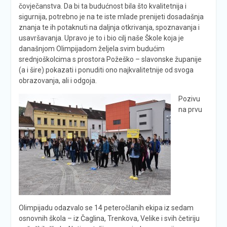
čovječanstva. Da bi ta budućnost bila što kvalitetnija i
sigurnija, potrebno je na te iste mlade prenijeti dosadašnja
znanja te ih potaknuti na daljnja otkrivanja, spoznavanja i
usavršavanja. Upravo je to i bio cilj naše Škole koja je
današnjom Olimpijadom željela svim budućim
srednjoškolcima s prostora Požeško – slavonske županije
(a i šire) pokazati i ponuditi ono najkvalitetnije od svoga
obrazovanja, ali i odgoja.
Pozivu
na prvu
Olimpijadu odazvalo se 14 peteročlanih ekipa iz sedam
osnovnih škola – iz Čaglina, Trenkova, Velike i svih četiriju