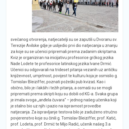
svečanog otvorenja, natjecatelji su se zaputili u Dvoranu sv.
Terezije Avilske gdje je uslijedio prvi dio natjecanja u znanju
za koje su se učenici pripremali prema zadanim skriptama.
Kviz je organiziran na inicijativu profesorice grčkog jezika
Nade Lodete te profesorice latinskog jezika Ivane Drmić.
Učenici su odgovarali na trideset pitanja vezanih uz antičku
književnost, umjetnost, povijest te kulturu koja je osmislio g.
Tomislav Bleiziffer, poznati požeški pub kvizaš. Kao i
obično, bilo je i lakših i težih pitanja, a osmaši su se mogli
pripremati prema skripti koju su dobili od KG-a. Svaka grupa
je imala svoga „anđela čuvara“ – jednog našeg učenika koji
je stalno bio uz njih i pazio na ispravnost provedbe
natjecanja. Za ispravljanje testova bilo je zaduženo stručno
povjerenstvo koje su činili g. Tomislav Bleiziffer, prof. Katić,
prof. Lodeta, prof. Drmić te Mijo Radić, učenik našeg 3.a