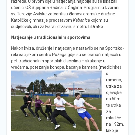
razreda. U prvom dijelu natjecanja najbolje su se iskazali
učenici OŠ Stjepana Radića iz Čaglina. Program u Dvorani
sv. Terezije Avilske zatvorili su članovi dramske družine
Katoličke gimnazije predstavom
Kabanica
kojom su
sudjelovali, ali i zatvarali državnu smotru LiDraNo.
Natjecanje u tradicionalnim sportovima
Nakon kviza, druženje i natjecanje nastavilo se na Sportsko-
rekreacijskom centru Požega gdje su se osmaši natjecali u
pet tradicionalnih sportskih disciplina – skakanje u
vrećama, potezanje konopa, bacanje kamena (medicinke)
s
ramena,
utrka za
djevojke
na 60m
te utrka
za
mladiće
na 192m.
Iako je