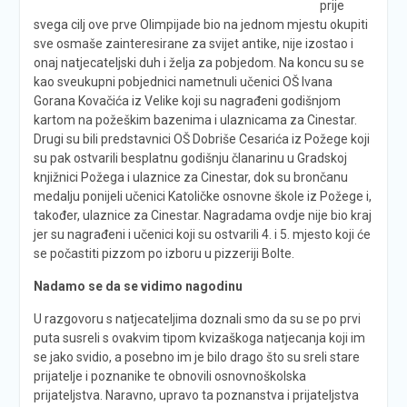
prije
svega cilj ove prve Olimpijade bio na jednom mjestu okupiti
sve osmaše zainteresirane za svijet antike, nije izostao i
onaj natjecateljski duh i želja za pobjedom. Na koncu su se
kao sveukupni pobjednici nametnuli učenici OŠ Ivana
Gorana Kovačića iz Velike koji su nagrađeni godišnjom
kartom na požeškim bazenima i ulaznicama za Cinestar.
Drugi su bili predstavnici OŠ Dobriše Cesarića iz Požege koji
su pak ostvarili besplatnu godišnju članarinu u Gradskoj
knjižnici Požega i ulaznice za Cinestar, dok su brončanu
medalju ponijeli učenici Katoličke osnovne škole iz Požege i,
također, ulaznice za Cinestar. Nagradama ovdje nije bio kraj
jer su nagrađeni i učenici koji su ostvarili 4. i 5. mjesto koji će
se počastiti pizzom po izboru u pizzeriji Bolte.
Nadamo se da se vidimo nagodinu
U razgovoru s natjecateljima doznali smo da su se po prvi
puta susreli s ovakvim tipom kvizaškoga natjecanja koji im
se jako svidio, a posebno im je bilo drago što su sreli stare
prijatelje i poznanike te obnovili osnovnoškolska
prijateljstva. Naravno, upravo ta poznanstva i prijateljstva