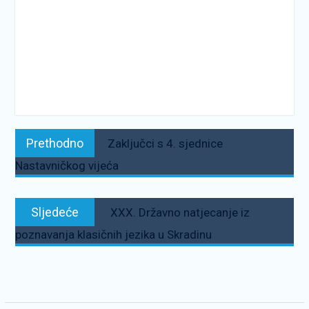
Navigacija
Prethodno:
Prethodno
Zaključci s 4. sjednice
objava
Nastavničkog vijeća
Sljedeće:
Sljedeće
XXX. Državno natjecanje iz
poznavanja klasičnih jezika u Skradinu