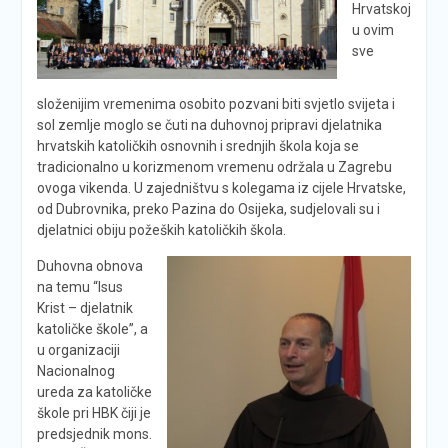
Hrvatskoj
u ovim
sve
složenijim vremenima osobito pozvani biti svjetlo svijeta i
sol zemlje moglo se čuti na duhovnoj pripravi djelatnika
hrvatskih katoličkih osnovnih i srednjih škola koja se
tradicionalno u korizmenom vremenu održala u Zagrebu
ovoga vikenda. U zajedništvu s kolegama iz cijele Hrvatske,
od Dubrovnika, preko Pazina do Osijeka, sudjelovali su i
djelatnici obiju požeških katoličkih škola.
Duhovna obnova
na temu “Isus
Krist – djelatnik
katoličke škole”, a
u organizaciji
Nacionalnog
ureda za katoličke
škole pri HBK čiji je
predsjednik mons.