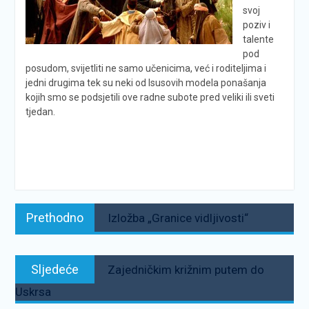
svoj
poziv i
talente
pod
posudom, svijetliti ne samo učenicima, već i roditeljima i
jedni drugima tek su neki od Isusovih modela ponašanja
kojih smo se podsjetili ove radne subote pred veliki ili sveti
tjedan.
Navigacija
Prethodno:
Prethodno
Izložba „Granice vidljivosti“
objava
Sljedeće:
Sljedeće
Zajedničkim križnim putem do
Uskrsa