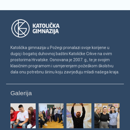
Katolička gimnazija u Požegi pronalazi svoje korijene u
dugoj i bogatoj duhovnoj baštini Katoličke Crkve na ovim
prostorima Hrvatske. Osnovana je 2007. g., te je svojim
klasičnim programom i usmjerenjem požeškom školstvu
dala onu potrebnu širinu koju zavrjeđuju mladi našega kraja.
Galerija