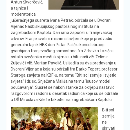
Antun Škvorčević,
a tajnica i
moderatorica
jučerašnjega susreta Ivana Petrak, održala se u Dvorani
Vijenac Nadbiskupijskog pastoralnog instituta na
zagrebačkom Kaptolu. Dan smo započeli u franjevačkoj
crkvi sv. Franje svetim misnim slavljem koje je predvodio
generalni tajnik HBK don Petar Palić u koncelebraciji
gvardijana franjevačkog samostana fra Zdravka Lazića i
ostalih svećenika među kojima su bili i naši vlč. Želimir
Žuljević i vlč. Marijan Pavelić. Uslijedila su dva predavanja u
Dvorani Vijenac a koja su održali fra Darko Tepert, profesor
Staroga zavjeta na KBF-u, na temu “Biti sol zemlje i svjetlo
svijeta” i dr. sc. Snježana Mališa na temu “Isusov model
poučavanja”. Susret se nakon stanke za okrjepu nastavio
razgovorom i radom u desetak radionica koje su se održale
u OŠ Miroslava Krleže također na zagrebačkom Kaptolu.
Biti sol
zemlje,
ne
skrivati