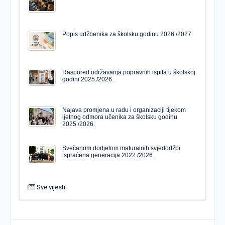
Popis udžbenika za školsku godinu 2026./2027.
Raspored održavanja popravnih ispita u školskoj
godini 2025./2026.
Najava promjena u radu i organizaciji tijekom
ljetnog odmora učenika za školsku godinu
2025./2026.
Svečanom dodjelom maturalnih svjedodžbi
ispraćena generacija 2022./2026.
Sve vijesti
PODJELA MATURALNIH SVJEDODŽBI
Svečanom dodjelom maturalnih svjedodžbi
ispraćena generacija 2022./2026.