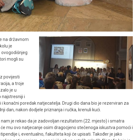
ke na državnom
kolu je
n ovogodišnjeg
tori mogli su
z povijesti
cija, a troje
zalo je u
ajstresniji i
ati i konačni poredak natjecatelja. Drugi dio dana bio je rezerviran za
 dan, nakon dodjele priznanja i ručka, krenuli kući.
 nam je rekao da je zadovoljan rezultatom (22. mjesto) i smatra
 će mu ovo natjecanje osim dragocjeno stečenoga iskustva pomoći i
tipendije i, eventualno, fakulteta koji će upisati. Također je jako