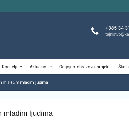
+385 34 3
tajnistvo@ka
Roditelji
Aktualno
Odgojno-obrazovni projekt
Škols
n mislećim mladim ljudima
m mladim ljudima