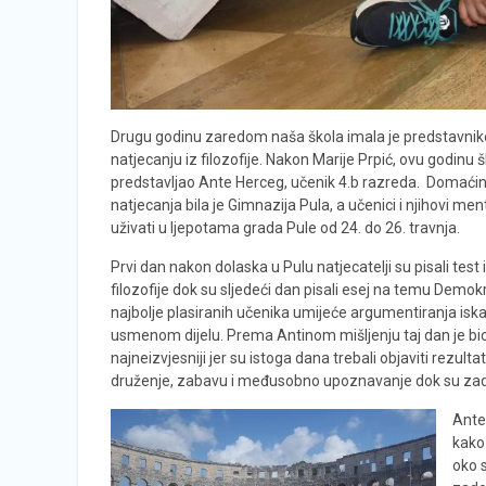
Drugu godinu zaredom naša škola imala je predstavni
natjecanju iz filozofije. Nakon Marije Prpić, ovu godinu š
predstavljao Ante Herceg, učenik 4.b razreda. Domaći
natjecanja bila je Gimnazija Pula, a učenici i njihovi men
uživati u ljepotama grada Pule od 24. do 26. travnja.
Prvi dan nakon dolaska u Pulu natjecatelji su pisali test i
filozofije dok su sljedeći dan pisali esej na temu Demokra
najbolje plasiranih učenika umijeće argumentiranja iska
usmenom dijelu. Prema Antinom mišljenju taj dan je bio n
najneizvjesniji jer su istoga dana trebali objaviti rezult
druženje, zabavu i međusobno upoznavanje dok su zadnji
Ante
kako
oko s