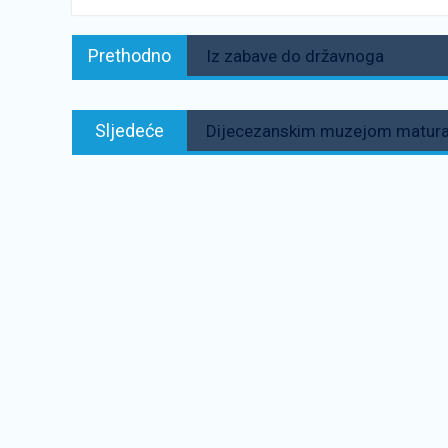
Navigacija
Prethodno:
Prethodno
Iz zabave do državnoga
objava
Sljedeće:
Sljedeće
Dijecezanskim muzejom maturan