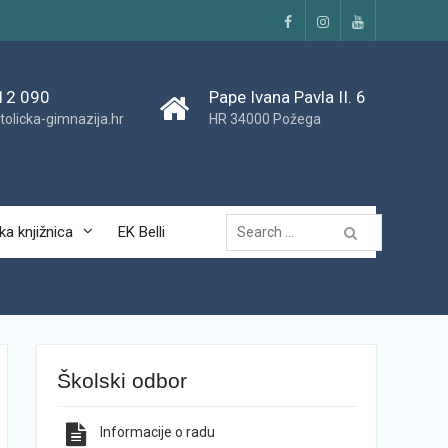
Facebook
Instagram
YouTube
12 090
Pape Ivana Pavla II. 6
tolicka-gimnazija.hr
HR 34000 Požega
Traži...
ka knjižnica
EK Belli
Školski odbor
Informacije o radu