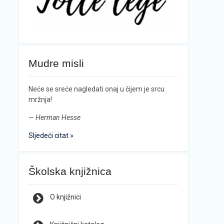
Mudre misli
Neće se sreće nagledati onaj u čijem je srcu
mržnja!
—
Herman Hesse
Sljedeći citat »
Školska knjižnica
O knjižnici