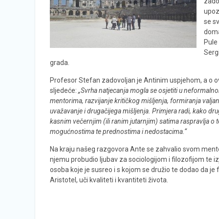
zado
upozn
se sv
doma
Pule 
Serg
grada.
Profesor Stefan zadovoljan je Antinim uspjehom, a o o
sljedeće:
„Svrha natjecanja mogla se osjetiti u neformaln
mentorima, razvijanje kritičkog mišljenja, formiranja valj
uvažavanje i drugačijega mišljenja. Primjera radi, kako drug
kasnim večernjim (ili ranim jutarnjim) satima raspravlja o
mogućnostima te prednostima i nedostacima.“
Na kraju našeg razgovora Ante se zahvalio svom mentor
njemu probudio ljubav za sociologijom i filozofijom te iz
osoba koje je susreo i s kojom se družio te dodao da je f
Aristotel, uči kvaliteti i kvantiteti života.