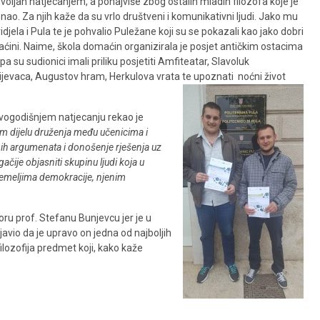
voljan natjecanjem, a ponajviše zbog ostalih mladih filozofa koje je
ao. Za njih kaže da su vrlo društveni i komunikativni ljudi. Jako mu
idjela i Pula te je pohvalio Puležane koji su se pokazali kao jako dobri
ćini. Naime, škola domaćin organizirala je posjet antičkim ostacima
pa su sudionici imali priliku posjetiti Amfiteatar, Slavoluk
ijevaca, Augustov hram, Herkulova vrata te upoznati noćni život
vogodišnjem natjecanju rekao je
om dijelu druženja među učenicima i
anih argumenata i donošenje rješenja uz
ačije objasniti skupinu ljudi koja u
 temeljima demokracije, njenim
u prof. Stefanu Bunjevcu jer je u
javio da je upravo on jedna od najboljih
ilozofija predmet koji, kako kaže