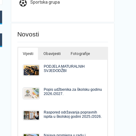
Sportska grupa
Novosti
Vijesti
Obavijesti
Fotografije
PODJELA MATURALNIH
SVJEDODŽBI
Popis udžbenika za školsku godinu
2026./2027.
Raspored održavanja popravnih
ispita u školskoj godini 2025./2026.
Najava promjena u radu i