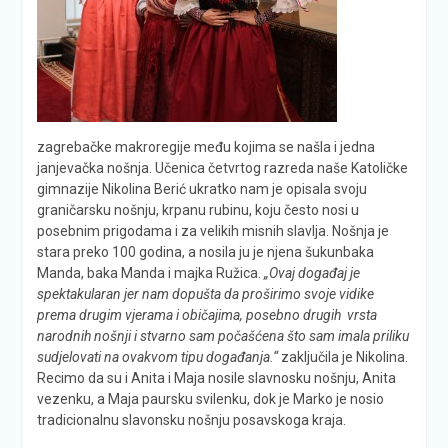
zagrebačke makroregije među kojima se našla i jedna
janjevačka nošnja. Učenica četvrtog razreda naše Katoličke
gimnazije Nikolina Berić ukratko nam je opisala svoju
graničarsku nošnju, krpanu rubinu, koju često nosi u
posebnim prigodama i za velikih misnih slavlja. Nošnja je
stara preko 100 godina, a nosila ju je njena šukunbaka
Manda, baka Manda i majka Ružica.
„Ovaj događaj je
spektakularan jer nam dopušta da proširimo svoje vidike
prema drugim vjerama i običajima, posebno drugih vrsta
narodnih nošnji i stvarno sam počašćena što sam imala priliku
sudjelovati na ovakvom tipu događanja.“
zaključila je Nikolina.
Recimo da su i Anita i Maja nosile slavnosku nošnju, Anita
vezenku, a Maja paursku svilenku, dok je Marko je nosio
tradicionalnu slavonsku nošnju posavskoga kraja.