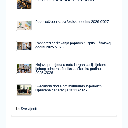
Popis udžbenika za školsku godinu 2026./2027.
Raspored održavanja popravnih ispita u školskoj
godini 2025./2026.
Najava promjena u radu i organizaciji tijekom
ljetnog odmora učenika za školsku godinu
2025./2026.
Svečanom dodjelom maturalnih svjedodžbi
ispraćena generacija 2022./2026.
Sve vijesti
PODJELA MATURALNIH SVJEDODŽBI
Svečanom dodjelom maturalnih svjedodžbi
ispraćena generacija 2022./2026.