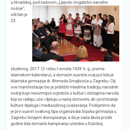
u Hrvatskoj, pod nazivom
„Ljepota i bogatstvo narodne
nošnje“
,
održan je
23.
studenog 2017. (3. rebiu-l-evvela 1439. h. g., prema
islamskom kalendaru), a domaćin susreta ovaj put bila je
Islamska gimnazija dr. Ahmeda Smajlovića u Zagrebu. Cilj
ove manifestacije bio je približiti mladima tradiciju narodnih
nošnji koje nesumnjivo svjedoče o kulturi i običajima naroda
koji se rađaju, uče i djeluju u našoj domovini, ali i promicanje
kulture dijaloga i međusobnog uvažavanja. Podsjetimo da
je prvi susret ovakvog tipa organizirala Srpska gimnazija u
Zagrebu tečajem ikonopisanja, a da je naša škola prošle
godine bila domaćin kampiranju učenika u Dubokoj.