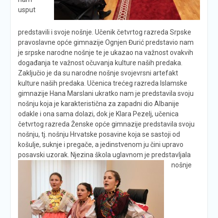
usput
predstavili i svoje nošnje. Učenik četvrtog razreda Srpske
pravoslavne opće gimnazije Ognjen Đurić predstavio nam
je srpske narodne nošnje te je ukazao na važnost ovakvih
događanja te važnost očuvanja kulture naših predaka.
Zaključio je da su narodne nošnje svojevrsni artefakt
kulture naših predaka. Učenica trećeg razreda Islamske
gimnazije Hana Marslani ukratko nam je predstavila svoju
nošnju koja je karakteristična za zapadni dio Albanije
odakle i ona sama dolazi, dok je Klara Pezelj, učenica
četvrtog razreda Ženske opće gimnazije predstavila svoju
nošnju, tj. nošnju Hrvatske posavine koja se sastoji od
košulje, suknje i pregače, a jedinstvenom ju čini upravo
posavski uzorak. Njezina škola uglavnom je predstavljala
nošnje