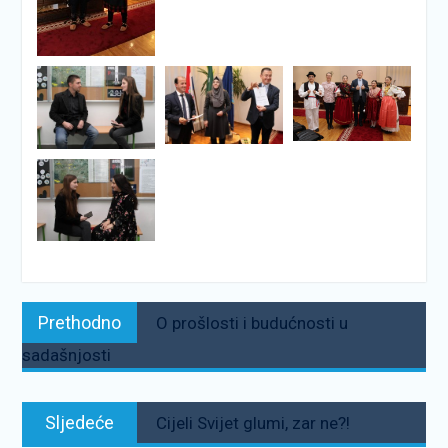
Navigacija
Prethodno:
Prethodno
O prošlosti i budućnosti u
objava
sadašnjosti
Sljedeće:
Sljedeće
Cijeli Svijet glumi, zar ne?!