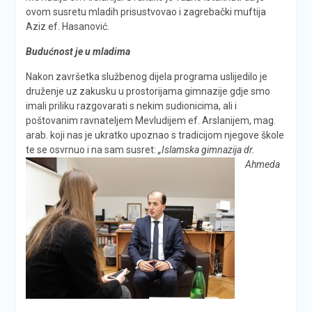
ovom susretu mladih prisustvovao i zagrebački muftija
Aziz ef. Hasanović.
Budućnost je u mladima
Nakon završetka službenog dijela programa uslijedilo je
druženje uz zakusku u prostorijama gimnazije gdje smo
imali priliku razgovarati s nekim sudionicima, ali i
poštovanim ravnateljem Mevludijem ef. Arslanijem, mag.
arab. koji nas je ukratko upoznao s tradicijom njegove škole
te se osvrnuo i na sam susret:
„Islamska gimnazija dr.
Ahmeda