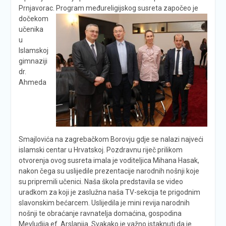
Prnjavorac. Program međureligijskog susreta
započeo je
dočekom
učenika
u
Islamskoj
gimnaziji
dr.
Ahmeda
Smajlovića na zagrebačkom Borovju gdje se nalazi najveći
islamski centar u Hrvatskoj. Pozdravnu riječ prilikom
otvorenja ovog susreta imala je voditeljica Mihana Hasak,
nakon čega su uslijedile prezentacije narodnih nošnji koje
su pripremili učenici. Naša škola predstavila se video
uradkom za koji je zaslužna naša TV-sekcija te prigodnim
slavonskim bećarcem. Uslijedila je mini revija narodnih
nošnji te obraćanje ravnatelja domaćina, gospodina
Mevludija ef. Arslanija. Svakako je važno istaknuti da je