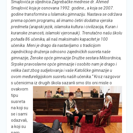
Smajlovića je sljednica Zagrebačke medrese dr. Ahmed
Smajlović koja je osnovana 1992. godine., a koja se 2007.
godine transformira u Islamsku gimnaziju. Nastava se održava
prema općem programu, ali imamo četiri dodatna vjerska
predmeta (arapski jezik, islamska kultura i civilizacija, Kuran i
kuranske znanosti, islamski vjeronauk). Trenutačno našu školu
pohađa 86 učenika, ali naš maksimalni kapacitet je 100
učenika. Meni je drago da nastavljamo s tradicijom
zajedničkog druženja odnosno zajedničkih susreta naše
gimnazije, Ženske opće gimnazije Družbe sestara Milosrdnica,
Srpske pravoslavne opće gimnazije i osobito nam je drago i
velika čast zbog sudjelovanja i vaše Katoličke gimnazije u
ovom međureligijskom susretu naših učenika.“
Kroz razgovor
s učenicima
iz drugih škola sazanli smo što oni misle o
ovakvom
tipu
susreta
na koji su
se i sami
odazvali,
a koji su
nam