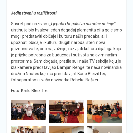
Jedinstveni u različitosti
Susret pod nazivom
„Ljepota i bogatstvo narodne nošnje“
uistinu je bio hvalevrijedan događaj plemenita cilja gdje smo
mogli predstaviti običaje i kulturu naših predaka, ali i
upoznati običaje i kulturu drugih naroda, steći nova
poznanstva te, ono najvažnije, razvijati kulturu dijaloga koja
je prijeko potrebna za budućnost suživota na ovim našim
prostorima. Sam događaj pratile su i naša TV sekcija koju je
iza kamere predstavljao Damjan Rengel te naša novinarska
družina Nautes koju su predstavljali Karlo Bleiziffer,
fotoaparatom, i vaša novinarka Rebeka Bešker.
Foto: Karlo Bleiziffer