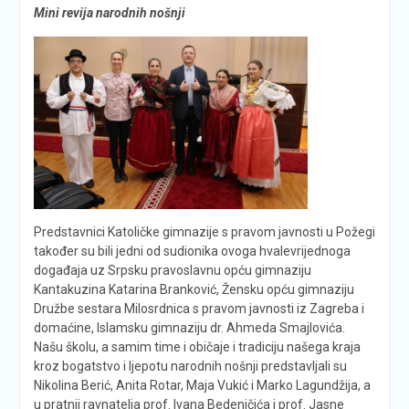
Mini revija narodnih nošnji
Predstavnici Katoličke gimnazije s pravom javnosti u Požegi
također su bili jedni od sudionika ovoga hvalevrijednoga
događaja uz Srpsku pravoslavnu opću gimnaziju
Kantakuzina Katarina Branković, Žensku opću gimnaziju
Družbe sestara Milosrdnica s pravom javnosti iz Zagreba i
domaćine, Islamsku gimnaziju dr. Ahmeda Smajlovića.
Našu školu, a samim time i običaje i tradiciju našega kraja
kroz bogatstvo i ljepotu narodnih nošnji predstavljali su
Nikolina Berić, Anita Rotar, Maja Vukić i Marko Lagundžija, a
u pratnji ravnatelja prof. Ivana Bedeničića i prof. Jasne