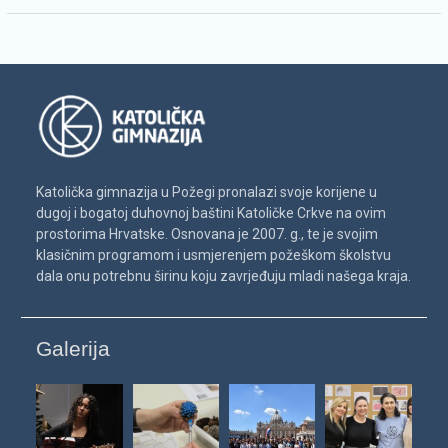
Katolička gimnazija u Požegi pronalazi svoje korijene u
dugoj i bogatoj duhovnoj baštini Katoličke Crkve na ovim
prostorima Hrvatske. Osnovana je 2007. g., te je svojim
klasičnim programom i usmjerenjem požeškom školstvu
dala onu potrebnu širinu koju zavrjeđuju mladi našega kraja.
Galerija