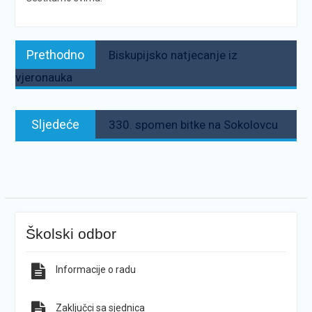
Navigacija
Prethodno:
Prethodno
Biskupijsko natjecanje iz
objava
vjeronauka
Sljedeće:
Sljedeće
330. spomen bitke na Sokolovcu
Školski odbor
Informacije o radu
Zaključci sa sjednica