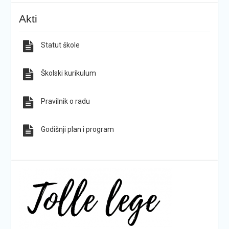
KG-ovci opet na tronu
ŠPD „Pegaz“ Dan državnosti proslavio na majci
Akti
hrvatskih planina
Statut škole
Sve obavijesti
Sve fotografije
Školski kurikulum
Pravilnik o radu
Godišnji plan i program