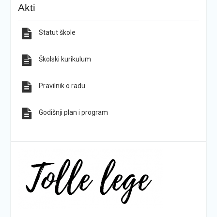
KG-ovci opet na tronu
ŠPD „Pegaz“ Dan državnosti proslavio na majci
Akti
hrvatskih planina
Statut škole
Sve obavijesti
Sve fotografije
Školski kurikulum
Pravilnik o radu
Godišnji plan i program