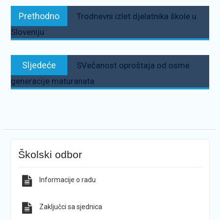
Navigacija
Prethodno:
Prethodno
Trodnevni izlet djelatnika škole u
objava
Sloveniju
Sljedeće:
Sljedeće
SVečanost oproštaja od osme
generacije maturanata
Školski odbor
Informacije o radu
Zaključci sa sjednica