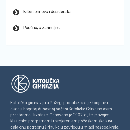
Bilten prinova i desiderata
Poučno, a zanimljivo
Katolička gimnazija u Požegi pronalazi svoje korijene u
dugoj i bogatoj duhovnoj baštini Katoličke Crkve na ovim
prostorima Hrvatske. Osnovana je 2007. g., te je svojim
klasičnim programom i usmjerenjem požeškom školstvu
dala onu potrebnu širinu koju zavrjeđuju mladi našega kraja.