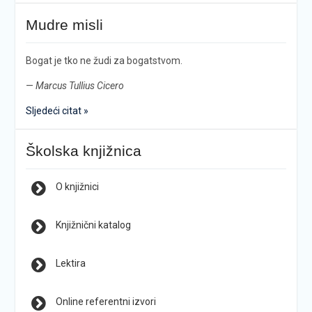
Mudre misli
Bogat je tko ne žudi za bogatstvom.
—
Marcus Tullius Cicero
Sljedeći citat »
Školska knjižnica
O knjižnici
Knjižnični katalog
Lektira
Online referentni izvori