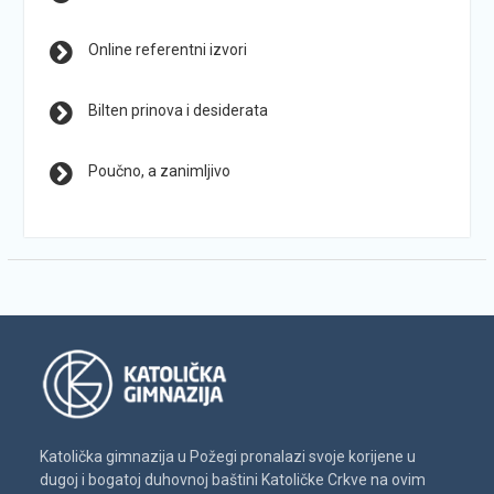
Online referentni izvori
Bilten prinova i desiderata
Poučno, a zanimljivo
Katolička gimnazija u Požegi pronalazi svoje korijene u
dugoj i bogatoj duhovnoj baštini Katoličke Crkve na ovim