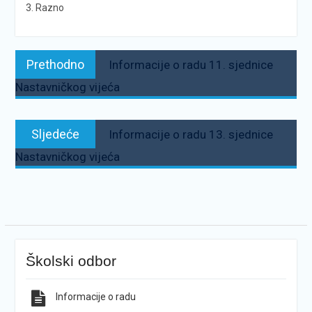
3. Razno
Navigacija
Prethodno:
Prethodno
Informacije o radu 11. sjednice
objava
Nastavničkog vijeća
Sljedeće:
Sljedeće
Informacije o radu 13. sjednice
Nastavničkog vijeća
Školski odbor
Informacije o radu