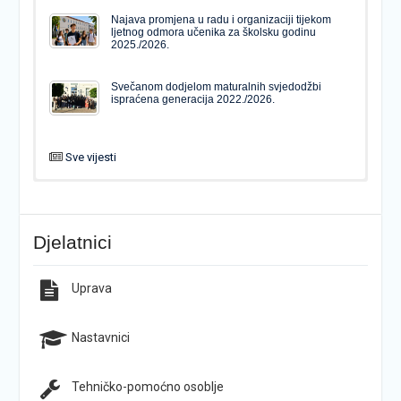
Najava promjena u radu i organizaciji tijekom
ljetnog odmora učenika za školsku godinu
2025./2026.
Svečanom dodjelom maturalnih svjedodžbi
ispraćena generacija 2022./2026.
Sve vijesti
PODJELA MATURALNIH SVJEDODŽBI
Svečanom dodjelom maturalnih svjedodžbi
ispraćena generacija 2022./2026.
Djelatnici
Popis udžbenika za školsku godinu 2026./2027.
Natječaj za upis u 1. razred Katoličke gimnazije s
pravom javnosti
Uprava
Raspored održavanja popravnih ispita u školskoj
Završno predstavljanje projekta “Brojevi u Bibliji”
godini 2025./2026.
Nastavnici
Tehničko-pomoćno osoblje
Najava promjena u radu i organizaciji tijekom
Završna konferencija ŠPD-a “Pegaz”
ljetnog odmora učenika za školsku godinu