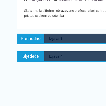
Škola ima kvalitetne i obrazovane profesore koji se tr
pristup svakom od učenika.
Navigacija
Prethodno:
Prethodno
Izjava 1
objava
Sljedeće:
Sljedeće
Izjava 4