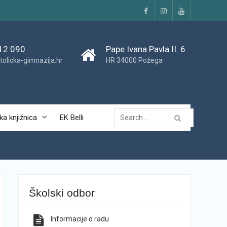
Facebook
Instagram
YouTube
12 090
Pape Ivana Pavla II. 6
tolicka-gimnazija.hr
HR 34000 Požega
Traži...
ka knjižnica
EK Belli
Školski odbor
Informacije o radu