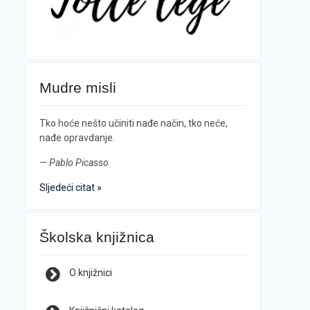
Mudre misli
Tko hoće nešto učiniti nađe način, tko neće,
nađe opravdanje.
—
Pablo Picasso
Sljedeći citat »
Školska knjižnica
O knjižnici