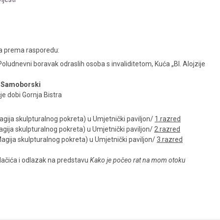
a prema rasporedu:
oludnevni boravak odraslih osoba s invaliditetom, Kuća „Bl. Alojzije
g Samoborski
je dobi Gornja Bistra
gija skulpturalnog pokreta) u Umjetnički paviljon/
1.razred
gija skulpturalnog pokreta) u Umjetnički paviljon/
2.razred
gija skulpturalnog pokreta) u Umjetnički paviljon/
3.razred
lačića i odlazak na predstavu
Kako je počeo rat na mom otoku