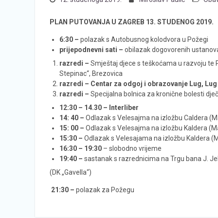
PLAN PUTOVANJA U ZAGREB 13. STUDENOG 2019.
6:30 –
polazak s Autobusnog kolodvora u Požegi
prijepodnevni sati –
obilazak dogovorenih ustanov
razredi –
Smještaj djece s teškoćama u razvoju te P
Stepinac“, Brezovica
razredi –
Centar za odgoj i obrazovanje Lug, Lu
razredi –
Specijalna bolnica za kronične bolesti dječ
12:30 – 14.30 – Interliber
14: 40 –
Odlazak s Velesajma na izložbu Caldera (Ma
15: 00 –
Odlazak s Velesajma na izložbu Kaldera (Ma
15:30 –
Odlazak s Velesajama na izložbu Kaldera (Ma
16:30 – 19:30
– slobodno vrijeme
19:40 –
sastanak s razrednicima na Trgu bana J. Je
(DK „Gavella“)
21:30 –
polazak za Požegu