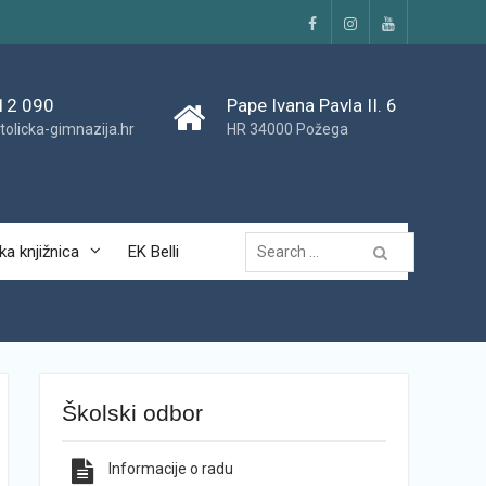
Facebook
Instagram
YouTube
12 090
Pape Ivana Pavla II. 6
tolicka-gimnazija.hr
HR 34000 Požega
Traži...
ka knjižnica
EK Belli
Školski odbor
Informacije o radu