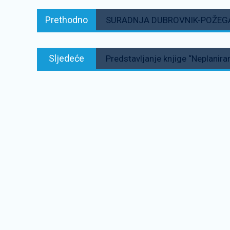
Navigacija
Prethodno:
Prethodno
SURADNJA DUBROVNIK-POŽEG
objava
Sljedeće:
Sljedeće
Predstavljanje knjige “Neplanir