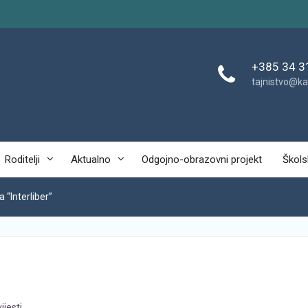
+385 34 3
tajnistvo@ka
Roditelji
Aktualno
Odgojno-obrazovni projekt
Škols
 “Interliber”
ijesti