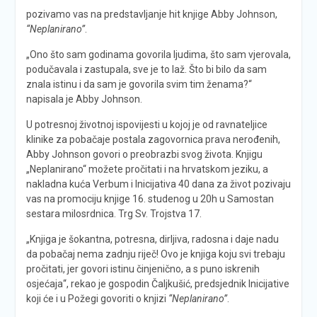
pozivamo vas na predstavljanje hit knjige Abby Johnson,
“Neplanirano”
.
„Ono što sam godinama govorila ljudima, što sam vjerovala,
podučavala i zastupala, sve je to laž. Što bi bilo da sam
znala istinu i da sam je govorila svim tim ženama?“
napisala je Abby Johnson.
U potresnoj životnoj ispovijesti u kojoj je od ravnateljice
klinike za pobačaje postala zagovornica prava nerođenih,
Abby Johnson govori o preobrazbi svog života. Knjigu
„Neplanirano“ možete pročitati i na hrvatskom jeziku, a
nakladna kuća Verbum i Inicijativa 40 dana za život pozivaju
vas na promociju knjige 16. studenog u 20h u Samostan
sestara milosrdnica. Trg Sv. Trojstva 17.
„Knjiga je šokantna, potresna, dirljiva, radosna i daje nadu
da pobačaj nema zadnju riječ! Ovo je knjiga koju svi trebaju
pročitati, jer govori istinu činjenično, a s puno iskrenih
osjećaja“, rekao je gospodin Čaljkušić, predsjednik Inicijative
koji će i u Požegi govoriti o knjizi
“Neplanirano”
.