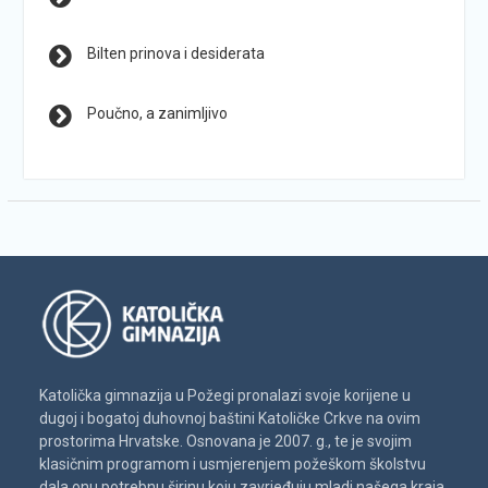
Bilten prinova i desiderata
Poučno, a zanimljivo
Katolička gimnazija u Požegi pronalazi svoje korijene u
dugoj i bogatoj duhovnoj baštini Katoličke Crkve na ovim
prostorima Hrvatske. Osnovana je 2007. g., te je svojim
klasičnim programom i usmjerenjem požeškom školstvu
dala onu potrebnu širinu koju zavrjeđuju mladi našega kraja.