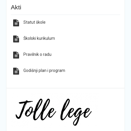
KG-ovci opet na tronu
ŠPD „Pegaz“ Dan državnosti proslavio na majci
Akti
hrvatskih planina
Statut škole
Sve obavijesti
Sve fotografije
Školski kurikulum
Pravilnik o radu
Godišnji plan i program