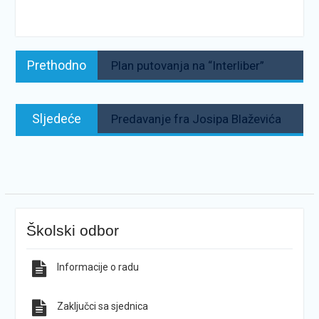
Navigacija
Prethodno:
Prethodno
Plan putovanja na “Interliber”
objava
Sljedeće:
Sljedeće
Predavanje fra Josipa Blaževića
Školski odbor
Informacije o radu
Zaključci sa sjednica