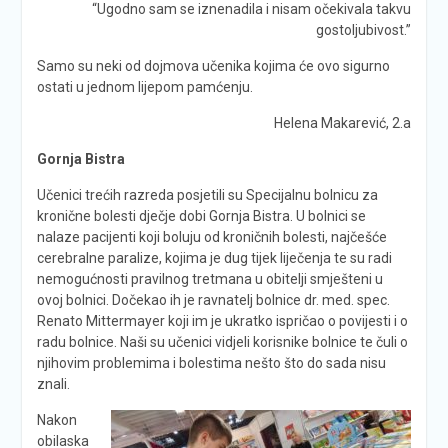
“Ugodno sam se iznenadila i nisam očekivala takvu
gostoljubivost.”
Samo su neki od dojmova učenika kojima će ovo sigurno
ostati u jednom lijepom pamćenju.
Helena Makarević, 2.a
Gornja Bistra
Učenici trećih razreda posjetili su Specijalnu bolnicu za
kronične bolesti dječje dobi Gornja Bistra. U bolnici se
nalaze pacijenti koji boluju od kroničnih bolesti, najčešće
cerebralne paralize, kojima je dug tijek liječenja te su radi
nemogućnosti pravilnog tretmana u obitelji smješteni u
ovoj bolnici. Dočekao ih je ravnatelj bolnice dr. med. spec.
Renato Mittermayer koji im je ukratko ispričao o povijesti i o
radu bolnice. Naši su učenici vidjeli korisnike bolnice te čuli o
njihovim problemima i bolestima nešto što do sada nisu
znali.
Nakon
obilaska