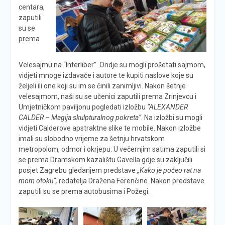
centara,
zaputili
su se
prema
Velesajmu na “Interliber”. Ondje su mogli prošetati sajmom,
vidjeti mnoge izdavače i autore te kupiti naslove koje su
željeli ili one koji su im se činili zanimljivi. Nakon šetnje
velesajmom, naši su se učenici zaputili prema Zrinjevcu i
Umjetničkom paviljonu pogledati izložbu
“ALEXANDER
CALDER – Magija skulpturalnog pokreta”
. Na izložbi su mogli
vidjeti Calderove apstraktne slike te mobile. Nakon izložbe
imali su slobodno vrijeme za šetnju hrvatskom
metropolom, odmor i okrjepu. U večernjim satima zaputili si
se prema Dramskom kazalištu Gavella gdje su zaključili
posjet Zagrebu gledanjem predstave
„Kako je počeo rat na
mom otoku“,
redatelja Dražena Ferenčine. Nakon predstave
zaputili su se prema autobusima i Požegi.