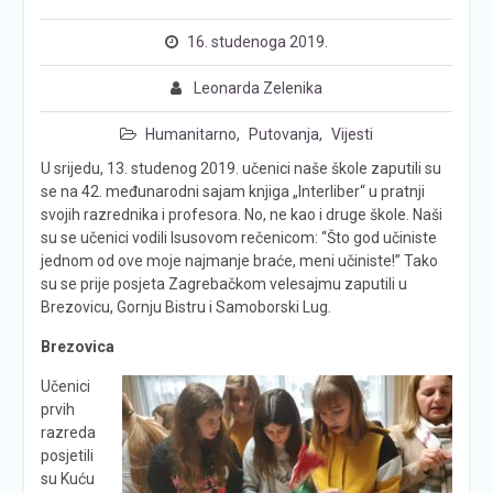
16. studenoga 2019.
Leonarda Zelenika
Humanitarno
,
Putovanja
,
Vijesti
U srijedu, 13. studenog 2019. učenici naše škole zaputili su
se na 42. međunarodni sajam knjiga „Interliber“ u pratnji
svojih razrednika i profesora. No, ne kao i druge škole. Naši
su se učenici vodili Isusovom rečenicom: “Što god učiniste
jednom od ove moje najmanje braće, meni učiniste!” Tako
su se prije posjeta Zagrebačkom velesajmu zaputili u
Brezovicu, Gornju Bistru i Samoborski Lug.
Brezovica
Učenici
prvih
razreda
posjetili
su Kuću