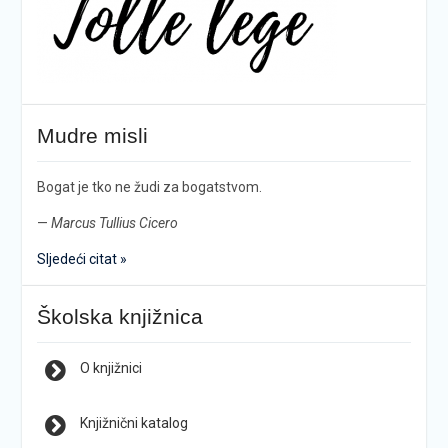
Mudre misli
Bogat je tko ne žudi za bogatstvom.
—
Marcus Tullius Cicero
Sljedeći citat »
Školska knjižnica
O knjižnici
Knjižnični katalog