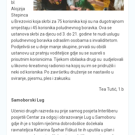
bl.
Alojzija
Stepinca
u Brezovici koja skrbi za 75 korisnika koji su na dugotrajnom
smještaju i 45 korisnika poludnevnog boravka. Ova se
ustanova skrbi za djecu od 3. do 21. godine te nudi uslugu
poludnevnog boravka odraslim osobama s invaliditetom.
Podijelivši se u dvije manje skupine, prvaši su obišli
ustanovu uz pratnju voditeljice gdje su se susreli s
prisutnim korisnicima. Tijekom obilaska drugi su sudjelovali
u likovno-kreativnoj radionici na kojoj su im se pridružili i
neki od korisnika. Po završetku druženje se nastavilo u
sviranje, pjesmu, ples i zakusku.
Tea Tutić, 1.b
Samoborski Lug
Učenici drugih razreda su prije samog posjeta Interliberu
posjetili Centar za odgoj i obrazovanje Lug u Samoboru
gdje ih je s toplim riječima dobrodošlice dočekala
ravnateljica Katarina Špehar Fiškuš te ih uputila u plan i