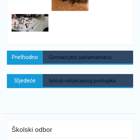
Navigacija
Prethodno:
Prethodno
Gimnazijalci parlamentarci
objava
Sljedeće:
Sljedeće
Ishodi natječajnog postupka
Školski odbor