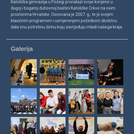
Katolička gimnazija u Požegi pronalazi svoje korijene u
dugoj i bogatoj duhovnoj baštini Katoličke Crkve na ovim
prostorima Hrvatske. Osnovana je 2007. g., te je svojim
klasičnim programom i usmjerenjem požeškom školstvu
dala onu potrebnu širinu koju zavrjeđuju mladi našega kraja.
Galerija