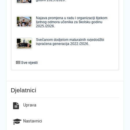
Najava promjena u radu i organizaciji tijekom
ljetnog odmora učenika za školsku godinu
2025./2026.
Svečanom dodjelom maturalnih svjedodžbi
ispraćena generacija 2022./2026.
Sve vijesti
PODJELA MATURALNIH SVJEDODŽBI
Svečanom dodjelom maturalnih svjedodžbi
ispraćena generacija 2022./2026.
Djelatnici
Popis udžbenika za školsku godinu 2026./2027.
Natječaj za upis u 1. razred Katoličke gimnazije s
pravom javnosti
Uprava
Raspored održavanja popravnih ispita u školskoj
Završno predstavljanje projekta “Brojevi u Bibliji”
godini 2025./2026.
Nastavnici