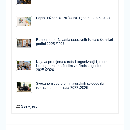
Popis udžbenika za školsku godinu 2026./2027.
Raspored održavanja popravnih ispita u školskoj
godini 2025./2026.
Najava promjena u radu i organizaciji tijekom
ljetnog odmora učenika za školsku godinu
2025./2026.
Svečanom dodjelom maturalnih svjedodžbi
ispraćena generacija 2022./2026.
Sve vijesti
PODJELA MATURALNIH SVJEDODŽBI
Svečanom dodjelom maturalnih svjedodžbi
ispraćena generacija 2022./2026.