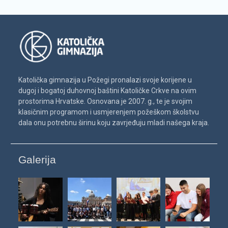
Katolička gimnazija u Požegi pronalazi svoje korijene u
dugoj i bogatoj duhovnoj baštini Katoličke Crkve na ovim
prostorima Hrvatske. Osnovana je 2007. g., te je svojim
klasičnim programom i usmjerenjem požeškom školstvu
dala onu potrebnu širinu koju zavrjeđuju mladi našega kraja.
Galerija