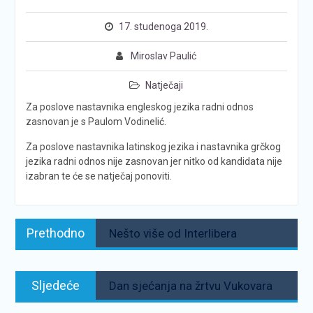
17. studenoga 2019.
Miroslav Paulić
Natječaji
Za poslove nastavnika engleskog jezika radni odnos
zasnovan je s Paulom Vodinelić.
Za poslove nastavnika latinskog jezika i nastavnika grčkog
jezika radni odnos nije zasnovan jer nitko od kandidata nije
izabran te će se natječaj ponoviti.
Navigacija
Prethodno:
Prethodno
Nešto više od Interlibera
objava
Sljedeće:
Sljedeće
Dan sjećanja na žrtvu Vukovara