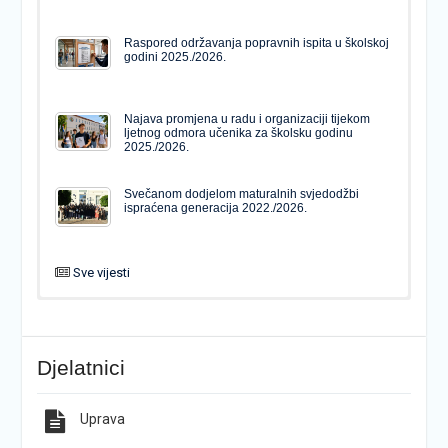
Raspored održavanja popravnih ispita u školskoj
godini 2025./2026.
Najava promjena u radu i organizaciji tijekom
ljetnog odmora učenika za školsku godinu
2025./2026.
Svečanom dodjelom maturalnih svjedodžbi
ispraćena generacija 2022./2026.
Sve vijesti
PODJELA MATURALNIH SVJEDODŽBI
Svečanom dodjelom maturalnih svjedodžbi
ispraćena generacija 2022./2026.
Djelatnici
Popis udžbenika za školsku godinu 2026./2027.
Natječaj za upis u 1. razred Katoličke gimnazije s
pravom javnosti
Uprava