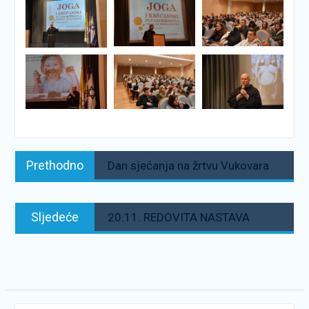
Navigacija
Prethodno:
Prethodno
Dan sjećanja na žrtvu Vukovara
objava
Sljedeće:
Sljedeće
20.11. REDOVITA NASTAVA