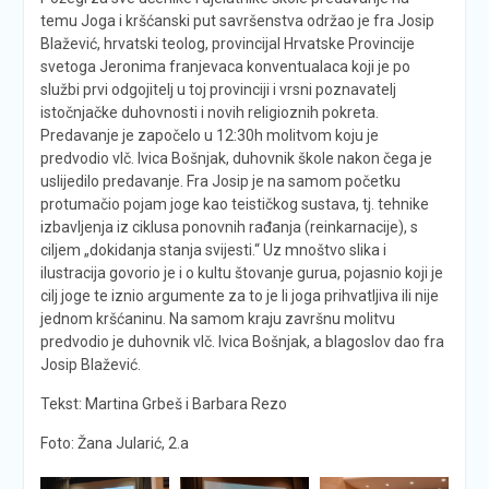
temu Joga i kršćanski put savršenstva održao je fra Josip
Blažević, hrvatski teolog, provincijal Hrvatske Provincije
svetoga Jeronima franjevaca konventualaca koji je po
službi prvi odgojitelj u toj provinciji i vrsni poznavatelj
istočnjačke duhovnosti i novih religioznih pokreta.
Predavanje je započelo u 12:30h molitvom koju je
predvodio vlč. Ivica Bošnjak, duhovnik škole nakon čega je
uslijedilo predavanje. Fra Josip je na samom početku
protumačio pojam joge kao teističkog sustava, tj. tehnike
izbavljenja iz ciklusa ponovnih rađanja (reinkarnacije), s
ciljem „dokidanja stanja svijesti.“ Uz mnoštvo slika i
ilustracija govorio je i o kultu štovanje gurua, pojasnio koji je
cilj joge te iznio argumente za to je li joga prihvatljiva ili nije
jednom kršćaninu. Na samom kraju završnu molitvu
predvodio je duhovnik vlč. Ivica Bošnjak, a blagoslov dao fra
Josip Blažević.
Tekst: Martina Grbeš i Barbara Rezo
Foto: Žana Jularić, 2.a