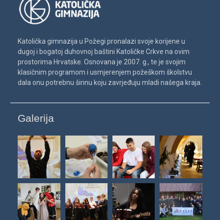
Katolička gimnazija u Požegi pronalazi svoje korijene u
dugoj i bogatoj duhovnoj baštini Katoličke Crkve na ovim
prostorima Hrvatske. Osnovana je 2007. g., te je svojim
klasičnim programom i usmjerenjem požeškom školstvu
dala onu potrebnu širinu koju zavrjeđuju mladi našega kraja.
Galerija