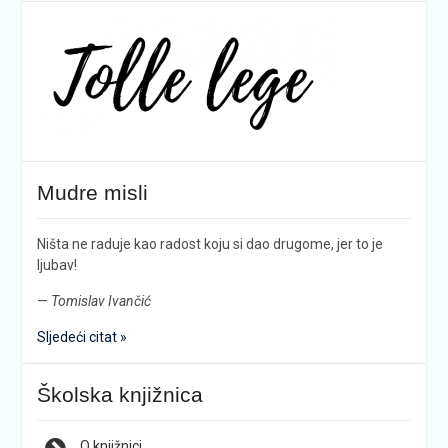
Mudre misli
Ništa ne raduje kao radost koju si dao drugome, jer to je
ljubav!
—
Tomislav Ivančić
Sljedeći citat »
Školska knjižnica
O knjižnici