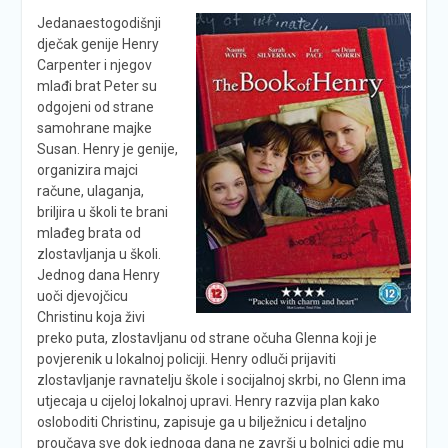
J
edanaestogodišnji
dječak genije Henry
Carpenter i njegov
mlađi brat Peter su
odgojeni od strane
samohrane majke
Susan. Henry je genije,
organizira majci
račune, ulaganja,
briljira u školi te brani
mlađeg brata od
zlostavljanja u školi.
Jednog dana Henry
uoči djevojčicu
Christinu koja živi
preko puta, zlostavljanu od strane očuha Glenna koji je
povjerenik u lokalnoj policiji. Henry odluči prijaviti
zlostavljanje ravnatelju škole i socijalnoj skrbi, no Glenn ima
utjecaja u cijeloj lokalnoj upravi. Henry razvija plan kako
osloboditi Christinu, zapisuje ga u bilježnicu i detaljno
proučava sve dok jednoga dana ne završi u bolnici gdje mu