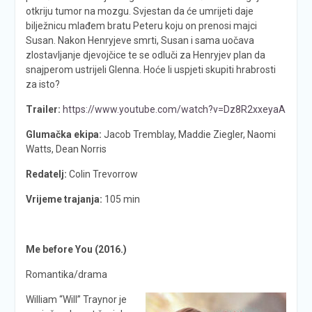
otkriju tumor na mozgu. Svjestan da će umrijeti daje
bilježnicu mlađem bratu Peteru koju on prenosi majci
Susan. Nakon Henryjeve smrti, Susan i sama uočava
zlostavljanje djevojčice te se odluči za Henryjev plan da
snajperom ustrijeli Glenna. Hoće li uspjeti skupiti hrabrosti
za isto?
Trailer:
https://www.youtube.com/watch?v=Dz8R2xxeyaA
Glumačka ekipa:
Jacob Tremblay, Maddie Ziegler, Naomi
Watts, Dean Norris
Redatelj:
Colin Trevorrow
Vrijeme trajanja:
105 min
Me before You (2016.)
Romantika/drama
William “Will” Traynor je