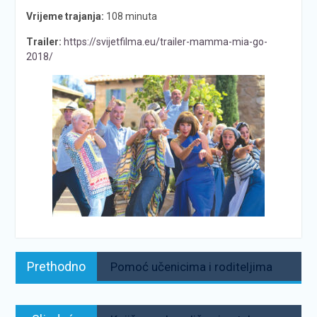
Vrijeme trajanja:
108 minuta
Trailer:
https://svijetfilma.eu/trailer-mamma-mia-go-
2018/
Navigacija
Prethodno:
Prethodno
Pomoć učenicima i roditeljima
objava
Sljedeće: