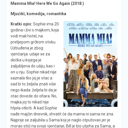
Mamma Mia! Here We Go Again (2018.)
Mjuzikl, komedija, romantika
Kratki opis:
Sophie ima 20
godina i živi s majkom, koja
vodi mali hotel, na
prelijepom grčkom otoku.
Uzbuđena je zbog
vjenčanja: udaje se za
dečka u kojega je
zaljubljena do ušiju, kao i
on u nju. Sophie nikad nije
saznala tko joj je otac a
sad bi to željela znati više
nego ikada: željela bi da je
otac dovede do oltara. No,
majka joj to nikad nije
htjela otkriti. A kad Sophie
nađe majčin dnevnik, shvatit će da mama ni sama ne zna.
Najprije se zaljubila u Sama koji je naglo otputovao jer je
morao stići na svoje vjenčanje; Bill je bio utjeha za Sama, a