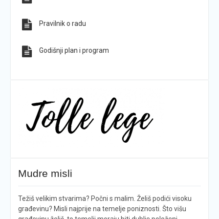
Pravilnik o radu
Godišnji plan i program
Mudre misli
Težiš velikim stvarima? Počni s malim. Želiš podići visoku
građevinu? Misli najprije na temelje poniznosti. Što višu
građevinu želiš, to temelji moraju biti dublje položeni.