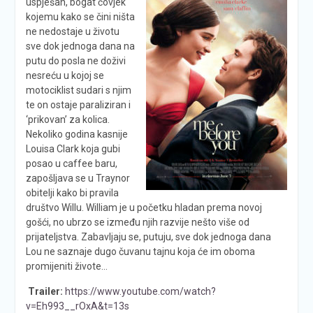
uspješan, bogat čovjek
kojemu kako se čini ništa
ne nedostaje u životu
sve dok jednoga dana na
putu do posla ne doživi
nesreću u kojoj se
motociklist sudari s njim
te on ostaje paraliziran i
‘prikovan’ za kolica.
Nekoliko godina kasnije
Louisa Clark koja gubi
posao u caffee baru,
zapošljava se u Traynor
obitelji kako bi pravila
društvo Willu. William je u početku hladan prema novoj
gošći, no ubrzo se između njih razvije nešto više od
prijateljstva. Zabavljaju se, putuju, sve dok jednoga dana
Lou ne saznaje dugo čuvanu tajnu koja će im oboma
promijeniti živote…
Trailer:
https://www.youtube.com/watch?
v=Eh993__rOxA&t=13s