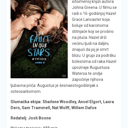
istoimenoj knjizi autora
Johna Greena. U filmu se
radi o 16-godišnjoj Hazel
Grace Lancaster koja
boluje od karcinoma
štitnjače koji se proširio
na pluća. Hazel drži
većinu ljudi na daljini,
znajući da joj je smrt
blizu. U grupi za podršku
bolesnima od raka Hazel
upoznaje Augustusa
Watersa te ondje
započinje njihova
ljubavna priča. Augustus je šesnaestogodišnjak s
osteosarkomom.
Glumačka ekipa:
Shailene Woodley, Ansel Elgort, Laura
Dern, Sam Trammell, Nat Wolff, Willem Dafoe
Redatelj:
Josh Boone