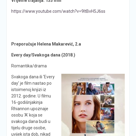
Vrijeme trajanja: 133 min
https://www.youtube.com/watch?v=9ItBvH5J6ss
Preporučuje Helena Makarević, 2.a
Every day/Svakoga dana (2018.)
Romantika/drama
Svakoga dana ili ‘Every
day’ je film nastao po
istoimenoj knjizi iz
2012. godine. U filmu
16-godišnjakinja
Rhiannon upoznaje
osobu ‘A’ koja se
svakoga dana budi u
tijelu druge osobe,
uvijek ista dob, nikad