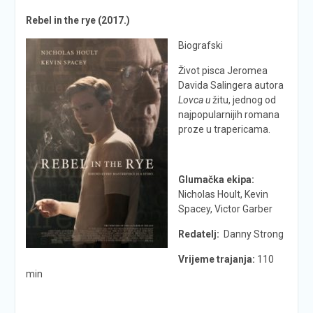
Rebel in the rye (2017.)
Biografski
Život pisca Jeromea
Davida Salingera autora
Lovca u
žitu, jednog od
najpopularnijih romana
proze u trapericama.
Glumačka ekipa:
Nicholas Hoult, Kevin
Spacey, Victor Garber
Redatelj:
Danny Strong
Vrijeme trajanja:
110
min