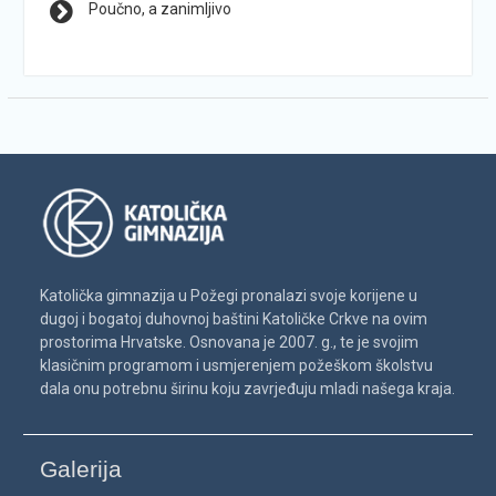
Poučno, a zanimljivo
Katolička gimnazija u Požegi pronalazi svoje korijene u
dugoj i bogatoj duhovnoj baštini Katoličke Crkve na ovim
prostorima Hrvatske. Osnovana je 2007. g., te je svojim
klasičnim programom i usmjerenjem požeškom školstvu
dala onu potrebnu širinu koju zavrjeđuju mladi našega kraja.
Galerija