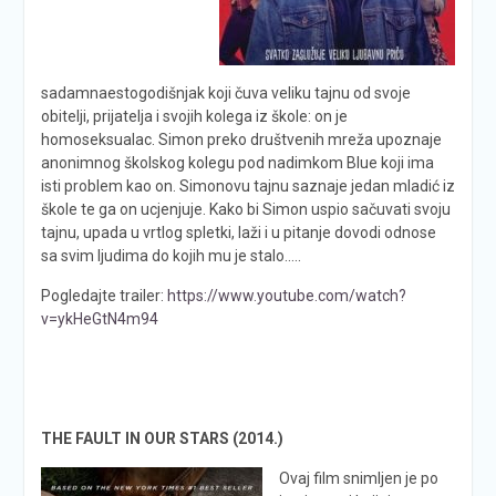
sadamnaestogodišnjak koji čuva veliku tajnu od svoje
obitelji, prijatelja i svojih kolega iz škole: on je
homoseksualac. Simon preko društvenih mreža upoznaje
anonimnog školskog kolegu pod nadimkom Blue koji ima
isti problem kao on. Simonovu tajnu saznaje jedan mladić iz
škole te ga on ucjenjuje. Kako bi Simon uspio sačuvati svoju
tajnu, upada u vrtlog spletki, laži i u pitanje dovodi odnose
sa svim ljudima do kojih mu je stalo…..
Pogledajte trailer:
https://www.youtube.com/watch?
v=ykHeGtN4m94
THE FAULT IN OUR STARS (2014.)
Ovaj film snimljen je po