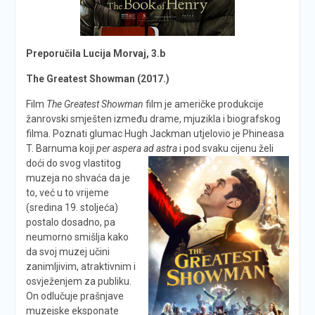
Preporučila Lucija Morvaj, 3.b
The Greatest Showman (2017.)
Film
The Greatest Showman
film je američke produkcije
žanrovski smješten između drame, mjuzikla i biografskog
filma. Poznati glumac Hugh Jackman utjelovio je Phineasa
T. Barnuma koji
per aspera ad astra
i pod svaku cijenu želi
doći do svog vlastitog
muzeja no shvaća da je
to, već u to vrijeme
(sredina 19. stoljeća)
postalo dosadno, pa
neumorno smišlja kako
da svoj muzej učini
zanimljivim, atraktivnim i
osvježenjem za publiku.
On odlučuje prašnjave
muzejske eksponate