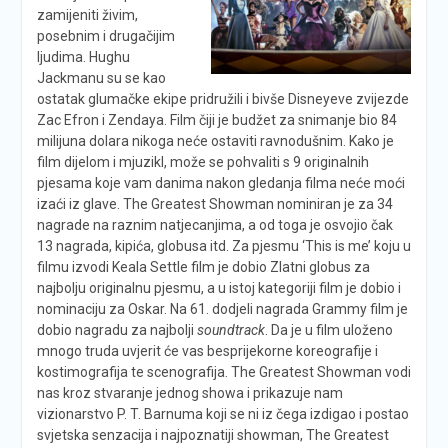
zamijeniti živim,
posebnim i drugačijim
ljudima. Hughu
Jackmanu su se kao
ostatak glumačke ekipe pridružili i bivše Disneyeve zvijezde
Zac Efron i Zendaya. Film čiji je budžet za snimanje bio 84
milijuna dolara nikoga neće ostaviti ravnodušnim. Kako je
film dijelom i mjuzikl, može se pohvaliti s 9 originalnih
pjesama koje vam danima nakon gledanja filma neće moći
izaći iz glave. The Greatest Showman nominiran je za 34
nagrade na raznim natjecanjima, a od toga je osvojio čak
13 nagrada, kipića, globusa itd. Za pjesmu ‘This is me’ koju u
filmu izvodi Keala Settle film je dobio Zlatni globus za
najbolju originalnu pjesmu, a u istoj kategoriji film je dobio i
nominaciju za Oskar. Na 61. dodjeli nagrada Grammy film je
dobio nagradu za najbolji
soundtrack
. Da je u film uloženo
mnogo truda uvjerit će vas besprijekorne koreografije i
kostimografija te scenografija. The Greatest Showman vodi
nas kroz stvaranje jednog showa i prikazuje nam
vizionarstvo P. T. Barnuma koji se ni iz čega izdigao i postao
svjetska senzacija i najpoznatiji showman, The Greatest