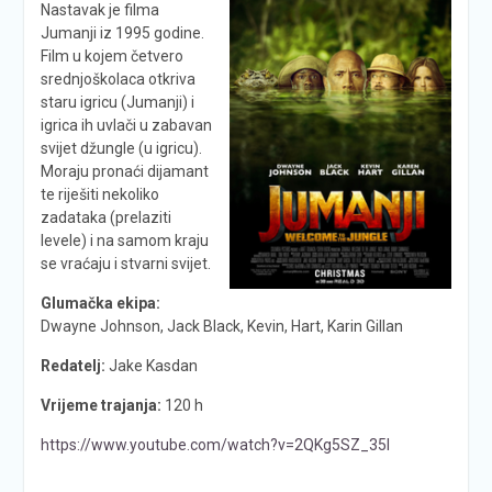
Nastavak je filma
Jumanji iz 1995 godine.
Film u kojem četvero
srednjoškolaca otkriva
staru igricu (Jumanji) i
igrica ih uvlači u zabavan
svijet džungle (u igricu).
Moraju pronaći dijamant
te riješiti nekoliko
zadataka (prelaziti
levele) i na samom kraju
se vraćaju i stvarni svijet.
Glumačka ekipa:
Dwayne Johnson, Jack Black, Kevin, Hart, Karin Gillan
Redatelj:
Jake Kasdan
Vrijeme trajanja:
120 h
https://www.youtube.com/watch?v=2QKg5SZ_35I