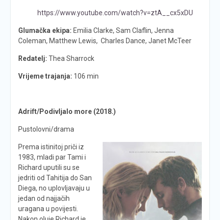
https://www.youtube.com/watch?v=ztA__cx5xDU
Glumačka ekipa:
Emilia Clarke, Sam Claflin, Jenna
Coleman, Matthew Lewis, Charles Dance, Janet McTeer
Redatelj:
Thea Sharrock
Vrijeme trajanja:
106 min
Adrift/Podivljalo more (2018.)
Pustolovni/drama
Prema istinitoj priči iz
1983, mladi par Tami i
Richard uputili su se
jedriti od Tahitija do San
Diega, no uplovljavaju u
jedan od najjačih
uragana u povijesti.
Nakon oluje Richard je