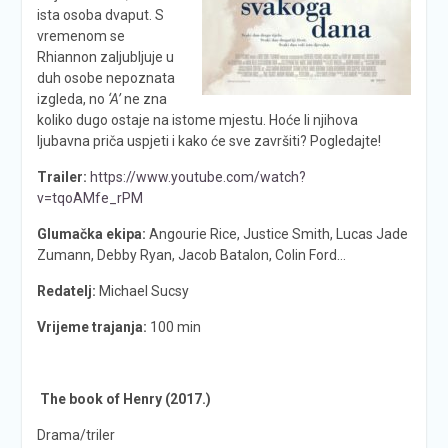
ista osoba dvaput. S
vremenom se
Rhiannon zaljubljuje u
duh osobe nepoznata
izgleda, no
‘A’
ne zna
koliko dugo ostaje na istome mjestu. Hoće li njihova
ljubavna priča uspjeti i kako će sve završiti? Pogledajte!
Trailer:
https://www.youtube.com/watch?
v=tqoAMfe_rPM
Glumačka ekipa:
Angourie Rice, Justice Smith, Lucas Jade
Zumann, Debby Ryan, Jacob Batalon, Colin Ford…
Redatelj:
Michael Sucsy
Vrijeme trajanja:
100 min
The book of Henry (2017.)
Drama/triler