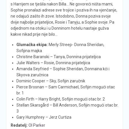
s Harrijem se tješila nakon Billa… Ne govoreći ništa mami,
Sophie pronalazi adrese sve trojice i poziva ih na vjenčanje,
ne odajući zašto ih zove. Istodobno, Donna poziva svoje
dvije najbolje prijateljice, Rosie i Tanyju, a Sophie svoje. Pa
odjednom na otoku i u Donninom hotelu nastaje gužva
kakve nikad prije nije bilo…
Glumačka ekipa:
Merly Streep- Donna Sheridan,
Sofijina majka
Christine Baranski – Tanya, Donnina prijateljica
Julie Walters – Rosie, Donnina prijateljica
Amanda Seyfried – Sophie Sheridan, Donnaina kći i
Skyova zaručnica
Dominic Cooper – Sky, Sofijin zaručnik
Pierce Brosnan – Sam Carmichael, Sofijin mogući otac
br. 1
Colin Firth – Harry Bright, Sofijin mogući otac br. 2
Stellan Skarsgård – Bill Anderson, Sofijin mogući otac br.
3
Gary Humphrey – Jerz Curtiza
Redatelj:
Ol Parker