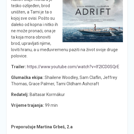
teško ozlijeđen, brod
uništen, a Tami je ta o
kojoj sve ovisi. Pošto su
daleko od kopna i nitko ih
ne može pronaći, ona je
ta koja mora obnoviti
brod, upravljati njime,
loviti hranu, a u međuvremenu paziti na život svoje druge
polovice.
Trailer:
https://www.youtube.com/watch?v=If2lCD0SQrE
Glumačka ekipa:
Shailene Woodley, Sam Claflin, Jeffrey
Thomas, Grace Palmer, Tami Oldham Ashcraft
Redatelj:
Baltasar Kormákur
Vrijeme trajanja:
99 min
Preporučuje Martina Grbeš, 2.a