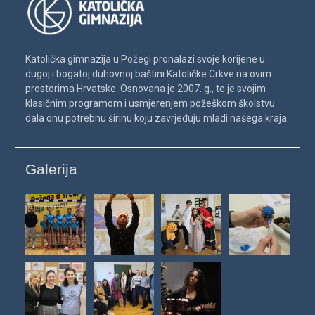
Katolička gimnazija u Požegi pronalazi svoje korijene u
dugoj i bogatoj duhovnoj baštini Katoličke Crkve na ovim
prostorima Hrvatske. Osnovana je 2007. g., te je svojim
klasičnim programom i usmjerenjem požeškom školstvu
dala onu potrebnu širinu koju zavrjeđuju mladi našega kraja.
Galerija