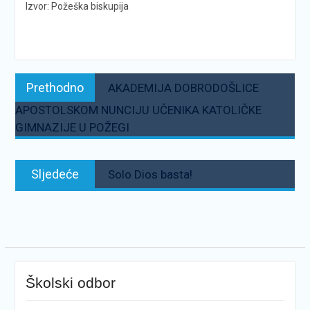
Izvor: Požeška biskupija
Navigacija
Prethodno:
Prethodno
AKADEMIJA DOBRODOŠLICE
objava
APOSTOLSKOM NUNCIJU UČENIKA KATOLIČKE
GIMNAZIJE U POŽEGI
Sljedeće:
Sljedeće
Solo Dios basta!
Školski odbor