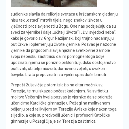
sudionike slavlja da relikvije svetaca u kršćanskom gledanju
nisu tek „ostaci“ mrtvih tijela, nego znakovi života u
vječnosti, proslavljenosti u Bogu. One nas podsjećaju da su
sveci za vjernike i dalje „učitelji života“ i „živi svjedoci neba“,
kako je govorio sv. Grgur Nazijanski, koji trajno nadahnjuju
put Crkve i oplemenjuju živote vjernika. Pozvao je nazočne
vjernike da prigodom slavlja njezine svetkovine zamole
svoju nebesku zaštitnicu da im pomogne Boga bolje
upoznati, njemu se ponizno prikloniti, ljudsko dostojanstvo
poštivati, obitelji sačuvati, domovinu voljeti, u svakom
čovjeku brata prepoznati i za vječni spas duše brinuti.
Prepošt Žuljević je potom izložio na oltar moćnik sv.
Terezije, te mu iskazao počast kađenjem. Na svršetku
molitve Večernjih hvala pozvao je vjernike da se pridruže
učenicima Katoličke gimnazije u Požegi na molitvenom
bdijenju pred relikvijom sv. Terezije Avilske koje nakon toga
slijedilo, a koje su predvodili učenici i profesori Katoličke
gimnazije u Požegi čija je sv. Terezija zaštitnica.