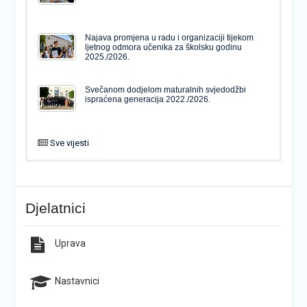
Najava promjena u radu i organizaciji tijekom
ljetnog odmora učenika za školsku godinu
2025./2026.
Svečanom dodjelom maturalnih svjedodžbi
ispraćena generacija 2022./2026.
Sve vijesti
PODJELA MATURALNIH SVJEDODŽBI
Svečanom dodjelom maturalnih svjedodžbi
ispraćena generacija 2022./2026.
Djelatnici
Popis udžbenika za školsku godinu 2026./2027.
Natječaj za upis u 1. razred Katoličke gimnazije s
pravom javnosti
Uprava
Raspored održavanja popravnih ispita u školskoj
Završno predstavljanje projekta “Brojevi u Bibliji”
godini 2025./2026.
Nastavnici