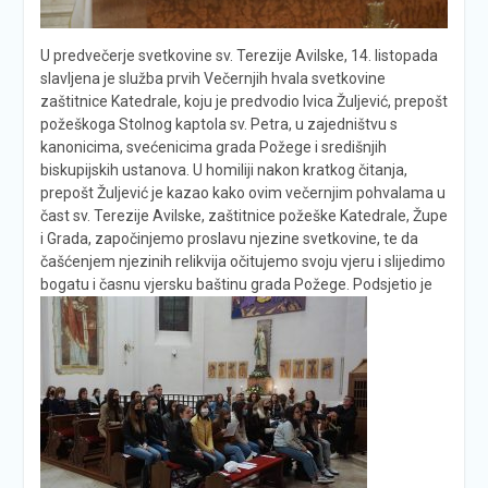
U predvečerje svetkovine sv. Terezije Avilske, 14. listopada
slavljena je služba prvih Večernjih hvala svetkovine
zaštitnice Katedrale, koju je predvodio Ivica Žuljević, prepošt
požeškoga Stolnog kaptola sv. Petra, u zajedništvu s
kanonicima, svećenicima grada Požege i središnjih
biskupijskih ustanova. U homiliji nakon kratkog čitanja,
prepošt Žuljević je kazao kako ovim večernjim pohvalama u
čast sv. Terezije Avilske, zaštitnice požeške Katedrale, Župe
i Grada, započinjemo proslavu njezine svetkovine, te da
čašćenjem njezinih relikvija očitujemo svoju vjeru i slijedimo
bogatu i časnu vjersku baštinu
grada Požege. Podsjetio je