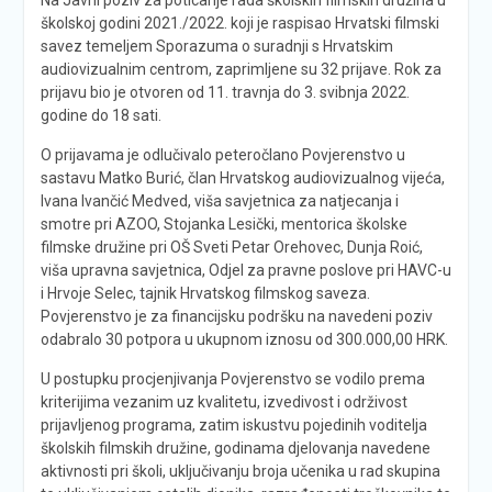
školskoj godini 2021./2022. koji je raspisao Hrvatski filmski
savez temeljem Sporazuma o suradnji s Hrvatskim
audiovizualnim centrom, zaprimljene su 32 prijave. Rok za
prijavu bio je otvoren od 11. travnja do 3. svibnja 2022.
godine do 18 sati.
O prijavama je odlučivalo peteročlano Povjerenstvo u
sastavu Matko Burić, član Hrvatskog audiovizualnog vijeća,
Ivana Ivančić Medved, viša savjetnica za natjecanja i
smotre pri AZOO, Stojanka Lesički, mentorica školske
filmske družine pri OŠ Sveti Petar Orehovec, Dunja Roić,
viša upravna savjetnica, Odjel za pravne poslove pri HAVC-u
i Hrvoje Selec, tajnik Hrvatskog filmskog saveza.
Povjerenstvo je za financijsku podršku na navedeni poziv
odabralo 30 potpora u ukupnom iznosu od 300.000,00 HRK.
U postupku procjenjivanja Povjerenstvo se vodilo prema
kriterijima vezanim uz kvalitetu, izvedivost i održivost
prijavljenog programa, zatim iskustvu pojedinih voditelja
školskih filmskih družine, godinama djelovanja navedene
aktivnosti pri školi, uključivanju broja učenika u rad skupina