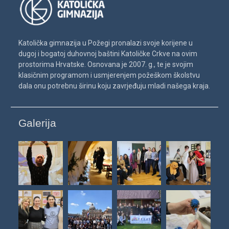
Katolička gimnazija u Požegi pronalazi svoje korijene u
dugoj i bogatoj duhovnoj baštini Katoličke Crkve na ovim
prostorima Hrvatske. Osnovana je 2007. g., te je svojim
klasičnim programom i usmjerenjem požeškom školstvu
dala onu potrebnu širinu koju zavrjeđuju mladi našega kraja.
Galerija