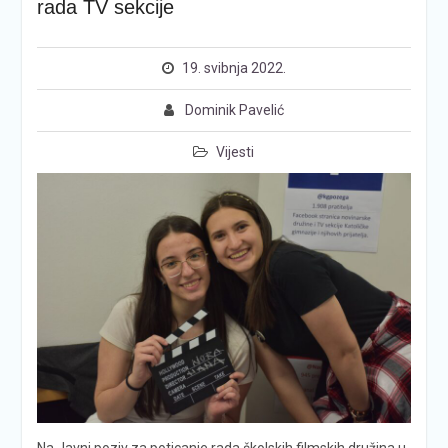
rada TV sekcije
19. svibnja 2022.
Dominik Pavelić
Vijesti
Na Javni poziv za poticanje rada školskih filmskih družina u