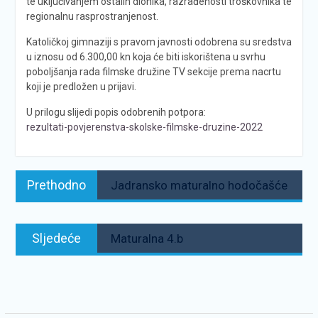
te uključivanjem ostalih dionika, razrađenosti troškovnika te
regionalnu rasprostranjenost.
Katoličkoj gimnaziji s pravom javnosti odobrena su sredstva
u iznosu od 6.300,00 kn koja će biti iskorištena u svrhu
poboljšanja rada filmske družine TV sekcije prema nacrtu
koji je predložen u prijavi.
U prilogu slijedi popis odobrenih potpora:
rezultati-povjerenstva-skolske-filmske-druzine-2022
Navigacija
Prethodno:
Prethodno
Jadransko maturalno hodočašće
objava
Sljedeće:
Sljedeće
Maturalna 4.b