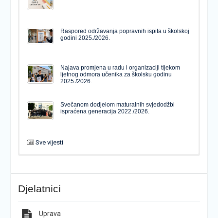
Raspored održavanja popravnih ispita u školskoj
godini 2025./2026.
Najava promjena u radu i organizaciji tijekom
ljetnog odmora učenika za školsku godinu
2025./2026.
Svečanom dodjelom maturalnih svjedodžbi
ispraćena generacija 2022./2026.
Sve vijesti
PODJELA MATURALNIH SVJEDODŽBI
Svečanom dodjelom maturalnih svjedodžbi
ispraćena generacija 2022./2026.
Djelatnici
Popis udžbenika za školsku godinu 2026./2027.
Natječaj za upis u 1. razred Katoličke gimnazije s
pravom javnosti
Uprava