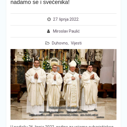
nadamo se i svećenika!
27. lipnja 2022.
Miroslav Paulić
Duhovno
,
Vijesti
U nedjelju 26. lipnja 2022. godine za vrijeme euharistijskog