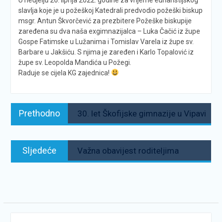
slavlja koje je u požeškoj Katedrali predvodio požeški biskup
msgr. Antun Škvorčević za prezbitere Požeške biskupije
zaređena su dva naša exgimnazijalca – Luka Čačić iz župe
Gospe Fatimske u Lužanima i Tomislav Varela iz župe sv.
Barbare u Jakšiću. S njima je zaređen i Karlo Topalović iz
župe sv. Leopolda Mandića u Požegi.
Raduje se cijela KG zajednica!
Navigacija
Prethodno:
Prethodno
30. let Škofijske gimnazije u Vipavi
objava
Sljedeće:
Sljedeće
Važna obavijest roditeljima