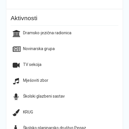
Aktivnosti
Dramsko-jezična radionica
Novinarska grupa
TV sekcija
Mješoviti zbor
Školski glazbeni sastav
KRUG
Školsko planinarsko društvo Pegaz