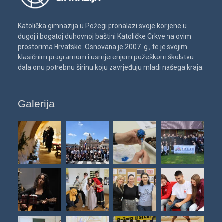
Katolička gimnazija u Požegi pronalazi svoje korijene u
dugoj i bogatoj duhovnoj baštini Katoličke Crkve na ovim
prostorima Hrvatske. Osnovana je 2007. g., te je svojim
klasičnim programom i usmjerenjem požeškom školstvu
dala onu potrebnu širinu koju zavrjeđuju mladi našega kraja.
Galerija