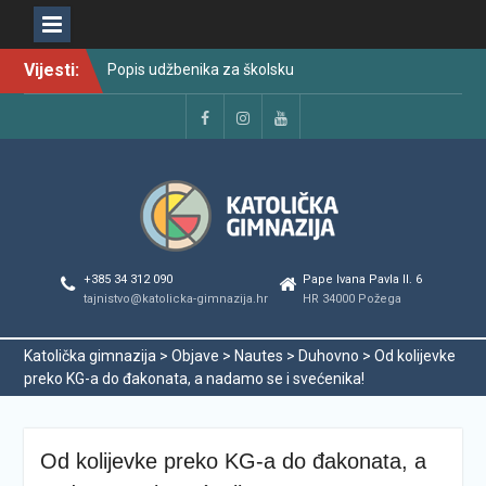
Skip
Vijesti:
Popis udžbenika za školsku
to
godinu 2026./2027.
content
Raspored održavanja
popravnih ispita u školskoj
Facebook
Instagram
YouTube
godini 2025./2026.
Najava promjena u radu i
organizaciji tijekom ljetnog
odmora učenika za školsku
godinu 2025./2026.
Svečanom dodjelom
+385 34 312 090
Pape Ivana Pavla II. 6
maturalnih svjedodžbi
tajnistvo@katolicka-gimnazija.hr
HR 34000 Požega
ispraćena generacija
2022./2026.
Katolička gimnazija
>
Objave
>
Nautes
>
Duhovno
>
Od kolijevke
Odmor od škole, ali ne i od
preko KG-a do đakonata, a nadamo se i svećenika!
vrlina
PODJELA MATURALNIH
SVJEDODŽBI
Od kolijevke preko KG-a do đakonata, a