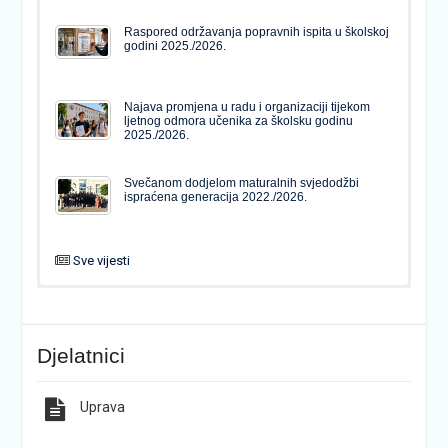
Raspored održavanja popravnih ispita u školskoj
godini 2025./2026.
Najava promjena u radu i organizaciji tijekom
ljetnog odmora učenika za školsku godinu
2025./2026.
Svečanom dodjelom maturalnih svjedodžbi
ispraćena generacija 2022./2026.
Sve vijesti
PODJELA MATURALNIH SVJEDODŽBI
Svečanom dodjelom maturalnih svjedodžbi
ispraćena generacija 2022./2026.
Djelatnici
Popis udžbenika za školsku godinu 2026./2027.
Natječaj za upis u 1. razred Katoličke gimnazije s
pravom javnosti
Uprava
Raspored održavanja popravnih ispita u školskoj
Završno predstavljanje projekta “Brojevi u Bibliji”