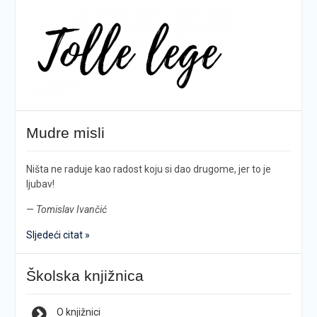
Mudre misli
Ništa ne raduje kao radost koju si dao drugome, jer to je
ljubav!
—
Tomislav Ivančić
Sljedeći citat »
Školska knjižnica
O knjižnici