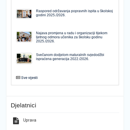
Raspored održavanja popravnih ispita u školskoj
godini 2025./2026.
Najava promjena u radu i organizaciji tijekom
ljetnog odmora učenika za školsku godinu
2025./2026.
Svečanom dodjelom maturalnih svjedodžbi
ispraćena generacija 2022./2026.
Sve vijesti
PODJELA MATURALNIH SVJEDODŽBI
Svečanom dodjelom maturalnih svjedodžbi
ispraćena generacija 2022./2026.
Djelatnici
Popis udžbenika za školsku godinu 2026./2027.
Natječaj za upis u 1. razred Katoličke gimnazije s
pravom javnosti
Uprava