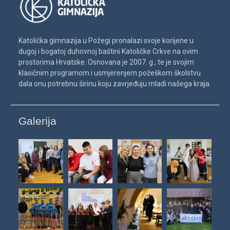
Katolička gimnazija u Požegi pronalazi svoje korijene u
dugoj i bogatoj duhovnoj baštini Katoličke Crkve na ovim
prostorima Hrvatske. Osnovana je 2007. g., te je svojim
klasičnim programom i usmjerenjem požeškom školstvu
dala onu potrebnu širinu koju zavrjeđuju mladi našega kraja.
Galerija