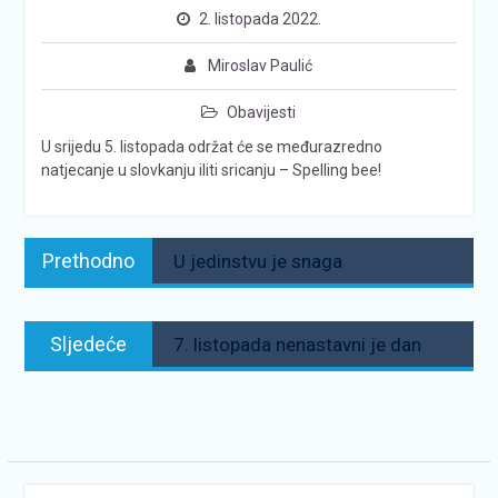
2. listopada 2022.
Miroslav Paulić
Obavijesti
U srijedu 5. listopada održat će se međurazredno
natjecanje u slovkanju iliti sricanju – Spelling bee!
Navigacija
Prethodno:
Prethodno
U jedinstvu je snaga
objava
Sljedeće:
Sljedeće
7. listopada nenastavni je dan