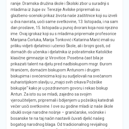
ranije. Dramska družina škole i Školski zbor u suradnji s
mladima iz župe sv. Terezije Avilske pripremali su
glazbeno-scenski prikaz života naše zaštitnice koji su izveli
u dva navrata, uoči same svetkovine, 13. listopada, i na sam
dan proslave, 15. listopada u punoj dvorani koja nosi njezino
ime. Ovaj igrokaz koji su s mladima pripremale profesorice
Marijana Ćorluka, Marija Tonković i Katarina Marić imali su
priliku vidjeti djelatnici i učenici Škole, ali i brojni gosti, od
domaćih do učenika i djelatnika iz pobratimske Katoličke
klasične gimnazije iz Virovitice. Posebna čast bila je
prikazati talent na djelu pred nadbiskupom msgr. Đurom
Hranićem, domaćim biskupom Antunom i drugim
biskupima i svećenicima koji su sudjelovali na svečanom
euharistijskom slavlju u „majci svih crkava Požeške
biskupije“ kako je u pozdravnom govoru i rekao biskup
Antun. Za isto su se mladi, zajedno sa svojim
vjeroučiteljem, pripremali i bdijenjem u požeškoj katedrali
večer uoči svetkovine. I ove su godine mladi iz naše škole
obukli svoje narodne nošnje – graničarske, voćinske i
bosanske te na taj način nastavili čuvati djelić našeg
bogatog narodnog blaga. Od tradicionalnog revijalnog