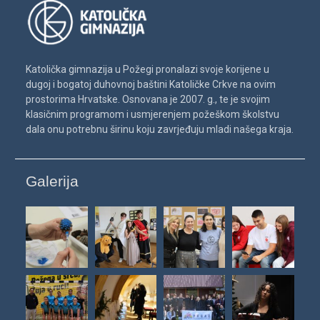
Katolička gimnazija u Požegi pronalazi svoje korijene u
dugoj i bogatoj duhovnoj baštini Katoličke Crkve na ovim
prostorima Hrvatske. Osnovana je 2007. g., te je svojim
klasičnim programom i usmjerenjem požeškom školstvu
dala onu potrebnu širinu koju zavrjeđuju mladi našega kraja.
Galerija