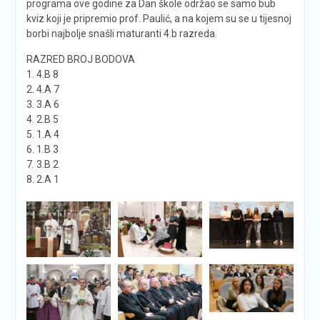
programa ove godine za Dan škole održao se samo bub
kviz koji je pripremio prof. Paulić, a na kojem su se u tijesnoj
borbi najbolje snašli maturanti 4.b razreda.
RAZRED BROJ BODOVA
1. 4.B 8
2. 4.A 7
3. 3.A 6
4. 2.B 5
5. 1.A 4
6. 1.B 3
7. 3.B 2
8. 2.A 1