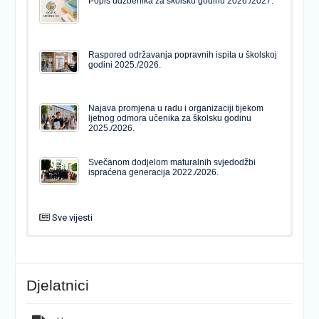
Popis udžbenika za školsku godinu 2026./2027.
Raspored održavanja popravnih ispita u školskoj
godini 2025./2026.
Najava promjena u radu i organizaciji tijekom
ljetnog odmora učenika za školsku godinu
2025./2026.
Svečanom dodjelom maturalnih svjedodžbi
ispraćena generacija 2022./2026.
Sve vijesti
PODJELA MATURALNIH SVJEDODŽBI
Svečanom dodjelom maturalnih svjedodžbi
ispraćena generacija 2022./2026.
Djelatnici
Popis udžbenika za školsku godinu 2026./2027.
Natječaj za upis u 1. razred Katoličke gimnazije s
pravom javnosti