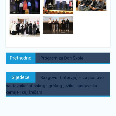
Navigacija
Prethodno:
Prethodno
Program za Dan Škole
objava
Sljedeće:
Sljedeće
Razgovor (intervju) – za poslove
nastavnika latinskog i grčkog jezika, nastavnika
kemije i knjižničara