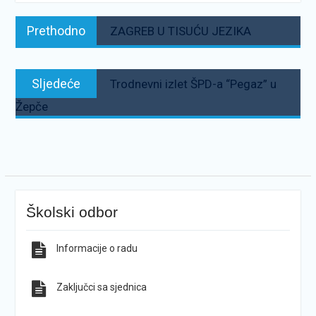
Navigacija
Prethodno:
Prethodno
ZAGREB U TISUĆU JEZIKA
objava
Sljedeće:
Sljedeće
Trodnevni izlet ŠPD-a “Pegaz” u
Žepče
Školski odbor
Informacije o radu
Zaključci sa sjednica