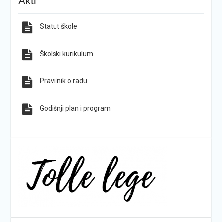
Akti
hrvatskih planina
Statut škole
Sve obavijesti
Sve fotografije
Školski kurikulum
Pravilnik o radu
Godišnji plan i program