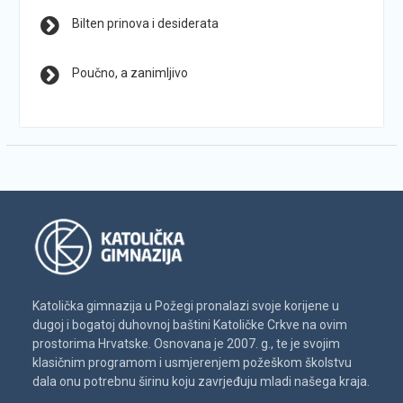
Bilten prinova i desiderata
Poučno, a zanimljivo
Katolička gimnazija u Požegi pronalazi svoje korijene u
dugoj i bogatoj duhovnoj baštini Katoličke Crkve na ovim
prostorima Hrvatske. Osnovana je 2007. g., te je svojim
klasičnim programom i usmjerenjem požeškom školstvu
dala onu potrebnu širinu koju zavrjeđuju mladi našega kraja.