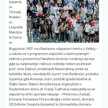
župama
sv.
Terezije
Avilske i
sv.
Leopolda
Mandića
te Domu
sv.
Augustina i HEP-ovu Nastavno-odgojnom centru u Velikoj –
u subotu se s programom započelo u ranim jutarnjim
satima u prostorima Fakulteta turizma i ruralnog razvoja
gdje su natjecatelje i njihove voditelje redom pozdravili
preč. Ivica Žuljević, predstojnik Nacionalnog ureda za
katoličke škole, ravnatelj KG-a prof. Ivan Bedeničić, požeška
županica gđa Antonija Jozić i požeški gradonačelnik dr.
Željko Glavić. Nakon doručka koji je organiziran u
Studentskom domu dr. Franje Tuđmana natjecatelji su se
zaputili na četiri sportske lokacije – Pleternicu (futsal),
Dvorana Tomislava Pirca (odbojka i stolni tenis), dvoranu
OŠ Dobriše Cesarića (košarka) te Gimnastičku dvoranu