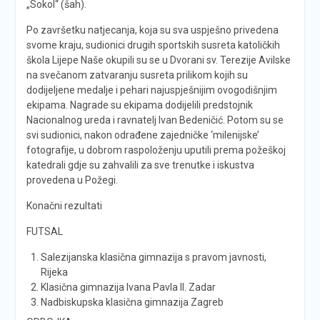
„Sokol“ (šah).
Po završetku natjecanja, koja su sva uspješno privedena
svome kraju, sudionici drugih sportskih susreta katoličkih
škola Lijepe Naše okupili su se u Dvorani sv. Terezije Avilske
na svečanom zatvaranju susreta prilikom kojih su
dodijeljene medalje i pehari najuspješnijim ovogodišnjim
ekipama. Nagrade su ekipama dodijelili predstojnik
Nacionalnog ureda i ravnatelj Ivan Bedeničić. Potom su se
svi sudionici, nakon odrađene zajedničke ‘milenijske’
fotografije, u dobrom raspoloženju uputili prema požeškoj
katedrali gdje su zahvalili za sve trenutke i iskustva
provedena u Požegi.
Konačni rezultati
FUTSAL
Salezijanska klasična gimnazija s pravom javnosti,
Rijeka
Klasična gimnazija Ivana Pavla II. Zadar
Nadbiskupska klasična gimnazija Zagreb