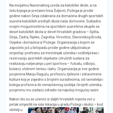
Na inicijativu Nacionalnog ureda za katoličke škole, a na
čelu kojega je prečasni Ivica Žuljević, Požega je prošle
godine nakon Sinja odabrana za domaćina drugih sportskih
susreta katoličkih srednjih škola naše domovine. Sukladno
svojim mogućnostima na sportskim susretima okupilo se
deset katoličkih škola iz devet hrvatskih gradova – Splita,
Sinja, Zadra, Rijeke, Zagreba, Virovitice, Slavonskog Broda,
Osijeka i domaćina iz Požege. Organizacija s kojom se
započelo još u listopadu prošle godine uključivala je
smještaj i prehranu za tristotinjak učenika i voditelja kao i
rezervaciju sportskih objekata i stručnih sudaca za
realizaciju natjecanja u pet sportova – futsalu, odbojci,
košarci, stolnom tenisu i šahu. Organizacija je ove godine
povjerena Mariju Ragužu, profesoru tjelesne i zdravstvene
kulture koji je zajedno s brojnim suradnicima, od ravnatelja i
kolega profesora do nenastavnog osoblja i brojnih učenika,
povjerenu mu zadaću odradio na najvišoj mogućoj razini.
Nakon što su se učenici iz daljih hrvatskih mjesta već u
petak smjestili na više lokacija u gradu Požegi i okolici – kod
obitelji u