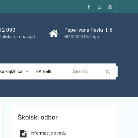
Facebook
Instagram
YouTube
12 090
Pape Ivana Pavla II. 6
tolicka-gimnazija.hr
HR 34000 Požega
Traži...
ka knjižnica
EK Belli
Školski odbor
Informacije o radu