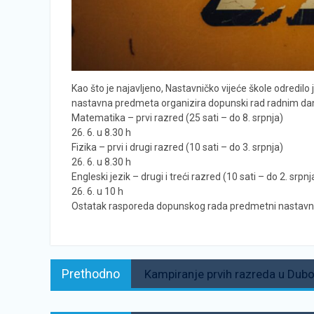
Kao što je najavljeno, Nastavničko vijeće škole odredilo 
nastavna predmeta organizira dopunski rad radnim dan
Matematika – prvi razred (25 sati – do 8. srpnja)
26. 6. u 8.30 h
Fizika – prvi i drugi razred (10 sati – do 3. srpnja)
26. 6. u 8.30 h
Engleski jezik – drugi i treći razred (10 sati – do 2. srpnj
26. 6. u 10 h
Ostatak rasporeda dopunskog rada predmetni nastavni
Navigacija
Prethodno:
Prethodno
Kampiranje prvih razreda u Dub
objava