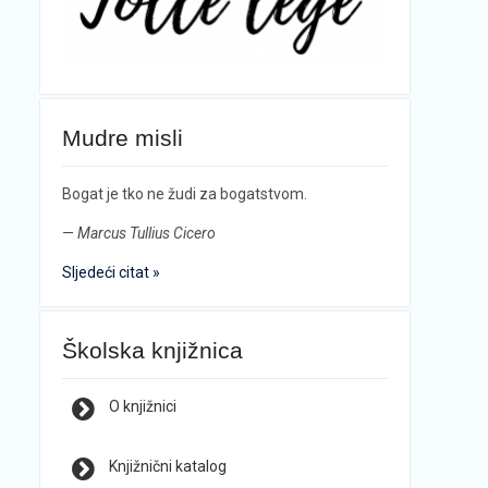
Mudre misli
Bogat je tko ne žudi za bogatstvom.
—
Marcus Tullius Cicero
Sljedeći citat »
Školska knjižnica
O knjižnici
Knjižnični katalog