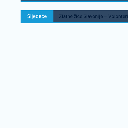
Sljedeće:
Sljedeće
Zlatne žice Slavonije – Volonteri