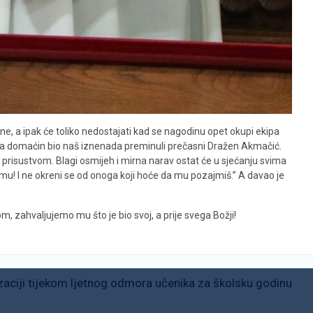
vne, a ipak će toliko nedostajati kad se nagodinu opet okupi ekipa
ina domaćin bio naš iznenada preminuli prečasni Dražen Akmačić.
 prisustvom. Blagi osmijeh i mirna narav ostat će u sjećanju svima
aj mu! I ne okreni se od onoga koji hoće da mu pozajmiš.” A davao je
ahvaljujemo mu što je bio svoj, a prije svega Božji!
zaciji tijekom ljetnog odmora učenika za školsku godinu