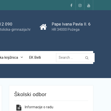
Facebook
Instagram
YouTube
12 090
Pape Ivana Pavla II. 6
tolicka-gimnazija.hr
HR 34000 Požega
Traži...
ka knjižnica
EK Belli
Školski odbor
Informacije o radu