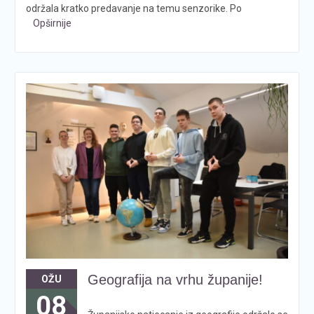
održala kratko predavanje na temu senzorike. Po
Opširnije
Geografija na vrhu županije!
OŽU
08