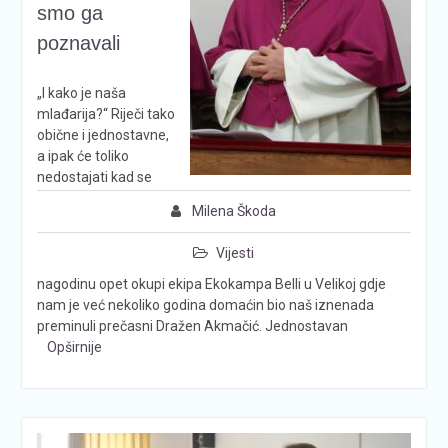
smo ga
poznavali
„I kako je naša
mlađarija?“ Riječi tako
obične i jednostavne,
a ipak će toliko
nedostajati kad se
Milena Škoda
Vijesti
nagodinu opet okupi ekipa Ekokampa Belli u Velikoj gdje
nam je već nekoliko godina domaćin bio naš iznenada
preminuli prečasni Dražen Akmačić. Jednostavan
Opširnije