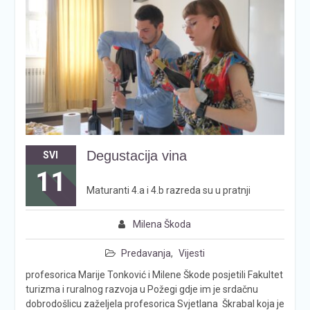
Degustacija vina
SVI
11
Maturanti 4.a i 4.b razreda su u pratnji
Milena Škoda
Predavanja
,
Vijesti
profesorica Marije Tonković i Milene Škode posjetili Fakultet
turizma i ruralnog razvoja u Požegi gdje im je srdačnu
dobrodošlicu zaželjela profesorica Svjetlana Škrabal koja je