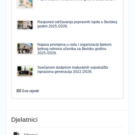
Raspored održavanja popravnih ispita u školskoj
godini 2025./2026.
Najava promjena u radu i organizaciji tijekom
ljetnog odmora učenika za školsku godinu
2025./2026.
Svečanom dodjelom maturalnih svjedodžbi
ispraćena generacija 2022./2026.
Sve vijesti
PODJELA MATURALNIH SVJEDODŽBI
Svečanom dodjelom maturalnih svjedodžbi
ispraćena generacija 2022./2026.
Djelatnici
Popis udžbenika za školsku godinu 2026./2027.
Natječaj za upis u 1. razred Katoličke gimnazije s
pravom javnosti