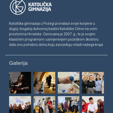
Katolička gimnazija u Požegi pronalazi svoje korijene u
dugoj i bogatoj duhovnoj baštini Katoličke Crkve na ovim
prostorima Hrvatske. Osnovana je 2007. g., te je svojim
klasičnim programom i usmjerenjem požeškom školstvu
dala onu potrebnu širinu koju zavrjeđuju mladi našega kraja.
Galerija